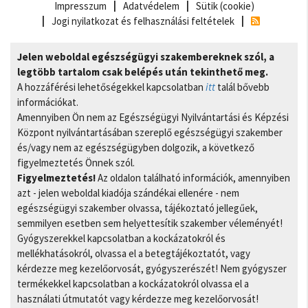
Impresszum
Adatvédelem
Sütik (cookie)
Jogi nyilatkozat és felhasználási feltételek
Jelen weboldal egészségügyi szakembereknek szól, a
legtöbb tartalom csak belépés után tekinthető meg.
A hozzáférési lehetőségekkel kapcsolatban
itt
talál bővebb
információkat.
Amennyiben Ön nem az Egészségügyi Nyilvántartási és Képzési
Központ nyilvántartásában szereplő egészségügyi szakember
és/vagy nem az egészségügyben dolgozik, a következő
figyelmeztetés Önnek szól.
Figyelmeztetés!
Az oldalon található információk, amennyiben
azt - jelen weboldal kiadója szándékai ellenére - nem
egészségügyi szakember olvassa, tájékoztató jellegűek,
semmilyen esetben sem helyettesítik szakember véleményét!
Gyógyszerekkel kapcsolatban a kockázatokról és
mellékhatásokról, olvassa el a betegtájékoztatót, vagy
kérdezze meg kezelőorvosát, gyógyszerészét! Nem gyógyszer
termékekkel kapcsolatban a kockázatokról olvassa el a
használati útmutatót vagy kérdezze meg kezelőorvosát!