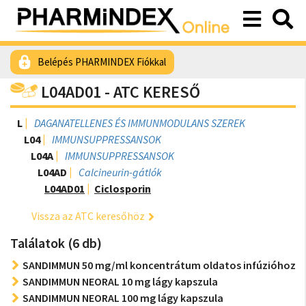
Belépés PHARMINDEX Fiókkal
L04AD01 - ATC KERESŐ
L
DAGANATELLENES ÉS IMMUNMODULANS SZEREK
L04
IMMUNSUPPRESSANSOK
L04A
IMMUNSUPPRESSANSOK
L04AD
Calcineurin-gátlók
L04AD01
Ciclosporin
Vissza az ATC keresőhöz
Találatok (6 db)
SANDIMMUN 50 mg/ml koncentrátum oldatos infúzióhoz
SANDIMMUN NEORAL 10 mg lágy kapszula
SANDIMMUN NEORAL 100 mg lágy kapszula