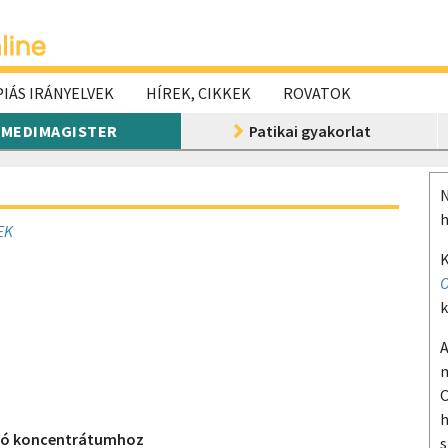
IÁS IRÁNYELVEK
HÍREK, CIKKEK
ROVATOK
MEDIMAGISTER
Patikai gyakorlat
N
h
EK
K
O
k
A
m
O
h
aló koncentrátumhoz
s