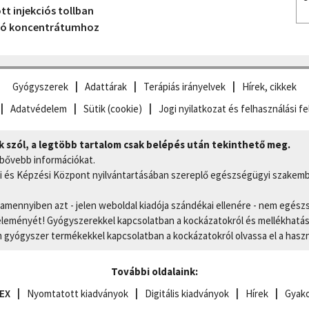
tt injekciós tollban
aló koncentrátumhoz
Gyógyszerek
Adattárak
Terápiás irányelvek
Hírek, cikkek
Adatvédelem
Sütik (cookie)
Jogi nyilatkozat és felhasználási fe
szól, a legtöbb tartalom csak belépés után tekinthető meg.
 bővebb információkat.
 és Képzési Központ nyilvántartásában szereplő egészségügyi szakemb
, amennyiben azt - jelen weboldal kiadója szándékai ellenére - nem egész
eményét! Gyógyszerekkel kapcsolatban a kockázatokról és mellékhatások
gyógyszer termékekkel kapcsolatban a kockázatokról olvassa el a hasz
További oldalaink:
EX
Nyomtatott kiadványok
Digitális kiadványok
Hírek
Gyako