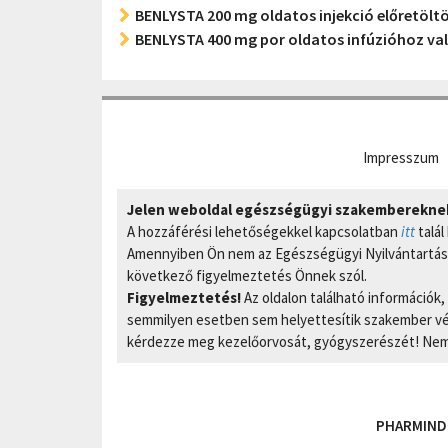
BENLYSTA 200 mg oldatos injekció előretöltö
BENLYSTA 400 mg por oldatos infúzióhoz v
Impresszum
Jelen weboldal egészségügyi szakembereknek 
A hozzáférési lehetőségekkel kapcsolatban
itt
talál
Amennyiben Ön nem az Egészségügyi Nyilvántartási
következő figyelmeztetés Önnek szól.
Figyelmeztetés!
Az oldalon található információk
semmilyen esetben sem helyettesítik szakember vél
kérdezze meg kezelőorvosát, gyógyszerészét! Nem 
PHARMIND