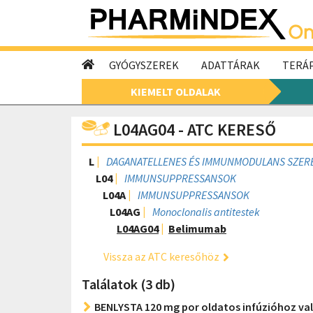
GYÓGYSZEREK
ADATTÁRAK
TERÁP
KIEMELT OLDALAK
L04AG04 - ATC KERESŐ
L
DAGANATELLENES ÉS IMMUNMODULANS SZER
L04
IMMUNSUPPRESSANSOK
L04A
IMMUNSUPPRESSANSOK
L04AG
Monoclonalis antitestek
L04AG04
Belimumab
Vissza az ATC keresőhöz
Találatok (3 db)
BENLYSTA 120 mg por oldatos infúzióhoz v