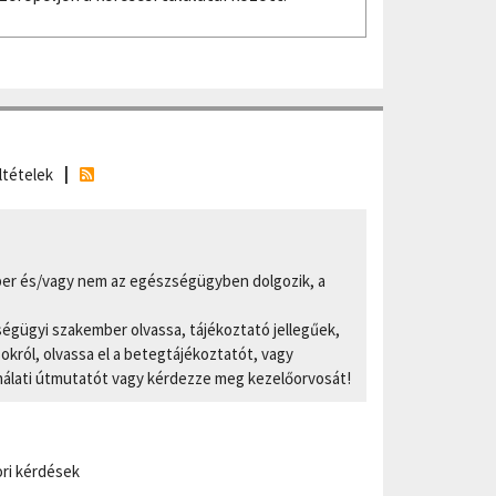
ltételek
er és/vagy nem az egészségügyben dolgozik, a
ségügyi szakember olvassa, tájékoztató jellegűek,
ról, olvassa el a betegtájékoztatót, vagy
nálati útmutatót vagy kérdezze meg kezelőorvosát!
ri kérdések