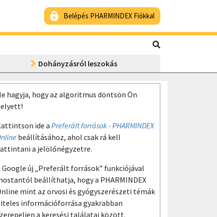
Belépés PHARMINDEX Fiókkal
Dohányzásról leszokás
e hagyja, hogy az algoritmus döntsön Ön
elyett!
attintson ide a
Preferált források - PHARMINDEX
nline
beállításához, ahol csak rá kell
attintani a jelölőnégyzetre.
 Google új „Preferált források” funkciójával
ostantól beállíthatja, hogy a PHARMINDEX
nline mint az orvosi és gyógyszerészeti témák
iteles információforrása gyakrabban
zerepeljen a keresési találatai között.