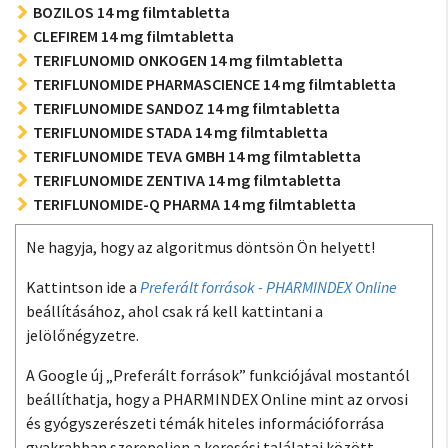
BOZILOS 14 mg filmtabletta
CLEFIREM 14 mg filmtabletta
TERIFLUNOMID ONKOGEN 14 mg filmtabletta
TERIFLUNOMIDE PHARMASCIENCE 14 mg filmtabletta
TERIFLUNOMIDE SANDOZ 14 mg filmtabletta
TERIFLUNOMIDE STADA 14 mg filmtabletta
TERIFLUNOMIDE TEVA GMBH 14 mg filmtabletta
TERIFLUNOMIDE ZENTIVA 14 mg filmtabletta
TERIFLUNOMIDE-Q PHARMA 14 mg filmtabletta
Ne hagyja, hogy az algoritmus döntsön Ön helyett!
Kattintson ide a
Preferált források - PHARMINDEX Online
beállításához, ahol csak rá kell kattintani a
jelölőnégyzetre.
A Google új „Preferált források” funkciójával mostantól
beállíthatja, hogy a PHARMINDEX Online mint az orvosi
és gyógyszerészeti témák hiteles információforrása
gyakrabban szerepeljen a keresési találatai között.