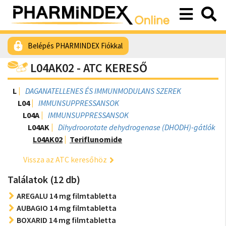
Belépés PHARMINDEX Fiókkal
L04AK02 - ATC KERESŐ
L
DAGANATELLENES ÉS IMMUNMODULANS SZEREK
L04
IMMUNSUPPRESSANSOK
L04A
IMMUNSUPPRESSANSOK
L04AK
Dihydroorotate dehydrogenase (DHODH)-gátlók
L04AK02
Teriflunomide
Vissza az ATC keresőhöz
Találatok (12 db)
AREGALU 14 mg filmtabletta
AUBAGIO 14 mg filmtabletta
BOXARID 14 mg filmtabletta