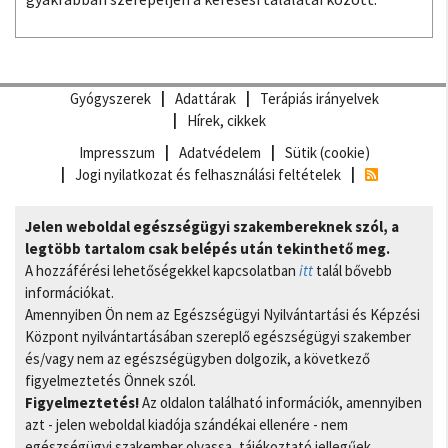
Gyógyszerek
Adattárak
Terápiás irányelvek
Hírek, cikkek
Impresszum
Adatvédelem
Sütik (cookie)
Jogi nyilatkozat és felhasználási feltételek
Jelen weboldal egészségügyi szakembereknek szól, a
legtöbb tartalom csak belépés után tekinthető meg.
A hozzáférési lehetőségekkel kapcsolatban
itt
talál bővebb
információkat.
Amennyiben Ön nem az Egészségügyi Nyilvántartási és Képzési
Központ nyilvántartásában szereplő egészségügyi szakember
és/vagy nem az egészségügyben dolgozik, a következő
figyelmeztetés Önnek szól.
Figyelmeztetés!
Az oldalon található információk, amennyiben
azt - jelen weboldal kiadója szándékai ellenére - nem
egészségügyi szakember olvassa, tájékoztató jellegűek,