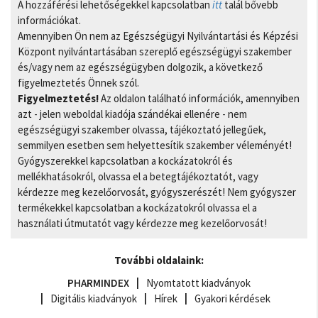
A hozzáférési lehetőségekkel kapcsolatban
itt
talál bővebb
információkat.
Amennyiben Ön nem az Egészségügyi Nyilvántartási és Képzési
Központ nyilvántartásában szereplő egészségügyi szakember
és/vagy nem az egészségügyben dolgozik, a következő
figyelmeztetés Önnek szól.
Figyelmeztetés!
Az oldalon található információk, amennyiben
azt - jelen weboldal kiadója szándékai ellenére - nem
egészségügyi szakember olvassa, tájékoztató jellegűek,
semmilyen esetben sem helyettesítik szakember véleményét!
Gyógyszerekkel kapcsolatban a kockázatokról és
mellékhatásokról, olvassa el a betegtájékoztatót, vagy
kérdezze meg kezelőorvosát, gyógyszerészét! Nem gyógyszer
termékekkel kapcsolatban a kockázatokról olvassa el a
használati útmutatót vagy kérdezze meg kezelőorvosát!
További oldalaink:
PHARMINDEX
Nyomtatott kiadványok
Digitális kiadványok
Hírek
Gyakori kérdések