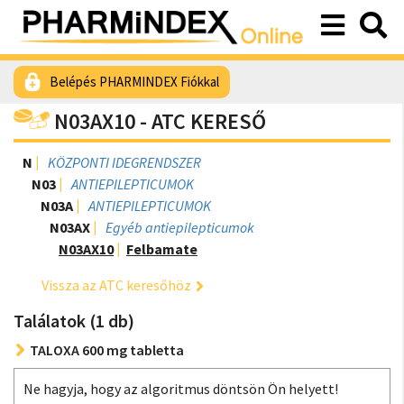
Belépés PHARMINDEX Fiókkal
N03AX10 - ATC KERESŐ
N
KÖZPONTI IDEGRENDSZER
N03
ANTIEPILEPTICUMOK
N03A
ANTIEPILEPTICUMOK
N03AX
Egyéb antiepilepticumok
N03AX10
Felbamate
Vissza az ATC keresőhöz
Találatok (1 db)
TALOXA 600 mg tabletta
Ne hagyja, hogy az algoritmus döntsön Ön helyett!