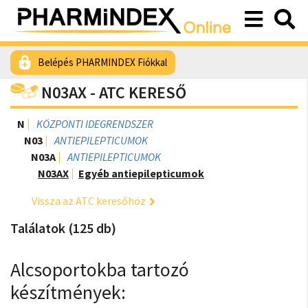
Belépés PHARMINDEX Fiókkal
N03AX - ATC KERESŐ
N
KÖZPONTI IDEGRENDSZER
N03
ANTIEPILEPTICUMOK
N03A
ANTIEPILEPTICUMOK
N03AX
Egyéb antiepilepticumok
Vissza az ATC keresőhöz
Találatok (125 db)
Alcsoportokba tartozó
készítmények: