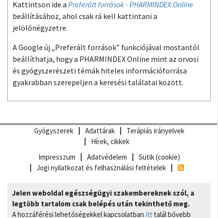
Kattintson ide a
Preferált források - PHARMINDEX Online
beállításához, ahol csak rá kell kattintani a
jelölőnégyzetre.
A Google új „Preferált források” funkciójával mostantól
beállíthatja, hogy a PHARMINDEX Online mint az orvosi
és gyógyszerészeti témák hiteles információforrása
gyakrabban szerepeljen a keresési találatai között.
Gyógyszerek
Adattárak
Terápiás irányelvek
Hírek, cikkek
Impresszum
Adatvédelem
Sütik (cookie)
Jogi nyilatkozat és felhasználási feltételek
Jelen weboldal egészségügyi szakembereknek szól, a
legtöbb tartalom csak belépés után tekinthető meg.
A hozzáférési lehetőségekkel kapcsolatban
itt
talál bővebb