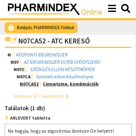
Belépés PHARMINDEX Fiókkal
N07CA52 - ATC KERESŐ
N
KÖZPONTI IDEGRENDSZER
N07
AZ IDEGRENDSZER EGYÉB GYÓGYSZEREI
N07C
SZÉDÜLÉS ELLENI KÉSZÍTMÉNYEK
N07CA
Szédülés elleni készítmények
N07CA52
Cinnarizine, kombinációk
Vissza az ATC keresőhöz
Találatok (1 db)
ARLEVERT tabletta
Ne hagyja, hogy az algoritmus döntsön Ön helyett!