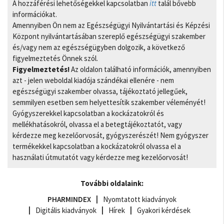
A hozzáférési lehetőségekkel kapcsolatban
itt
talál bővebb
információkat.
Amennyiben Ön nem az Egészségügyi Nyilvántartási és Képzési
Központ nyilvántartásában szereplő egészségügyi szakember
és/vagy nem az egészségügyben dolgozik, a következő
figyelmeztetés Önnek szól.
Figyelmeztetés!
Az oldalon található információk, amennyiben
azt - jelen weboldal kiadója szándékai ellenére - nem
egészségügyi szakember olvassa, tájékoztató jellegűek,
semmilyen esetben sem helyettesítik szakember véleményét!
Gyógyszerekkel kapcsolatban a kockázatokról és
mellékhatásokról, olvassa el a betegtájékoztatót, vagy
kérdezze meg kezelőorvosát, gyógyszerészét! Nem gyógyszer
termékekkel kapcsolatban a kockázatokról olvassa el a
használati útmutatót vagy kérdezze meg kezelőorvosát!
További oldalaink:
PHARMINDEX
Nyomtatott kiadványok
Digitális kiadványok
Hírek
Gyakori kérdések