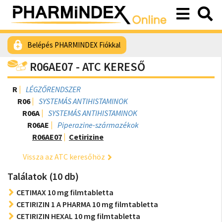
Belépés PHARMINDEX Fiókkal
R06AE07 - ATC KERESŐ
R
LÉGZŐRENDSZER
R06
SYSTEMÁS ANTIHISTAMINOK
R06A
SYSTEMÁS ANTIHISTAMINOK
R06AE
Piperazine-származékok
R06AE07
Cetirizine
Vissza az ATC keresőhöz
Találatok (10 db)
CETIMAX 10 mg filmtabletta
CETIRIZIN 1 A PHARMA 10 mg filmtabletta
CETIRIZIN HEXAL 10 mg filmtabletta