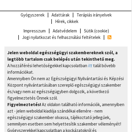
Gyógyszerek
Adattárak
Terápiás irányelvek
Hírek, cikkek
Impresszum
Adatvédelem
Sütik (cookie)
Jogi nyilatkozat és felhasználási feltételek
Jelen weboldal egészségügyi szakembereknek szól, a
legtöbb tartalom csak belépés után tekinthető meg.
A hozzáférési lehetőségekkel kapcsolatban
itt
talál bővebb
információkat.
Amennyiben Ön nem az Egészségügyi Nyilvántartási és Képzési
Központ nyilvántartásában szereplő egészségügyi szakember
és/vagy nem az egészségügyben dolgozik, a következő
figyelmeztetés Önnek szól.
Figyelmeztetés!
Az oldalon található információk, amennyiben
azt - jelen weboldal kiadója szándékai ellenére - nem
egészségügyi szakember olvassa, tájékoztató jellegűek,
semmilyen esetben sem helyettesítik szakember véleményét!
Gyógyszerekkel kapcsolatban a kockázatokról és