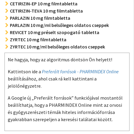
CETIRIZIN-EP 10 mg filmtabletta
CETIRIZIN-TEVA 10 mg filmtabletta
PARLAZIN 10 mg filmtabletta
PARLAZIN 10 mg/ml belsőleges oldatos cseppek
REVICET 10 mg préselt szopogató tabletta
ZYRTEC 10 mg filmtabletta
ZYRTEC 10 mg/ml belsőleges oldatos cseppek
Ne hagyja, hogy az algoritmus döntsön Ön helyett!
Kattintson ide a
Preferált források - PHARMINDEX Online
beállításához, ahol csak rá kell kattintani a
jelölőnégyzetre.
A Google új „Preferált források” funkciójával mostantól
beállíthatja, hogy a PHARMINDEX Online mint az orvosi
és gyógyszerészeti témák hiteles információforrása
gyakrabban szerepeljen a keresési találatai között.