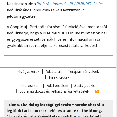
Kattintson ide a
Preferált források - PHARMINDEX Online
beállításához, ahol csak rá kell kattintani a
jelölőnégyzetre.
A Google új „Preferált források” funkciójával mostantól
beállíthatja, hogy a PHARMINDEX Online mint az orvosi
és gyógyszerészeti témák hiteles információforrása
gyakrabban szerepeljen a keresési találatai között.
Gyógyszerek
Adattárak
Terápiás irányelvek
Hírek, cikkek
Impresszum
Adatvédelem
Sütik (cookie)
Jogi nyilatkozat és felhasználási feltételek
Jelen weboldal egészségügyi szakembereknek szól, a
legtöbb tartalom csak belépés után tekinthető meg.
A hozzáférési lehetőségekkel kapcsolatban
itt
talál bővebb