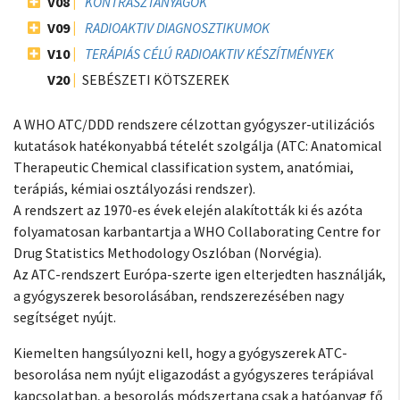
V08
KONTRASZTANYAGOK
V09
RADIOAKTIV DIAGNOSZTIKUMOK
V10
TERÁPIÁS CÉLÚ RADIOAKTIV KÉSZÍTMÉNYEK
V20
SEBÉSZETI KÖTSZEREK
A WHO ATC/DDD rendszere célzottan gyógyszer-utilizációs
kutatások hatékonyabbá tételét szolgálja (ATC: Anatomical
Therapeutic Chemical classification system, anatómiai,
terápiás, kémiai osztályozási rendszer).
A rendszert az 1970-es évek elején alakították ki és azóta
folyamatosan karbantartja a WHO Collaborating Centre for
Drug Statistics Methodology Oszlóban (Norvégia).
Az ATC-rendszert Európa-szerte igen elterjedten használják,
a gyógyszerek besorolásában, rendszerezésében nagy
segítséget nyújt.
Kiemelten hangsúlyozni kell, hogy a gyógyszerek ATC-
besorolása nem nyújt eligazodást a gyógyszeres terápiával
kapcsolatban, a besorolás módszertana csak a hatóanyag fő