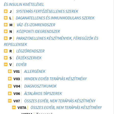
ÉS INSULIN KIVÉTELÉVEL
J
SYSTEMÁS FERTŐZÉSELLENES SZEREK
L
DAGANATELLENES ÉS IMMUNMODULANS SZEREK
M
VÁZ- ÉS IZOMRENDSZER
N
KÖZPONTI IDEGRENDSZER
P
PARAZITAELLENES KÉSZÍTMÉNYEK, FÉREGŰZŐK ÉS
REPELLENSEK
R
LÉGZŐRENDSZER
S
ÉRZÉKSZERVEK
V
EGYÉB
V01
ALLERGÉNEK
V03
MINDEN EGYÉB TERÁPIÁS KÉSZÍTMÉNY
V04
DIAGNOSZTIKUMOK
V06
ÁLTALÁNOS TÁPSZEREK
V07
ÖSSZES EGYÉB, NEM TERÁPIÁS KÉSZÍTMÉNY
V07A
ÖSSZES EGYÉB, NEM TERÁPIÁS KÉSZÍTMÉNY