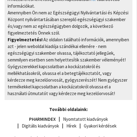
információkat.
Amennyiben Ön nem az Egészségügyi Nyilvántartási és Képzési
Központ nyilvántartásában szereplő egészségügyi szakember
és/vagy nem az egészségügyben dolgozik, a következő
figyelmeztetés Önnek szól.
Figyelmeztetés!
Az oldalon található információk, amennyiben
azt - jelen weboldal kiadója szándékai ellenére - nem
egészségügyi szakember olvassa, tájékoztató jellegűek,
semmilyen esetben sem helyettesítik szakember véleményét!
Gyógyszerekkel kapcsolatban a kockázatokról és
mellékhatásokról, olvassa el a betegtájékoztatót, vagy
kérdezze meg kezelőorvosát, gyógyszerészét! Nem gyógyszer
termékekkel kapcsolatban a kockázatokról olvassa el a
használati útmutatót vagy kérdezze meg kezelőorvosát!
További oldalaink:
PHARMINDEX
Nyomtatott kiadványok
Digitális kiadványok
Hírek
Gyakori kérdések