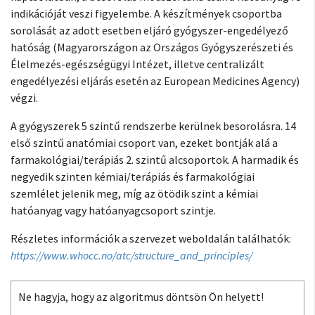
indikációját veszi figyelembe. A készítmények csoportba
sorolását az adott esetben eljáró gyógyszer-engedélyező
hatóság (Magyarországon az Országos Gyógyszerészeti és
Élelmezés-egészségügyi Intézet, illetve centralizált
engedélyezési eljárás esetén az European Medicines Agency)
végzi.
A gyógyszerek 5 szintű rendszerbe kerülnek besorolásra. 14
első szintű anatómiai csoport van, ezeket bontják alá a
farmakológiai/terápiás 2. szintű alcsoportok. A harmadik és
negyedik szinten kémiai/terápiás és farmakológiai
szemlélet jelenik meg, míg az ötödik szint a kémiai
hatóanyag vagy hatóanyagcsoport szintje.
Részletes információk a szervezet weboldalán találhatók:
https://www.whocc.no/atc/structure_and_principles/
Ne hagyja, hogy az algoritmus döntsön Ön helyett!