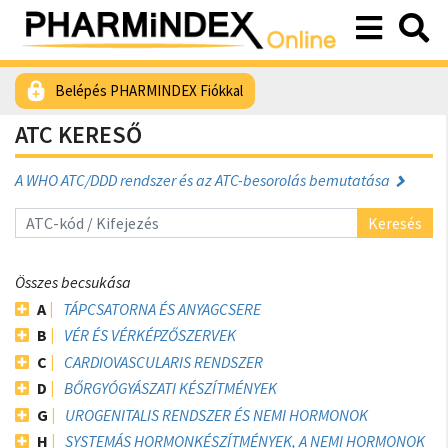
Belépés PHARMINDEX Fiókkal
ATC KERESŐ
A WHO ATC/DDD rendszer és az ATC-besorolás bemutatása
Keresés
Összes becsukása
A
TÁPCSATORNA ÉS ANYAGCSERE
B
VÉR ÉS VÉRKÉPZŐSZERVEK
C
CARDIOVASCULARIS RENDSZER
D
BŐRGYÓGYÁSZATI KÉSZÍTMÉNYEK
G
UROGENITALIS RENDSZER ÉS NEMI HORMONOK
H
SYSTEMÁS HORMONKÉSZÍTMÉNYEK, A NEMI HORMONOK