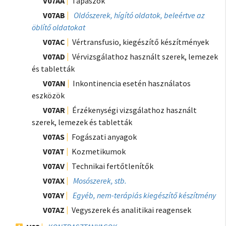
V07AA
Tapaszok
V07AB
Oldószerek, hígító oldatok, beleértve az
öblítő oldatokat
V07AC
Vértransfusio, kiegészítő készítmények
V07AD
Vérvizsgálathoz használt szerek, lemezek
és tabletták
V07AN
Inkontinencia esetén használatos
eszközök
V07AR
Érzékenységi vizsgálathoz használt
szerek, lemezek és tabletták
V07AS
Fogászati anyagok
V07AT
Kozmetikumok
V07AV
Technikai fertőtlenítők
V07AX
Mosószerek, stb.
V07AY
Egyéb, nem-terápiás kiegészítő készítmény
V07AZ
Vegyszerek és analitikai reagensek