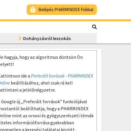
Belépés PHARMINDEX Fiókkal
Dohányzásról leszokás
e hagyja, hogy az algoritmus döntsön Ön
elyett!
attintson ide a
Preferált források - PHARMINDEX
nline
beállításához, ahol csak rá kell
attintani a jelölőnégyzetre.
 Google új „Preferált források” funkciójával
ostantól beállíthatja, hogy a PHARMINDEX
nline mint az orvosi és gyógyszerészeti témák
iteles információforrása gyakrabban
zerepeljen a keresési találatai között.