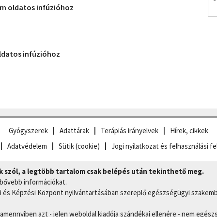
 oldatos infúzióhoz
datos infúzióhoz
Gyógyszerek
Adattárak
Terápiás irányelvek
Hírek, cikkek
Adatvédelem
Sütik (cookie)
Jogi nyilatkozat és felhasználási fe
szól, a legtöbb tartalom csak belépés után tekinthető meg.
 bővebb információkat.
 és Képzési Központ nyilvántartásában szereplő egészségügyi szakemb
, amennyiben azt - jelen weboldal kiadója szándékai ellenére - nem egész