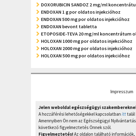
DOXORUBICIN SANDOZ 2 mg/ml koncentrátum
ENDOXAN 1 g por oldatos injekcióhoz
ENDOXAN 500 mg por oldatos injekcióhoz
ENDOXAN bevont tabletta
ETOPOSIDE-TEVA 20 mg/ml koncentrátum ol
HOLOXAN 1000 mg por oldatos injekcióhoz
HOLOXAN 2000 mg por oldatos injekcióhoz
HOLOXAN 500 mg por oldatos injekcióhoz
Impresszum
Jelen weboldal egészségügyi szakembereknek 
A hozzáférési lehetőségekkel kapcsolatban
itt
talál
Amennyiben Ön nem az Egészségügyi Nyilvántartási
következő figyelmeztetés Önnek szól.
Figyelmeztetés!
Az oldalon található információk