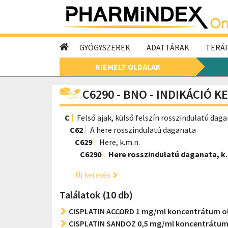
GYÓGYSZEREK
ADATTÁRAK
TERÁP
KIEMELT OLDALAK
C6290 - BNO - INDIKÁCIÓ K
C
Felső ajak, külső felszín rosszindulatú dag
C62
A here rosszindulatú daganata
C629
Here, k.m.n.
C6290
Here rosszindulatú daganata, k.
Új keresés
Találatok (10 db)
CISPLATIN ACCORD 1 mg/ml koncentrátum ol
CISPLATIN SANDOZ 0,5 mg/ml koncentrátum 