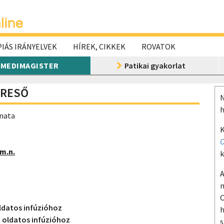
IÁS IRÁNYELVEK
HÍREK, CIKKEK
ROVATOK
MEDIMAGISTER
Patikai gyakorlat
ERESŐ
N
h
anata
K
O
m.n.
k
A
m
O
datos infúzióhoz
h
oldatos infúzióhoz
s