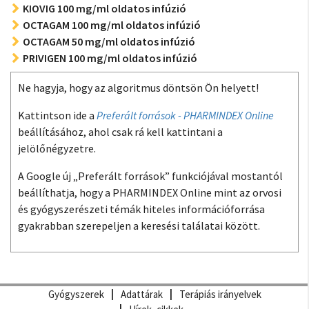
KIOVIG 100 mg/ml oldatos infúzió
OCTAGAM 100 mg/ml oldatos infúzió
OCTAGAM 50 mg/ml oldatos infúzió
PRIVIGEN 100 mg/ml oldatos infúzió
Ne hagyja, hogy az algoritmus döntsön Ön helyett!
Kattintson ide a
Preferált források - PHARMINDEX Online
beállításához, ahol csak rá kell kattintani a
jelölőnégyzetre.
A Google új „Preferált források” funkciójával mostantól
beállíthatja, hogy a PHARMINDEX Online mint az orvosi
és gyógyszerészeti témák hiteles információforrása
gyakrabban szerepeljen a keresési találatai között.
Gyógyszerek
Adattárak
Terápiás irányelvek