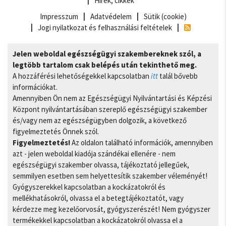
Hírek, cikkek
Impresszum
Adatvédelem
Sütik (cookie)
Jogi nyilatkozat és felhasználási feltételek
Jelen weboldal egészségügyi szakembereknek szól, a
legtöbb tartalom csak belépés után tekinthető meg.
A hozzáférési lehetőségekkel kapcsolatban
itt
talál bővebb
információkat.
Amennyiben Ön nem az Egészségügyi Nyilvántartási és Képzési
Központ nyilvántartásában szereplő egészségügyi szakember
és/vagy nem az egészségügyben dolgozik, a következő
figyelmeztetés Önnek szól.
Figyelmeztetés!
Az oldalon található információk, amennyiben
azt - jelen weboldal kiadója szándékai ellenére - nem
egészségügyi szakember olvassa, tájékoztató jellegűek,
semmilyen esetben sem helyettesítik szakember véleményét!
Gyógyszerekkel kapcsolatban a kockázatokról és
mellékhatásokról, olvassa el a betegtájékoztatót, vagy
kérdezze meg kezelőorvosát, gyógyszerészét! Nem gyógyszer
termékekkel kapcsolatban a kockázatokról olvassa el a