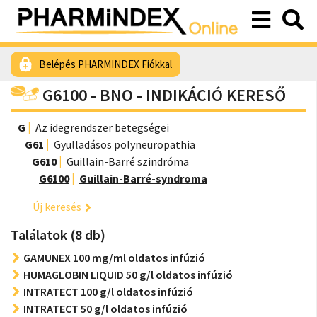
Belépés PHARMINDEX Fiókkal
G6100 - BNO - INDIKÁCIÓ KERESŐ
G
Az idegrendszer betegségei
G61
Gyulladásos polyneuropathia
G610
Guillain-Barré szindróma
G6100
Guillain-Barré-syndroma
Új keresés
Találatok (8 db)
GAMUNEX 100 mg/ml oldatos infúzió
HUMAGLOBIN LIQUID 50 g/l oldatos infúzió
INTRATECT 100 g/l oldatos infúzió
INTRATECT 50 g/l oldatos infúzió