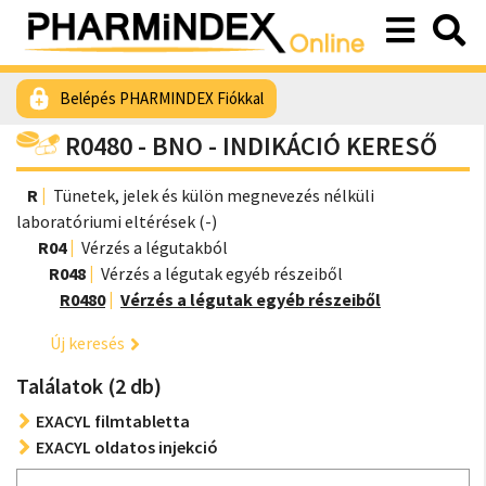
Belépés PHARMINDEX Fiókkal
R0480 - BNO - INDIKÁCIÓ KERESŐ
R
Tünetek, jelek és külön megnevezés nélküli
laboratóriumi eltérések (-)
R04
Vérzés a légutakból
R048
Vérzés a légutak egyéb részeiből
R0480
Vérzés a légutak egyéb részeiből
Új keresés
Találatok (2 db)
EXACYL filmtabletta
EXACYL oldatos injekció