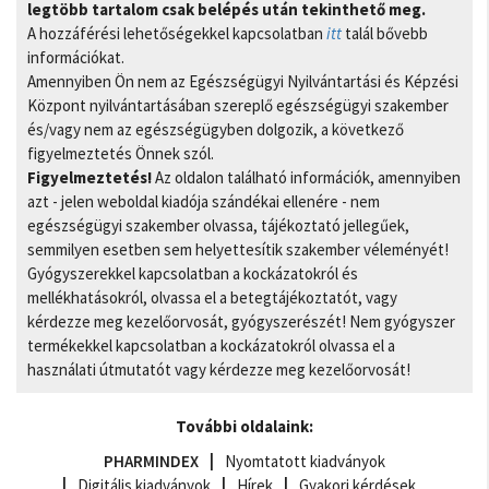
legtöbb tartalom csak belépés után tekinthető meg.
A hozzáférési lehetőségekkel kapcsolatban
itt
talál bővebb
információkat.
Amennyiben Ön nem az Egészségügyi Nyilvántartási és Képzési
Központ nyilvántartásában szereplő egészségügyi szakember
és/vagy nem az egészségügyben dolgozik, a következő
figyelmeztetés Önnek szól.
Figyelmeztetés!
Az oldalon található információk, amennyiben
azt - jelen weboldal kiadója szándékai ellenére - nem
egészségügyi szakember olvassa, tájékoztató jellegűek,
semmilyen esetben sem helyettesítik szakember véleményét!
Gyógyszerekkel kapcsolatban a kockázatokról és
mellékhatásokról, olvassa el a betegtájékoztatót, vagy
kérdezze meg kezelőorvosát, gyógyszerészét! Nem gyógyszer
termékekkel kapcsolatban a kockázatokról olvassa el a
használati útmutatót vagy kérdezze meg kezelőorvosát!
További oldalaink:
PHARMINDEX
Nyomtatott kiadványok
Digitális kiadványok
Hírek
Gyakori kérdések