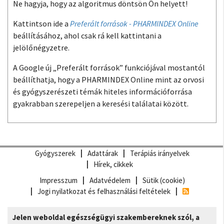
Ne hagyja, hogy az algoritmus döntsön Ön helyett!
Kattintson ide a
Preferált források - PHARMINDEX Online
beállításához, ahol csak rá kell kattintani a
jelölőnégyzetre.
A Google új „Preferált források” funkciójával mostantól
beállíthatja, hogy a PHARMINDEX Online mint az orvosi
és gyógyszerészeti témák hiteles információforrása
gyakrabban szerepeljen a keresési találatai között.
Gyógyszerek
Adattárak
Terápiás irányelvek
Hírek, cikkek
Impresszum
Adatvédelem
Sütik (cookie)
Jogi nyilatkozat és felhasználási feltételek
Jelen weboldal egészségügyi szakembereknek szól, a