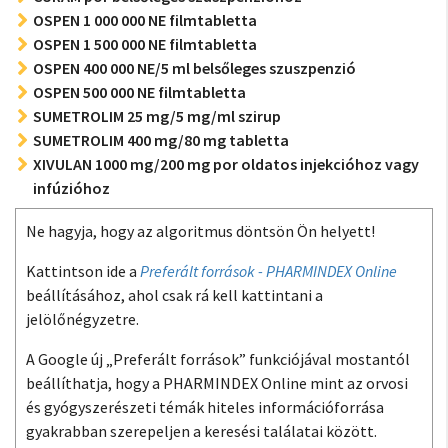
OSPEN 1 000 000 NE filmtabletta
OSPEN 1 500 000 NE filmtabletta
OSPEN 400 000 NE/5 ml belsőleges szuszpenzió
OSPEN 500 000 NE filmtabletta
SUMETROLIM 25 mg/5 mg/ml szirup
SUMETROLIM 400 mg/80 mg tabletta
XIVULAN 1000 mg/200 mg por oldatos injekcióhoz vagy
infúzióhoz
Ne hagyja, hogy az algoritmus döntsön Ön helyett!
Kattintson ide a
Preferált források - PHARMINDEX Online
beállításához, ahol csak rá kell kattintani a
jelölőnégyzetre.
A Google új „Preferált források” funkciójával mostantól
beállíthatja, hogy a PHARMINDEX Online mint az orvosi
és gyógyszerészeti témák hiteles információforrása
gyakrabban szerepeljen a keresési találatai között.