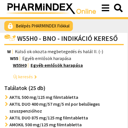
Belépés PHARMINDEX Fiókkal
W55H0 - BNO - INDIKÁCIÓ KERESŐ
W
Külső ok okozta megbetegedés és halál II. (-)
W55
Egyéb emlősök harapása
W55H0
Egyéb emlősök harapása
Új keresés
Találatok (25 db)
AKTIL 500 mg/125 mg filmtabletta
AKTIL DUO 400 mg/57 mg/5 ml por belsőleges
szuszpenzióhoz
AKTIL DUO 875 mg/125 mg filmtabletta
AMOKIL 500 mg/125 mg filmtabletta