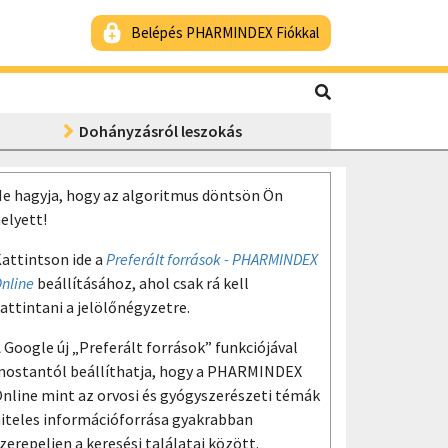
Belépés PHARMINDEX Fiókkal
Dohányzásról leszokás
e hagyja, hogy az algoritmus döntsön Ön
elyett!
attintson ide a
Preferált források - PHARMINDEX
nline
beállításához, ahol csak rá kell
attintani a jelölőnégyzetre.
 Google új „Preferált források” funkciójával
ostantól beállíthatja, hogy a PHARMINDEX
nline mint az orvosi és gyógyszerészeti témák
iteles információforrása gyakrabban
zerepeljen a keresési találatai között.