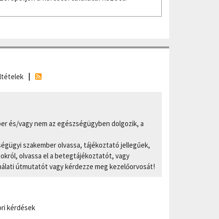
ltételek
er és/vagy nem az egészségügyben dolgozik, a
ségügyi szakember olvassa, tájékoztató jellegűek,
ról, olvassa el a betegtájékoztatót, vagy
nálati útmutatót vagy kérdezze meg kezelőorvosát!
ri kérdések