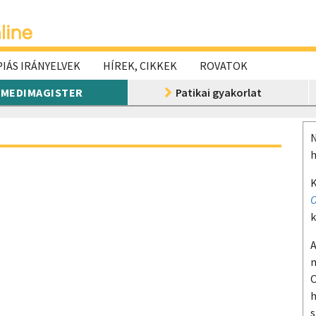
IÁS IRÁNYELVEK
HÍREK, CIKKEK
ROVATOK
MEDIMAGISTER
Patikai gyakorlat
N
h
K
O
k
A
m
O
h
s