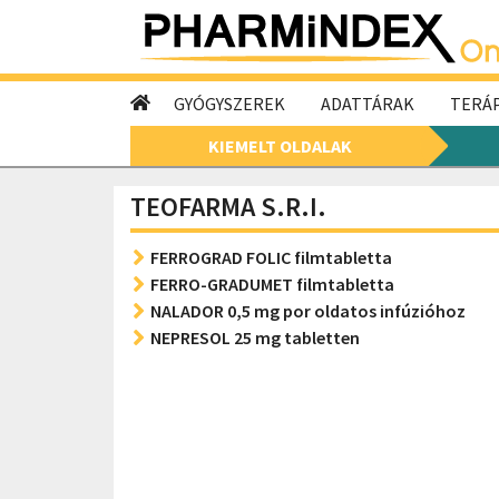
GYÓGYSZEREK
ADATTÁRAK
TERÁP
KIEMELT OLDALAK
TEOFARMA S.R.I.
FERROGRAD FOLIC filmtabletta
FERRO-GRADUMET filmtabletta
NALADOR 0,5 mg por oldatos infúzióhoz
NEPRESOL 25 mg tabletten