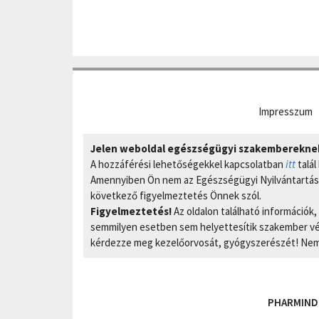
Impresszum
Jelen weboldal egészségügyi szakembereknek 
A hozzáférési lehetőségekkel kapcsolatban
itt
talál
Amennyiben Ön nem az Egészségügyi Nyilvántartási
következő figyelmeztetés Önnek szól.
Figyelmeztetés!
Az oldalon található információk
semmilyen esetben sem helyettesítik szakember vél
kérdezze meg kezelőorvosát, gyógyszerészét! Nem 
PHARMIND