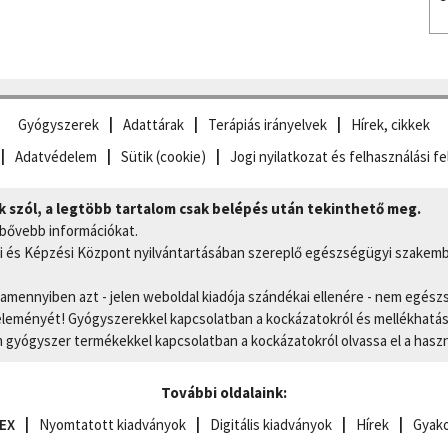
Gyógyszerek
Adattárak
Terápiás irányelvek
Hírek, cikkek
Adatvédelem
Sütik (cookie)
Jogi nyilatkozat és felhasználási fe
szól, a legtöbb tartalom csak belépés után tekinthető meg.
 bővebb információkat.
 és Képzési Központ nyilvántartásában szereplő egészségügyi szakemb
, amennyiben azt - jelen weboldal kiadója szándékai ellenére - nem egész
eményét! Gyógyszerekkel kapcsolatban a kockázatokról és mellékhatások
gyógyszer termékekkel kapcsolatban a kockázatokról olvassa el a hasz
További oldalaink:
EX
Nyomtatott kiadványok
Digitális kiadványok
Hírek
Gyako