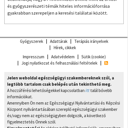
és gyógyszerészeti témák hiteles információforrása
gyakrabban szerepeljen a keresési találatai között.
Gyógyszerek
Adattárak
Terápiás irányelvek
Hírek, cikkek
Impresszum
Adatvédelem
Sütik (cookie)
Jogi nyilatkozat és felhasználási feltételek
Jelen weboldal egészségügyi szakembereknek szól, a
legtöbb tartalom csak belépés után tekinthető meg.
A hozzáférési lehetőségekkel kapcsolatban
itt
talál bővebb
információkat.
Amennyiben Ön nem az Egészségügyi Nyilvántartási és Képzési
Központ nyilvántartásában szereplő egészségügyi szakember
és/vagy nem az egészségügyben dolgozik, a következő
figyelmeztetés Önnek szól.