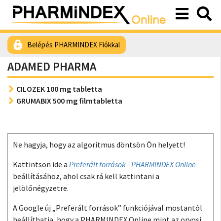
Belépés PHARMINDEX Fiókkal
ADAMED PHARMA
CILOZEK 100 mg tabletta
GRUMABIX 500 mg filmtabletta
Ne hagyja, hogy az algoritmus döntsön Ön helyett!
Kattintson ide a
Preferált források - PHARMINDEX Online
beállításához, ahol csak rá kell kattintani a
jelölőnégyzetre.
A Google új „Preferált források” funkciójával mostantól
beállíthatja, hogy a PHARMINDEX Online mint az orvosi