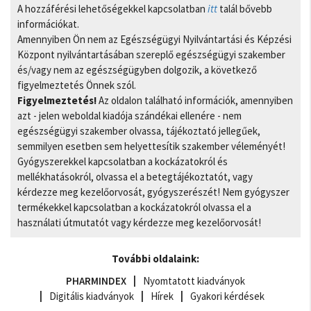
A hozzáférési lehetőségekkel kapcsolatban
itt
talál bővebb
információkat.
Amennyiben Ön nem az Egészségügyi Nyilvántartási és Képzési
Központ nyilvántartásában szereplő egészségügyi szakember
és/vagy nem az egészségügyben dolgozik, a következő
figyelmeztetés Önnek szól.
Figyelmeztetés!
Az oldalon található információk, amennyiben
azt - jelen weboldal kiadója szándékai ellenére - nem
egészségügyi szakember olvassa, tájékoztató jellegűek,
semmilyen esetben sem helyettesítik szakember véleményét!
Gyógyszerekkel kapcsolatban a kockázatokról és
mellékhatásokról, olvassa el a betegtájékoztatót, vagy
kérdezze meg kezelőorvosát, gyógyszerészét! Nem gyógyszer
termékekkel kapcsolatban a kockázatokról olvassa el a
használati útmutatót vagy kérdezze meg kezelőorvosát!
További oldalaink:
PHARMINDEX
Nyomtatott kiadványok
Digitális kiadványok
Hírek
Gyakori kérdések