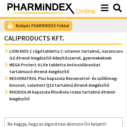
Belépés PHARMINDEX Fiókkal
CALIPRODUCTS KFT.
LION KIDS C rágótabletta C-vitamin tartalmú, narancsos
ízű étrend-kiegészítő édesítőszerrel, gyermekeknek
MEGA Protect 4 Life tabletta Antioxidánsokat
tartalmazó étrend-kiegészítő
RESVERATROL Plus kapszula Rezveratrol- és szőlőmag-
kivonat, valamint Q10 tartalmú étrend-kiegészítő
RHODIOLIN kapszula Rhodiola rosea tartalmú étrend-
kiegészítő
Ne hagyja, hogy az algoritmus döntsön Ön helyett!