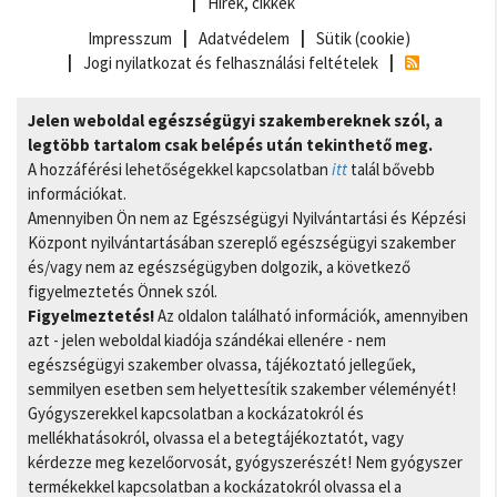
Hírek, cikkek
Impresszum
Adatvédelem
Sütik (cookie)
Jogi nyilatkozat és felhasználási feltételek
Jelen weboldal egészségügyi szakembereknek szól, a
legtöbb tartalom csak belépés után tekinthető meg.
A hozzáférési lehetőségekkel kapcsolatban
itt
talál bővebb
információkat.
Amennyiben Ön nem az Egészségügyi Nyilvántartási és Képzési
Központ nyilvántartásában szereplő egészségügyi szakember
és/vagy nem az egészségügyben dolgozik, a következő
figyelmeztetés Önnek szól.
Figyelmeztetés!
Az oldalon található információk, amennyiben
azt - jelen weboldal kiadója szándékai ellenére - nem
egészségügyi szakember olvassa, tájékoztató jellegűek,
semmilyen esetben sem helyettesítik szakember véleményét!
Gyógyszerekkel kapcsolatban a kockázatokról és
mellékhatásokról, olvassa el a betegtájékoztatót, vagy
kérdezze meg kezelőorvosát, gyógyszerészét! Nem gyógyszer
termékekkel kapcsolatban a kockázatokról olvassa el a