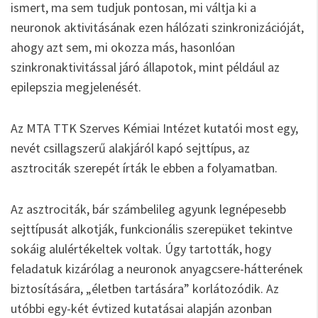
ismert, ma sem tudjuk pontosan, mi váltja ki a
neuronok aktivitásának ezen hálózati szinkronizációját,
ahogy azt sem, mi okozza más, hasonlóan
szinkronaktivitással járó állapotok, mint például az
epilepszia megjelenését.
Az MTA TTK Szerves Kémiai Intézet kutatói most egy,
nevét csillagszerű alakjáról kapó sejttípus, az
asztrociták szerepét írták le ebben a folyamatban.
Az asztrociták, bár számbelileg agyunk legnépesebb
sejttípusát alkotják, funkcionális szerepüket tekintve
sokáig alulértékeltek voltak. Úgy tartották, hogy
feladatuk kizárólag a neuronok anyagcsere-hátterének
biztosítására, „életben tartására” korlátozódik. Az
utóbbi egy-két évtized kutatásai alapján azonban