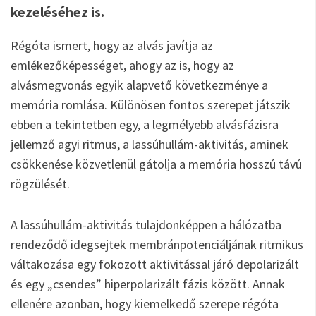
kezeléséhez is.
Régóta ismert, hogy az alvás javítja az
emlékezőképességet, ahogy az is, hogy az
alvásmegvonás egyik alapvető következménye a
memória romlása. Különösen fontos szerepet játszik
ebben a tekintetben egy, a legmélyebb alvásfázisra
jellemző agyi ritmus, a lassúhullám-aktivitás, aminek
csökkenése közvetlenül gátolja a memória hosszú távú
rögzülését.
A lassúhullám-aktivitás tulajdonképpen a hálózatba
rendeződő idegsejtek membránpotenciáljának ritmikus
váltakozása egy fokozott aktivitással járó depolarizált
és egy „csendes” hiperpolarizált fázis között. Annak
ellenére azonban, hogy kiemelkedő szerepe régóta