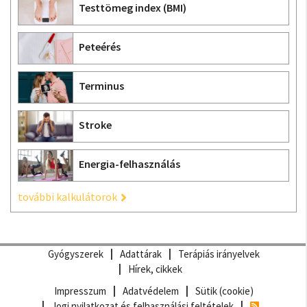
Testtömeg index (BMI)
Peteérés
Terminus
Stroke
Energia-felhasználás
további kalkulátorok
Gyógyszerek
Adattárak
Terápiás irányelvek
Hírek, cikkek
Impresszum
Adatvédelem
Sütik (cookie)
Jogi nyilatkozat és felhasználási feltételek