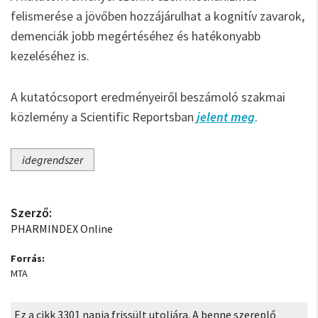
felismerése a jövőben hozzájárulhat a kognitív zavarok,
demenciák jobb megértéséhez és hatékonyabb
kezeléséhez is.
A kutatócsoport eredményeiről beszámoló szakmai
közlemény a Scientific Reportsban
jelent meg
.
idegrendszer
Szerző:
PHARMINDEX Online
Forrás:
MTA
Ez a cikk 3301 napja frissült utoljára. A benne szereplő