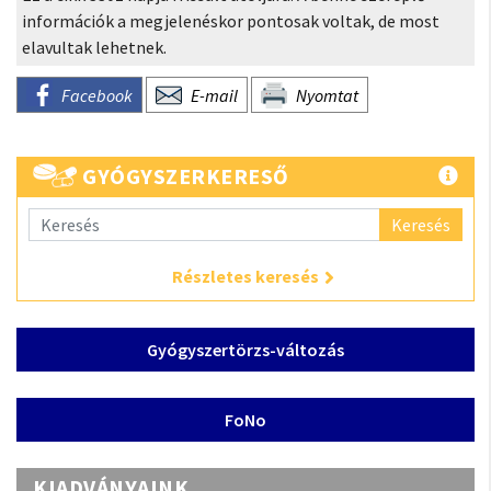
információk a megjelenéskor pontosak voltak, de most
elavultak lehetnek.
Facebook
E-mail
Nyomtat
GYÓGYSZERKERESŐ
Keresés
Részletes keresés
Gyógyszertörzs-változás
FoNo
KIADVÁNYAINK