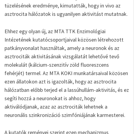
tüzelésének eredménye, kimutatták, hogy in vivo az
asztrocita hálózatok is ugyanilyen aktivitást mutatnak.
Ehhez egy olyan új, az MTA TTK Enzimológiai
Intézetének kutatócsoportjaival közösen létrehozott
patkányvonalat használtak, amely a neuronok és az
asztrociták aktivitásának vizsgálatát lehetővé tevő
molekulát (kálcium-szenzitív zöld fluoreszcens
fehérjét) termel. Az MTA KOKI munkatársaival közösen
ezen állatokon azt is igazolták, hogy az asztrocita
hálózatban előbb terjed el a lassúhullám-aktivitás, és ez
segíti hozzá a neuronokat is ahhoz, hogy
aktiválódjanak, azaz az asztrociták lehetnek a
neuronális szinkronizáció szimfóniájának karmesterei.
A kutatók reményei szerint ezen mechanizmus