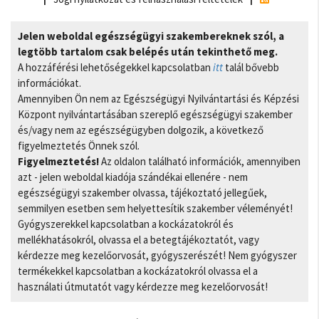
Jelen weboldal egészségügyi szakembereknek szól, a
legtöbb tartalom csak belépés után tekinthető meg.
A hozzáférési lehetőségekkel kapcsolatban
itt
talál bővebb
információkat.
Amennyiben Ön nem az Egészségügyi Nyilvántartási és Képzési
Központ nyilvántartásában szereplő egészségügyi szakember
és/vagy nem az egészségügyben dolgozik, a következő
figyelmeztetés Önnek szól.
Figyelmeztetés!
Az oldalon található információk, amennyiben
azt - jelen weboldal kiadója szándékai ellenére - nem
egészségügyi szakember olvassa, tájékoztató jellegűek,
semmilyen esetben sem helyettesítik szakember véleményét!
Gyógyszerekkel kapcsolatban a kockázatokról és
mellékhatásokról, olvassa el a betegtájékoztatót, vagy
kérdezze meg kezelőorvosát, gyógyszerészét! Nem gyógyszer
termékekkel kapcsolatban a kockázatokról olvassa el a
használati útmutatót vagy kérdezze meg kezelőorvosát!