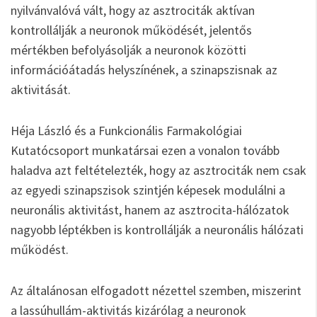
nyilvánvalóvá vált, hogy az asztrociták aktívan
kontrollálják a neuronok működését, jelentős
mértékben befolyásolják a neuronok közötti
információátadás helyszínének, a szinapszisnak az
aktivitását.
Héja László és a Funkcionális Farmakológiai
Kutatócsoport munkatársai ezen a vonalon tovább
haladva azt feltételezték, hogy az asztrociták nem csak
az egyedi szinapszisok szintjén képesek modulálni a
neuronális aktivitást, hanem az asztrocita-hálózatok
nagyobb léptékben is kontrollálják a neuronális hálózati
működést.
Az általánosan elfogadott nézettel szemben, miszerint
a lassúhullám-aktivitás kizárólag a neuronok