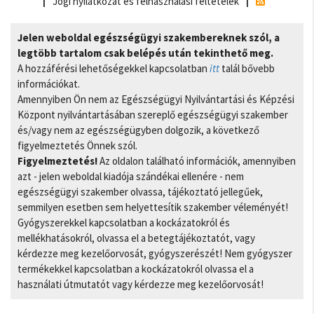
Jogi nyilatkozat és felhasználási feltételek
Jelen weboldal egészségügyi szakembereknek szól, a
legtöbb tartalom csak belépés után tekinthető meg.
A hozzáférési lehetőségekkel kapcsolatban
itt
talál bővebb
információkat.
Amennyiben Ön nem az Egészségügyi Nyilvántartási és Képzési
Központ nyilvántartásában szereplő egészségügyi szakember
és/vagy nem az egészségügyben dolgozik, a következő
figyelmeztetés Önnek szól.
Figyelmeztetés!
Az oldalon található információk, amennyiben
azt - jelen weboldal kiadója szándékai ellenére - nem
egészségügyi szakember olvassa, tájékoztató jellegűek,
semmilyen esetben sem helyettesítik szakember véleményét!
Gyógyszerekkel kapcsolatban a kockázatokról és
mellékhatásokról, olvassa el a betegtájékoztatót, vagy
kérdezze meg kezelőorvosát, gyógyszerészét! Nem gyógyszer
termékekkel kapcsolatban a kockázatokról olvassa el a
használati útmutatót vagy kérdezze meg kezelőorvosát!