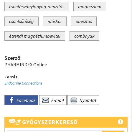
csontásványianyag-denzitás
magnézium
csontsűrűség
időskor
obesitas
étrendi magnéziumbevitel
combnyak
Szerző:
PHARMINDEX Online
Forrás:
Endocrine Connections
Facebook
E-mail
Nyomtat
GYÓGYSZERKERESŐ