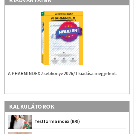
nt.
A PHARMINDEX Mobil alkalmazás a PHARMINDEX
adatokon alapuló gyógyszer-információs tudástár
Androidra és iOS-re.
KALKULÁTOROK
Testforma index (BRI)