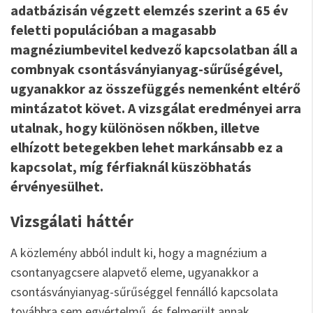
adatbázisán végzett elemzés szerint a 65 év
feletti populációban a magasabb
magnéziumbevitel kedvező kapcsolatban áll a
combnyak csontásványianyag-sűrűségével,
ugyanakkor az összefüggés nemenként eltérő
mintázatot követ. A vizsgálat eredményei arra
utalnak, hogy különösen nőkben, illetve
elhízott betegekben lehet markánsabb ez a
kapcsolat, míg férfiaknál küszöbhatás
érvényesülhet.
Vizsgálati háttér
A közlemény abból indult ki, hogy a magnézium a
csontanyagcsere alapvető eleme, ugyanakkor a
csontásványianyag-sűrűséggel fennálló kapcsolata
továbbra sem egyértelmű, és felmerült annak