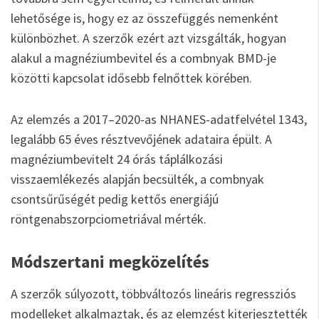
lehetősége is, hogy ez az összefüggés nemenként
különbözhet. A szerzők ezért azt vizsgálták, hogyan
alakul a magnéziumbevitel és a combnyak BMD-je
közötti kapcsolat idősebb felnőttek körében.
Az elemzés a 2017–2020-as NHANES-adatfelvétel 1343,
legalább 65 éves résztvevőjének adataira épült. A
magnéziumbevitelt 24 órás táplálkozási
visszaemlékezés alapján becsülték, a combnyak
csontsűrűségét pedig kettős energiájú
röntgenabszorpciometriával mérték.
Módszertani megközelítés
A szerzők súlyozott, többváltozós lineáris regressziós
modelleket alkalmaztak, és az elemzést kiterjesztették