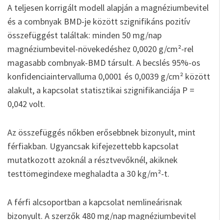
A teljesen korrigált modell alapján a magnéziumbevitel
és a combnyak BMD-je között szignifikáns pozitív
összefüggést találtak: minden 50 mg/nap
magnéziumbevitel-növekedéshez 0,0020 g/cm²-rel
magasabb combnyak-BMD társult. A becslés 95%-os
konfidenciaintervalluma 0,0001 és 0,0039 g/cm² között
alakult, a kapcsolat statisztikai szignifikanciája P =
0,042 volt.
Az összefüggés nőkben erősebbnek bizonyult, mint
férfiakban. Ugyancsak kifejezettebb kapcsolat
mutatkozott azoknál a résztvevőknél, akiknek
testtömegindexe meghaladta a 30 kg/m²-t.
A férfi alcsoportban a kapcsolat nemlineárisnak
bizonyult. A szerzők 480 mg/nap magnéziumbevitel