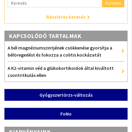
Keresés
Részletes keresés
KAPCSOLÓDÓ TARTALMAK
A bél magnéziumszintjének csökkenése gyorsítja a
bélöregedést és fokozza a colitis kockázatát
A K2-vitamin véd a glükokortikoidok által kiváltott
csontritkulás ellen
Gyógyszertörzs-változás
FoNo
KIADVÁNYAINK