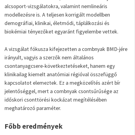
alcsoport-vizsgálatokra, valamint nemlineáris
modellezésre is. A teljesen korrigált modellben
demográfiai, klinikai, életmódi, táplálkozási és
biokémiai tényezőket egyaránt figyelembe vettek.
A vizsgálat fókusza kifejezetten a combnyak BMD-jére
irányult, vagyis a szerzők nem általános
csontanyagcsere-következtetéseket, hanem egy
klinikailag kiemelt anatómiai régióval összefüggő
kapcsolatot elemeztek. Ez a megközelítés azért bír
jelentőséggel, mert a combnyak csontsűrűsége az
időskori csonttörési kockázat megítélésében
meghatározó paraméter.
Főbb eredmények