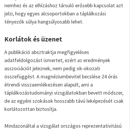
nemhez és az elhízáshoz társuló erősebb kapcsolat azt
jelzi, hogy egyes alcsoportokban a táplálkozási
tényezők súlya hangsúlyosabb lehet.
Korlátok és üzenet
A publikáció absztraktja megfigyeléses
adatfeldolgozást ismertet, ezért az eredmények
asszociációt jeleznek, nem pedig ok-okozati
összefüggést. A magnéziumbevitel becslése 24 órás
étrendi visszaemlékezésen alapult, ami a
táplálkozástudományi vizsgálatokban bevett módszer,
de az egyéni szokások hosszabb távú leképezését csak
korlátozottan biztosítja.
Mindazonáltal a vizsgálat országos reprezentativitású