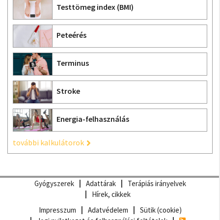
Testtömeg index (BMI)
Peteérés
Terminus
Stroke
Energia-felhasználás
további kalkulátorok
Gyógyszerek
Adattárak
Terápiás irányelvek
Hírek, cikkek
Impresszum
Adatvédelem
Sütik (cookie)