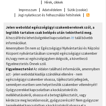
Hírek, cikkek
Impresszum
Adatvédelem
Sütik (cookie)
Jogi nyilatkozat és felhasználási feltételek
Jelen weboldal egészségügyi szakembereknek szól, a
legtöbb tartalom csak belépés után tekinthető meg.
A hozzáférési lehetőségekkel kapcsolatban
itt
talál bővebb
információkat.
Amennyiben Ön nem az Egészségügyi Nyilvántartási és Képzési
Központ nyilvántartásában szereplő egészségügyi szakember
és/vagy nem az egészségügyben dolgozik, a következő
figyelmeztetés Önnek szól.
Figyelmeztetés!
Az oldalon található információk, amennyiben
azt - jelen weboldal kiadója szándékai ellenére - nem
egészségügyi szakember olvassa, tájékoztató jellegűek,
semmilyen esetben sem helyettesítik szakember véleményét!
Gyógyszerekkel kapcsolatban a kockázatokról és
mellékhatásokról, olvassa el a betegtájékoztatót, vagy
kérdezze meg kezelőorvosát, gyógyszerészét! Nem gyógyszer
termékekkel kapcsolatban a kockázatokról olvassa el a