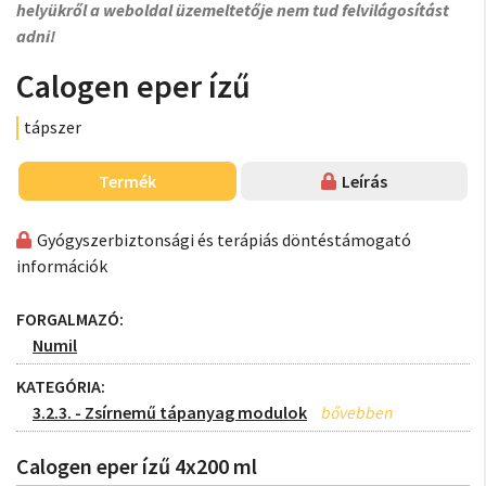
helyükről a weboldal üzemeltetője nem tud felvilágosítást
adni!
Calogen eper ízű
tápszer
Termék
Leírás
Gyógyszerbiztonsági és terápiás döntéstámogató
információk
FORGALMAZÓ:
Numil
KATEGÓRIA:
3.2.3. - Zsírnemű tápanyag modulok
Calogen eper ízű 4x200 ml