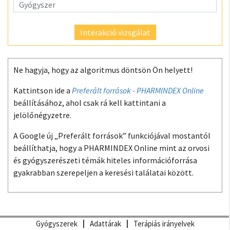
Interakció vizsgálat
Ne hagyja, hogy az algoritmus döntsön Ön helyett!
Kattintson ide a
Preferált források - PHARMINDEX Online
beállításához, ahol csak rá kell kattintani a
jelölőnégyzetre.
A Google új „Preferált források” funkciójával mostantól
beállíthatja, hogy a PHARMINDEX Online mint az orvosi
és gyógyszerészeti témák hiteles információforrása
gyakrabban szerepeljen a keresési találatai között.
Gyógyszerek
Adattárak
Terápiás irányelvek