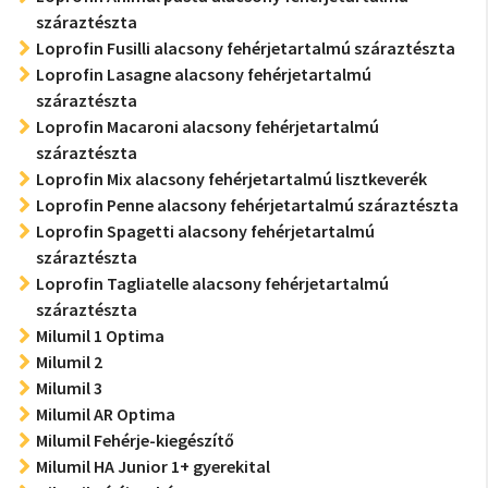
száraztészta
Loprofin Fusilli alacsony fehérjetartalmú száraztészta
Loprofin Lasagne alacsony fehérjetartalmú
száraztészta
Loprofin Macaroni alacsony fehérjetartalmú
száraztészta
Loprofin Mix alacsony fehérjetartalmú lisztkeverék
Loprofin Penne alacsony fehérjetartalmú száraztészta
Loprofin Spagetti alacsony fehérjetartalmú
száraztészta
Loprofin Tagliatelle alacsony fehérjetartalmú
száraztészta
Milumil 1 Optima
Milumil 2
Milumil 3
Milumil AR Optima
Milumil Fehérje-kiegészítő
Milumil HA Junior 1+ gyerekital