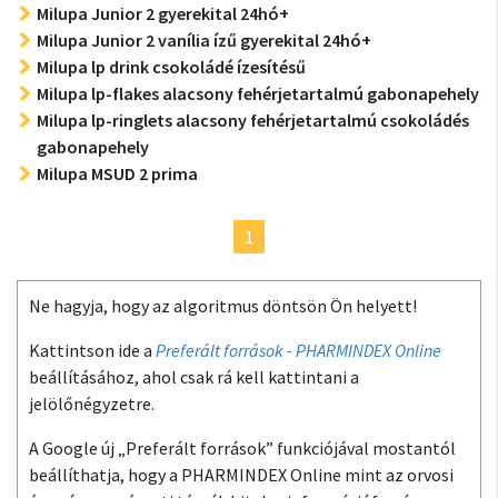
Milupa Junior 2 gyerekital 24hó+
Milupa Junior 2 vanília ízű gyerekital 24hó+
Milupa lp drink csokoládé ízesítésű
Milupa lp-flakes alacsony fehérjetartalmú gabonapehely
Milupa lp-ringlets alacsony fehérjetartalmú csokoládés
gabonapehely
Milupa MSUD 2 prima
1
Ne hagyja, hogy az algoritmus döntsön Ön helyett!
Kattintson ide a
Preferált források - PHARMINDEX Online
beállításához, ahol csak rá kell kattintani a
jelölőnégyzetre.
A Google új „Preferált források” funkciójával mostantól
beállíthatja, hogy a PHARMINDEX Online mint az orvosi