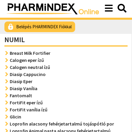
Belépés PHARMINDEX Fiókkal
NUMIL
Breast Milk Fortifier
Calogen eper ízű
Calogen neutral ízű
Diasip Cappucino
Diasip Eper
Diasip Vanília
Fantomalt
FortiFit eper ízű
FortiFit vanília ízű
Glicin
Loprofin alacsony fehérjetartalmú tojáspótló por
Loprofin Animal pasta alacsony fehérjetartalmú