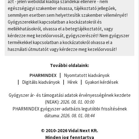
azt - jelen weboldal kiadója szándékai ellenére - nem
egészségügyi szakember olvassa, tájékoztató jellegűek,
semmilyen esetben sem helyettesítik szakember véleményét!
Gyógyszerekkel kapcsolatban a kockázatokról és
mellékhatásokról, olvassa el a betegtájékoztatót, vagy
kérdezze meg kezelőorvosát, gyógyszerészét! Nem gyógyszer
termékekkel kapcsolatban a kockázatokról olvassa el a
használati útmutatót vagy kérdezze meg kezelőorvosát!
További oldalaink:
PHARMINDEX
Nyomtatott kiadványok
Digitális kiadványok
Hírek
Gyakori kérdések
Gyógyszer ár- és támogatási adatok érvényességének kezdete
(NEAK):
2026. 08. 01. 00:00
PHARMINDEX gyógyszer-adatbázis legutóbbi frissítésének
dátuma:
2026. 08. 01. 08:44
© 2010-2026 Vidal Next Kft.
Minden jog fenntartva