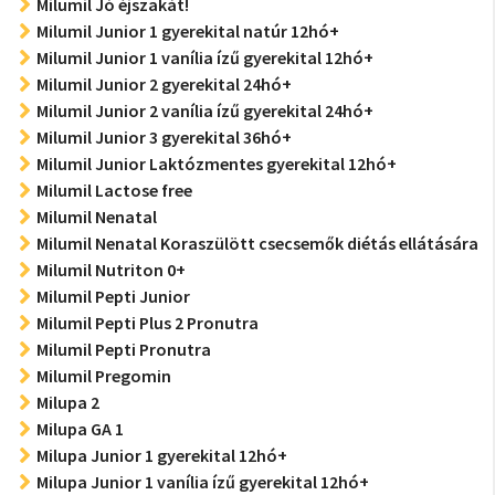
Milumil Jó éjszakát!
Milumil Junior 1 gyerekital natúr 12hó+
Milumil Junior 1 vanília ízű gyerekital 12hó+
Milumil Junior 2 gyerekital 24hó+
Milumil Junior 2 vanília ízű gyerekital 24hó+
Milumil Junior 3 gyerekital 36hó+
Milumil Junior Laktózmentes gyerekital 12hó+
Milumil Lactose free
Milumil Nenatal
Milumil Nenatal Koraszülött csecsemők diétás ellátására
Milumil Nutriton 0+
Milumil Pepti Junior
Milumil Pepti Plus 2 Pronutra
Milumil Pepti Pronutra
Milumil Pregomin
Milupa 2
Milupa GA 1
Milupa Junior 1 gyerekital 12hó+
Milupa Junior 1 vanília ízű gyerekital 12hó+