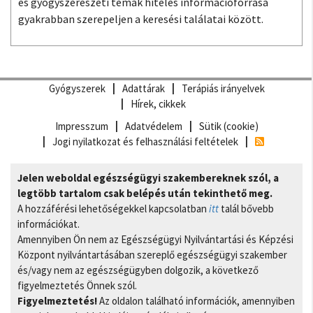
és gyógyszerészeti témák hiteles információforrása
gyakrabban szerepeljen a keresési találatai között.
Gyógyszerek
Adattárak
Terápiás irányelvek
Hírek, cikkek
Impresszum
Adatvédelem
Sütik (cookie)
Jogi nyilatkozat és felhasználási feltételek
Jelen weboldal egészségügyi szakembereknek szól, a
legtöbb tartalom csak belépés után tekinthető meg.
A hozzáférési lehetőségekkel kapcsolatban
itt
talál bővebb
információkat.
Amennyiben Ön nem az Egészségügyi Nyilvántartási és Képzési
Központ nyilvántartásában szereplő egészségügyi szakember
és/vagy nem az egészségügyben dolgozik, a következő
figyelmeztetés Önnek szól.
Figyelmeztetés!
Az oldalon található információk, amennyiben