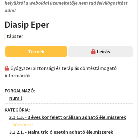
helyükről a weboldal üzemeltetője nem tud felvilágosítást
adni!
Diasip Eper
tápszer
Termék
Leírás
Gyógyszerbiztonsági és terápiás döntéstámogató
információk
FORGALMAZÓ:
Numil
KATEGÓRIA:
3.1.1.5. - 3 éves kor felett orálisan adható élelmiszerek
3.1.2.1. - Malnutríció esetén adható élelmiszerek