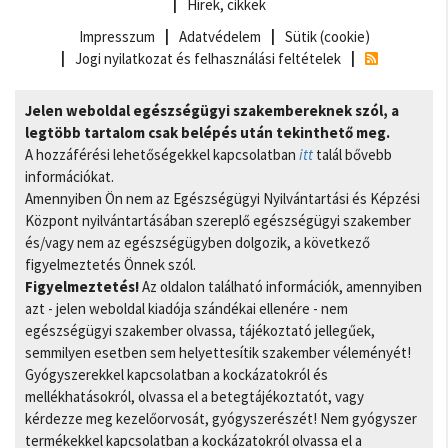
Hírek, cikkek
Impresszum
Adatvédelem
Sütik (cookie)
Jogi nyilatkozat és felhasználási feltételek
Jelen weboldal egészségügyi szakembereknek szól, a
legtöbb tartalom csak belépés után tekinthető meg.
A hozzáférési lehetőségekkel kapcsolatban
itt
talál bővebb
információkat.
Amennyiben Ön nem az Egészségügyi Nyilvántartási és Képzési
Központ nyilvántartásában szereplő egészségügyi szakember
és/vagy nem az egészségügyben dolgozik, a következő
figyelmeztetés Önnek szól.
Figyelmeztetés!
Az oldalon található információk, amennyiben
azt - jelen weboldal kiadója szándékai ellenére - nem
egészségügyi szakember olvassa, tájékoztató jellegűek,
semmilyen esetben sem helyettesítik szakember véleményét!
Gyógyszerekkel kapcsolatban a kockázatokról és
mellékhatásokról, olvassa el a betegtájékoztatót, vagy
kérdezze meg kezelőorvosát, gyógyszerészét! Nem gyógyszer
termékekkel kapcsolatban a kockázatokról olvassa el a