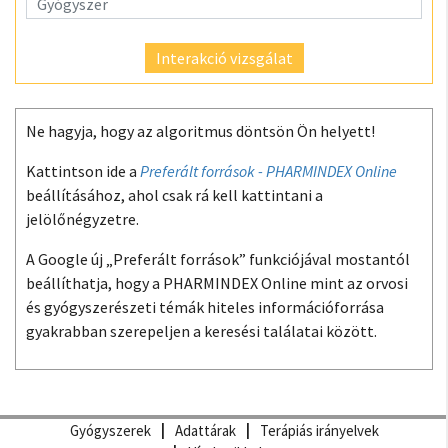
Interakció vizsgálat
Ne hagyja, hogy az algoritmus döntsön Ön helyett!
Kattintson ide a
Preferált források - PHARMINDEX Online
beállításához, ahol csak rá kell kattintani a
jelölőnégyzetre.
A Google új „Preferált források” funkciójával mostantól
beállíthatja, hogy a PHARMINDEX Online mint az orvosi
és gyógyszerészeti témák hiteles információforrása
gyakrabban szerepeljen a keresési találatai között.
Gyógyszerek
Adattárak
Terápiás irányelvek