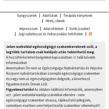
Gyógyszerek
Adattárak
Terápiás irányelvek
Hírek, cikkek
Impresszum
Adatvédelem
Sütik (cookie)
Jogi nyilatkozat és felhasználási feltételek
Jelen weboldal egészségügyi szakembereknek szól, a
legtöbb tartalom csak belépés után tekinthető meg.
A hozzáférési lehetőségekkel kapcsolatban
itt
talál bővebb
információkat.
Amennyiben Ön nem az Egészségügyi Nyilvántartási és Képzési
Központ nyilvántartásában szereplő egészségügyi szakember
és/vagy nem az egészségügyben dolgozik, a következő
figyelmeztetés Önnek szól.
Figyelmeztetés!
Az oldalon található információk, amennyiben
azt - jelen weboldal kiadója szándékai ellenére - nem
egészségügyi szakember olvassa, tájékoztató jellegűek,
semmilyen esetben sem helyettesítik szakember véleményét!