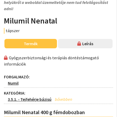
helyükről a weboldal üzemeltetője nem tud felvilágosítást
adni!
Milumil Nenatal
tápszer
Termék
Leírás
Gyógyszerbiztonsági és terápiás döntéstámogató
információk
FORGALMAZÓ:
Numil
KATEGÓRIA:
3.5.1. - Tejfehérje bázisú
Milumil Nenatal 400 g fémdobozban