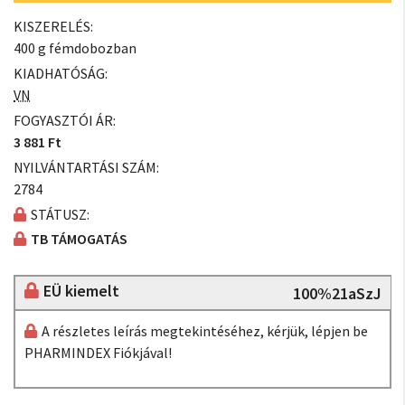
KISZERELÉS:
400 g fémdobozban
KIADHATÓSÁG:
VN
FOGYASZTÓI ÁR:
3 881 Ft
NYILVÁNTARTÁSI SZÁM:
2784
STÁTUSZ:
TB TÁMOGATÁS
EÜ kiemelt
100%21aSzJ
A részletes leírás megtekintéséhez, kérjük, lépjen be
PHARMINDEX Fiókjával!