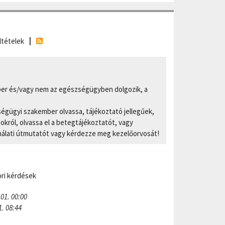
ltételek
er és/vagy nem az egészségügyben dolgozik, a
ségügyi szakember olvassa, tájékoztató jellegűek,
ról, olvassa el a betegtájékoztatót, vagy
nálati útmutatót vagy kérdezze meg kezelőorvosát!
ri kérdések
 01. 00:00
1. 08:44