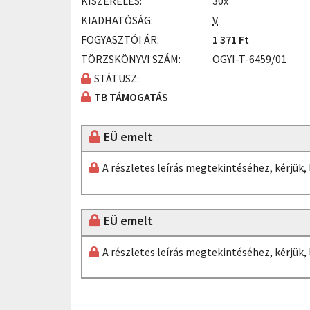
KISZERELÉS:
30x
KIADHATÓSÁG:
V
FOGYASZTÓI ÁR:
1 371 Ft
TÖRZSKÖNYVI SZÁM:
OGYI-T-6459/01
STÁTUSZ:
TB TÁMOGATÁS
EÜ emelt
A részletes leírás megtekintéséhez, kérjük
EÜ emelt
A részletes leírás megtekintéséhez, kérjük