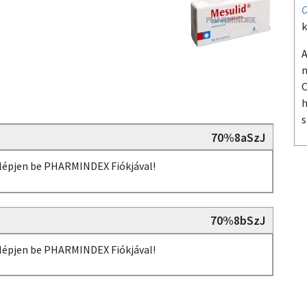
O
k
A
m
O
h
s
70%8aSzJ
, lépjen be PHARMINDEX Fiókjával!
70%8bSzJ
, lépjen be PHARMINDEX Fiókjával!