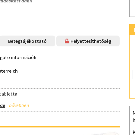
lágosítást adni!
Betegtájékoztató
Helyettesíthetőség
ogató információk
terreich
tabletta
ide
N
h
K