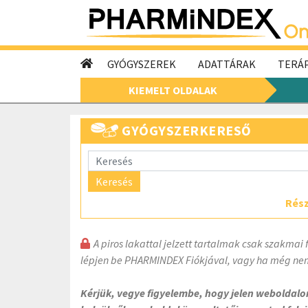
GYÓGYSZEREK
ADATTÁRAK
TERÁP
KIEMELT OLDALAK
GYÓGYSZERKERESŐ
Keresés
Rész
A piros lakattal jelzett tartalmak csak szakmai 
lépjen be PHARMINDEX Fiókjával, vagy ha még nem
Kérjük, vegye figyelembe, hogy jelen weboldal