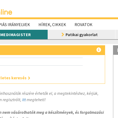
IÁS IRÁNYELVEK
HÍREK, CIKKEK
ROVATOK
MEDIMAGISTER
Patikai gyakorlat
letes keresés
felhasználók részére érhetők el, a megtekintéshez, kérjük,
 regisztrált,
itt
megteheti!
on nem vásárolhatók meg a készítmények, és forgalmazási