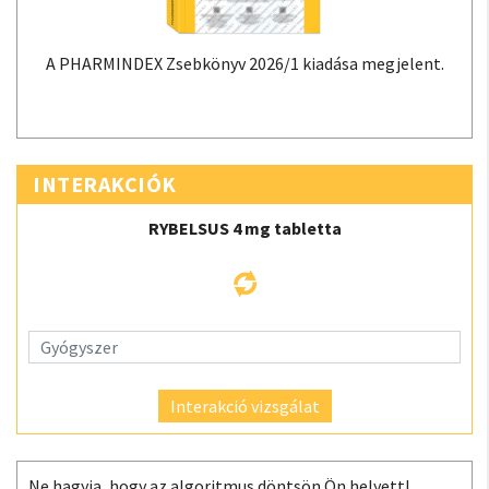
A PHARMINDEX Zsebkönyv 2026/1 kiadása megjelent.
INTERAKCIÓK
RYBELSUS 4 mg tabletta
Interakció vizsgálat
Ne hagyja, hogy az algoritmus döntsön Ön helyett!