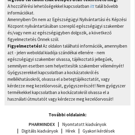
A hozzáférési lehetőségekkel kapcsolatban
itt
talál bővebb
információkat.
Amennyiben Ön nem az Egészségügyi Nyilvántartási és Képzési
Központ nyilvántartásában szereplő egészségügyi szakember
és/vagy nem az egészségügyben dolgozik, a következő
figyelmeztetés Önnek szól.
Figyelmeztetés!
Az oldalon található információk, amennyiben
azt - jelen weboldal kiadója szándékai ellenére - nem
egészségügyi szakember olvassa, tájékoztató jellegűek,
semmilyen esetben sem helyettesítik szakember véleményét!
Gyógyszerekkel kapcsolatban a kockázatokról és
mellékhatásokról, olvassa el a betegtájékoztatót, vagy
kérdezze meg kezelőorvosát, gyógyszerészét! Nem gyógyszer
termékekkel kapcsolatban a kockázatokról olvassa el a
használati útmutatót vagy kérdezze meg kezelőorvosát!
További oldalaink:
PHARMINDEX
Nyomtatott kiadványok
Digitális kiadványok
Hírek
Gyakori kérdések