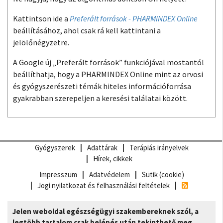
Kattintson ide a
Preferált források - PHARMINDEX Online
beállításához, ahol csak rá kell kattintani a
jelölőnégyzetre.
A Google új „Preferált források” funkciójával mostantól
beállíthatja, hogy a PHARMINDEX Online mint az orvosi
és gyógyszerészeti témák hiteles információforrása
gyakrabban szerepeljen a keresési találatai között.
Gyógyszerek
Adattárak
Terápiás irányelvek
Hírek, cikkek
Impresszum
Adatvédelem
Sütik (cookie)
Jogi nyilatkozat és felhasználási feltételek
Jelen weboldal egészségügyi szakembereknek szól, a
legtöbb tartalom csak belépés után tekinthető meg.