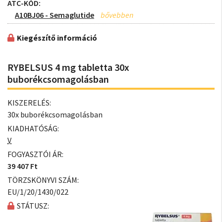
ATC-KÓD:
A10BJ06 - Semaglutide
Kiegészítő információ
RYBELSUS 4 mg tabletta 30x
buborékcsomagolásban
KISZERELÉS:
30x buborékcsomagolásban
KIADHATÓSÁG:
V
FOGYASZTÓI ÁR:
39 407 Ft
TÖRZSKÖNYVI SZÁM:
EU/1/20/1430/022
STÁTUSZ: