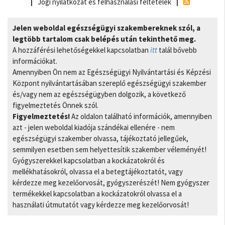
Jogi nyilatkozat és felhasználási feltételek
Jelen weboldal egészségügyi szakembereknek szól, a
legtöbb tartalom csak belépés után tekinthető meg.
A hozzáférési lehetőségekkel kapcsolatban
itt
talál bővebb
információkat.
Amennyiben Ön nem az Egészségügyi Nyilvántartási és Képzési
Központ nyilvántartásában szereplő egészségügyi szakember
és/vagy nem az egészségügyben dolgozik, a következő
figyelmeztetés Önnek szól.
Figyelmeztetés!
Az oldalon található információk, amennyiben
azt - jelen weboldal kiadója szándékai ellenére - nem
egészségügyi szakember olvassa, tájékoztató jellegűek,
semmilyen esetben sem helyettesítik szakember véleményét!
Gyógyszerekkel kapcsolatban a kockázatokról és
mellékhatásokról, olvassa el a betegtájékoztatót, vagy
kérdezze meg kezelőorvosát, gyógyszerészét! Nem gyógyszer
termékekkel kapcsolatban a kockázatokról olvassa el a
használati útmutatót vagy kérdezze meg kezelőorvosát!