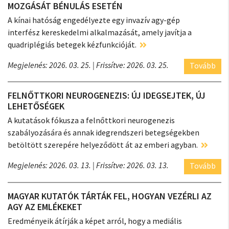
MOZGÁSÁT BÉNULÁS ESETÉN
A kínai hatóság engedélyezte egy invazív agy-gép
interfész kereskedelmi alkalmazását, amely javítja a
quadriplégiás betegek kézfunkcióját.
Megjelenés: 2026. 03. 25.
| Frissítve: 2026. 03. 25.
Tovább
FELNŐTTKORI NEUROGENEZIS: ÚJ IDEGSEJTEK, ÚJ
LEHETŐSÉGEK
A kutatások fókusza a felnőttkori neurogenezis
szabályozására és annak idegrendszeri betegségekben
betöltött szerepére helyeződött át az emberi agyban.
Megjelenés: 2026. 03. 13.
| Frissítve: 2026. 03. 13.
Tovább
MAGYAR KUTATÓK TÁRTÁK FEL, HOGYAN VEZÉRLI AZ
AGY AZ EMLÉKEKET
Eredményeik átírják a képet arról, hogy a mediális