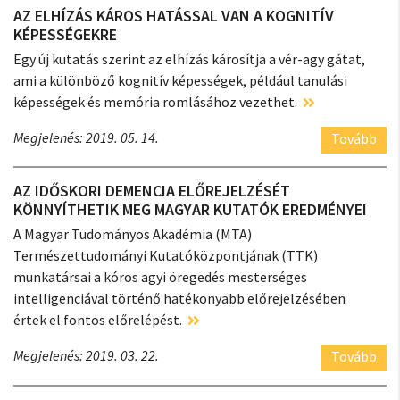
AZ ELHÍZÁS KÁROS HATÁSSAL VAN A KOGNITÍV
KÉPESSÉGEKRE
Egy új kutatás szerint az elhízás károsítja a vér-agy gátat,
ami a különböző kognitív képességek, például tanulási
képességek és memória romlásához vezethet.
Megjelenés: 2019. 05. 14.
Tovább
AZ IDŐSKORI DEMENCIA ELŐREJELZÉSÉT
KÖNNYÍTHETIK MEG MAGYAR KUTATÓK EREDMÉNYEI
A Magyar Tudományos Akadémia (MTA)
Természettudományi Kutatóközpontjának (TTK)
munkatársai a kóros agyi öregedés mesterséges
intelligenciával történő hatékonyabb előrejelzésében
értek el fontos előrelépést.
Megjelenés: 2019. 03. 22.
Tovább