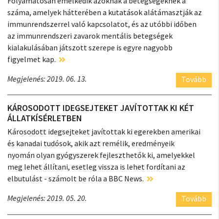
Folyamatosan emelkedik azoknak a betegségeknek a
száma, amelyek hátterében a kutatások alátámasztják az
immunrendszerrel való kapcsolatot, és az utóbbi időben
az immunrendszeri zavarok mentális betegségek
kialakulásában játszott szerepe is egyre nagyobb
figyelmet kap.
Megjelenés: 2019. 06. 13.
Tovább
KÁROSODOTT IDEGSEJTEKET JAVÍTOTTAK KI KÉT
ÁLLATKÍSÉRLETBEN
Károsodott idegsejteket javítottak ki egerekben amerikai
és kanadai tudósok, akik azt remélik, eredményeik
nyomán olyan gyógyszerek fejleszthetők ki, amelyekkel
meg lehet állítani, esetleg vissza is lehet fordítani az
elbutulást - számolt be róla a BBC News.
Megjelenés: 2019. 05. 20.
Tovább