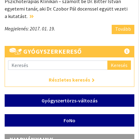
Pszichoterápiás Klinikán – számolt be Dr. Bitter István
egyetemi tanár, aki Dr. Czobor Pál docenssel együtt vezeti
a kutatást.
Megjelenés: 2017. 01. 19.
Tovább
GYÓGYSZERKERESŐ
Keresés
Részletes keresés
Gyógyszertörzs-változás
FoNo