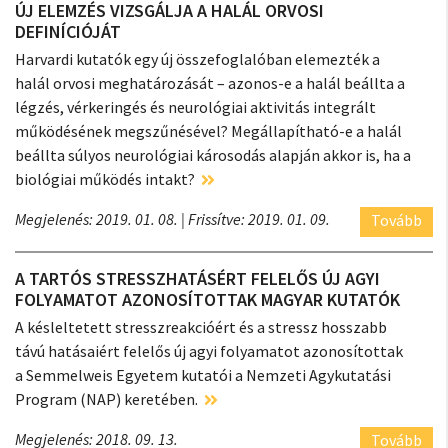
ÚJ ELEMZÉS VIZSGÁLJA A HALÁL ORVOSI
DEFINÍCIÓJÁT
Harvardi kutatók egy új összefoglalóban elemezték a
halál orvosi meghatározását – azonos-e a halál beállta a
légzés, vérkeringés és neurológiai aktivitás integrált
működésének megszűnésével? Megállapítható-e a halál
beállta súlyos neurológiai károsodás alapján akkor is, ha a
biológiai működés intakt?
Megjelenés: 2019. 01. 08.
| Frissítve: 2019. 01. 09.
Tovább
A TARTÓS STRESSZHATÁSÉRT FELELŐS ÚJ AGYI
FOLYAMATOT AZONOSÍTOTTAK MAGYAR KUTATÓK
A késleltetett stresszreakcióért és a stressz hosszabb
távú hatásaiért felelős új agyi folyamatot azonosítottak
a Semmelweis Egyetem kutatói a Nemzeti Agykutatási
Program (NAP) keretében.
Megjelenés: 2018. 09. 13.
Tovább