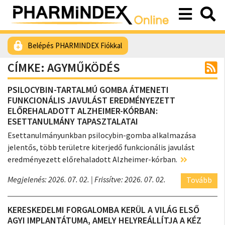
Belépés PHARMINDEX Fiókkal
CÍMKE: AGYMŰKÖDÉS
PSILOCYBIN-TARTALMÚ GOMBA ÁTMENETI
FUNKCIONÁLIS JAVULÁST EREDMÉNYEZETT
ELŐREHALADOTT ALZHEIMER-KÓRBAN:
ESETTANULMÁNY TAPASZTALATAI
Esettanulmányunkban psilocybin-gomba alkalmazása
jelentős, több területre kiterjedő funkcionális javulást
eredményezett előrehaladott Alzheimer-kórban.
Megjelenés: 2026. 07. 02.
| Frissítve: 2026. 07. 02.
Tovább
KERESKEDELMI FORGALOMBA KERÜL A VILÁG ELSŐ
AGYI IMPLANTÁTUMA, AMELY HELYREÁLLÍTJA A KÉZ