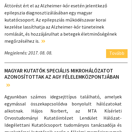
Áttörést ért el az Alzheimer-kór esetén jelentkező
epilepszia diagnosztizálásában egy magyar
kutatócsoport. Az epilepsziás működészavar korai
kezelése lassíthatja az Alzheimer-kór tüneteinek
romlását, és hozzájárulhat a betegek életminőségének
megőrzéséhez is.
Megjelenés: 2017. 08. 08.
Tovább
MAGYAR KUTATÓK SPECIÁLIS MIKROHÁLÓZATOT
AZONOSÍTOTTAK AZ AGY FÉLELEMKÖZPONTJÁBAN
Agyunkban számos idegsejttípus található, amelyek
egymással összekapcsolódva bonyolult hálózatokat
alkotnak. Hájos Norbert, az MTA Kísérleti
Orvostudományi Kutatóintézet Lendület Hálózat-
Idegélettani Kutatócsoport tudományos tanácsadója és
munkatársai kutatásaik során a félelmi memórianyomok