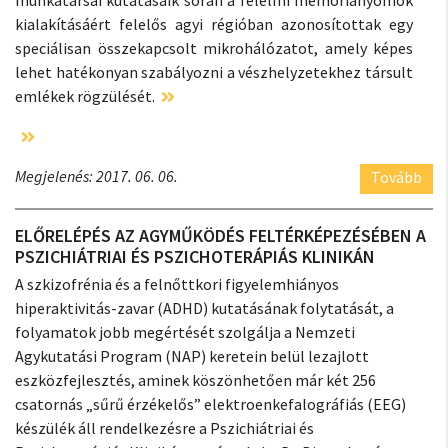
kialakításáért felelős agyi régióban azonosítottak egy
speciálisan összekapcsolt mikrohálózatot, amely képes
lehet hatékonyan szabályozni a vészhelyzetekhez társult
emlékek rögzülését.
Megjelenés: 2017. 06. 06.
Tovább
ELŐRELÉPÉS AZ AGYMŰKÖDÉS FELTÉRKÉPEZÉSÉBEN A
PSZICHIÁTRIAI ÉS PSZICHOTERÁPIÁS KLINIKÁN
A szkizofrénia és a felnőttkori figyelemhiányos
hiperaktivitás-zavar (ADHD) kutatásának folytatását, a
folyamatok jobb megértését szolgálja a Nemzeti
Agykutatási Program (NAP) keretein belül lezajlott
eszközfejlesztés, aminek köszönhetően már két 256
csatornás „sűrű érzékelős” elektroenkefalográfiás (EEG)
készülék áll rendelkezésre a Pszichiátriai és