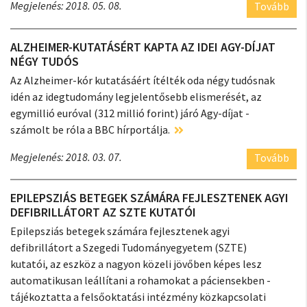
Megjelenés: 2018. 05. 08.
Tovább
ALZHEIMER-KUTATÁSÉRT KAPTA AZ IDEI AGY-DÍJAT
NÉGY TUDÓS
Az Alzheimer-kór kutatásáért ítélték oda négy tudósnak
idén az idegtudomány legjelentősebb elismerését, az
egymillió euróval (312 millió forint) járó Agy-díjat -
számolt be róla a BBC hírportálja.
Megjelenés: 2018. 03. 07.
Tovább
EPILEPSZIÁS BETEGEK SZÁMÁRA FEJLESZTENEK AGYI
DEFIBRILLÁTORT AZ SZTE KUTATÓI
Epilepsziás betegek számára fejlesztenek agyi
defibrillátort a Szegedi Tudományegyetem (SZTE)
kutatói, az eszköz a nagyon közeli jövőben képes lesz
automatikusan leállítani a rohamokat a páciensekben -
tájékoztatta a felsőoktatási intézmény közkapcsolati