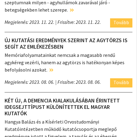
szeptumnak milyen - agyhullámok zavarával járó -
betegségekben lehet szerepe.
Megjelenés: 2023. 11. 22.
| Frissítve: 2023. 11. 22.
Tovább
ÚJ KUTATÁSI EREDMÉNYEK SZERINT AZ AGYTÖRZS IS
SEGÍT AZ EMLÉKEZÉSBEN
Memóriafolyamatainkat nemcsak a magasabb rendű
agykéreg vezérli, hanem az agytörzs is hatékonyan képes
befolyásolni azokat.
Megjelenés: 2023. 08. 06.
| Frissítve: 2023. 08. 06.
Tovább
KÉT ÚJ, A DEMENCIA KIALAKULÁSÁBAN ÉRINTETT
IDEGSEJTTÍPUST KÜLÖNÍTETTEK EL MAGYAR
KUTATÓK
Hangya Balázs és a Kísérleti Orvostudományi
Kutatóintézetben működő kutatócsoportja meglepő
eredményre jutott a figyelem, a tanulás és az éberség