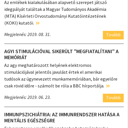
Az emlékek kialakulásában alapvető szerepet játszó
idegpályát találtak a Magyar Tudományos Akadémia
(MTA) Kísérleti Orvostudományi Kutatóintézetének
(KOKI) kutatói.
Megjelenés: 2019. 08. 31.
Tovább
AGYI STIMULÁCIÓVAL SIKERÜLT "MEGFIATALÍTANI" A
MEMÓRIÁT
Az agy meghatározott helyének elektromos
stimulációjával jelentős javulást értek el amerikai
tudósok az úgynevezett munkamemóriában, bár egyelőre
csak rövid időre - számolt be róla a BBC hírportálja.
Megjelenés: 2019. 06. 23.
Tovább
IMMUNPSZICHIÁTRIA: AZ IMMUNRENDSZER HATÁSA A
MENTÁLIS EGÉSZSÉGRE