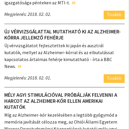
igazgatósága pénteken az MTI-t.
Megjelenés: 2018. 02. 02.
Tovább
ÚJ VÉRVIZSGÁLATTAL MUTATHATÓ KI AZ ALZHEIMER-
KÓRRA JELLEMZŐ FEHÉRJE
Új vérvizsgálatot fejlesztettek ki japán és ausztrál
kutatók, mellyel az Alzheimer-kórral és az elbutulással
kapcsolatos ártalmas fehérje kimutatható - írta a BBC
News.
Megjelenés: 2018. 02. 01.
Tovább
MÉLY AGYI STIMULÁCIÓVAL PRÓBÁLJÁK FELVENNI A
HARCOT AZ ALZHEIMER-KÓR ELLEN AMERIKAI
KUTATÓK
Míg az Alzheimer-kór kezelésében a legtöbb gyógymód a
memória javítását célozza meg, az Ohiói Állami Egyetem
Wexner Orvostudományi Központjának kutatói mély agyi