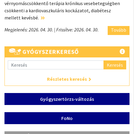
vérnyomáscsökkentő terápia krónikus vesebetegségben
csökkenti a kardiovaszkuláris kockázatot, diabétesz
mellett kevésbé.
Megjelenés: 2026. 04. 30.
| Frissítve: 2026. 04. 30.
Tovább
GYÓGYSZERKERESŐ
Keresés
Részletes keresés
Gyógyszertörzs-változás
FoNo