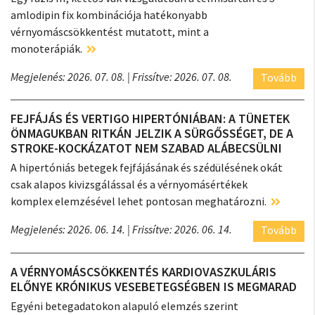
amlodipin fix kombinációja hatékonyabb
vérnyomáscsökkentést mutatott, mint a
monoterápiák.
Megjelenés: 2026. 07. 08.
| Frissítve: 2026. 07. 08.
Tovább
FEJFÁJÁS ÉS VERTIGO HIPERTÓNIÁBAN: A TÜNETEK
ÖNMAGUKBAN RITKÁN JELZIK A SÜRGŐSSÉGET, DE A
STROKE-KOCKÁZATOT NEM SZABAD ALÁBECSÜLNI
A hipertóniás betegek fejfájásának és szédülésének okát
csak alapos kivizsgálással és a vérnyomásértékek
komplex elemzésével lehet pontosan meghatározni.
Megjelenés: 2026. 06. 14.
| Frissítve: 2026. 06. 14.
Tovább
A VÉRNYOMÁSCSÖKKENTÉS KARDIOVASZKULÁRIS
ELŐNYE KRÓNIKUS VESEBETEGSÉGBEN IS MEGMARAD
Egyéni betegadatokon alapuló elemzés szerint