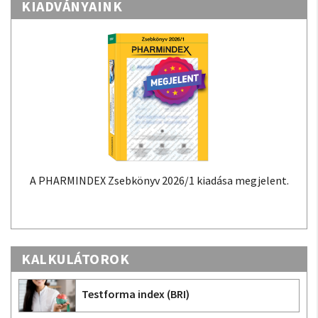
KIADVÁNYAINK
A PHARMINDEX Zsebkönyv 2026/1 kiadása megjelent.
KALKULÁTOROK
Testforma index (BRI)