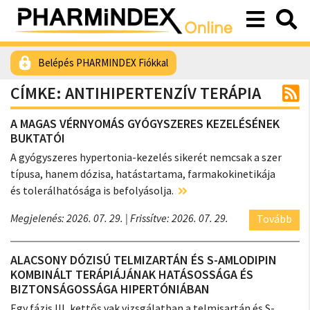
Belépés PHARMINDEX Fiókkal
CÍMKE: ANTIHIPERTENZÍV TERÁPIA
A MAGAS VÉRNYOMÁS GYÓGYSZERES KEZELÉSÉNEK
BUKTATÓI
A gyógyszeres hypertonia-kezelés sikerét nemcsak a szer
típusa, hanem dózisa, hatástartama, farmakokinetikája
és tolerálhatósága is befolyásolja.
Megjelenés: 2026. 07. 29.
| Frissítve: 2026. 07. 29.
Tovább
ALACSONY DÓZISÚ TELMIZARTÁN ÉS S-AMLODIPIN
KOMBINÁLT TERÁPIÁJÁNAK HATÁSOSSÁGA ÉS
BIZTONSÁGOSSÁGA HIPERTÓNIÁBAN
Egy fázis III, kettős vak vizsgálatban a telmisartán és S-