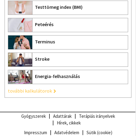
Testtömeg index (BMI)
Peteérés
Terminus
Stroke
Energia-felhasználás
további kalkulátorok
Gyógyszerek
Adattárak
Terápiás irányelvek
Hírek, cikkek
Impresszum
Adatvédelem
Sütik (cookie)