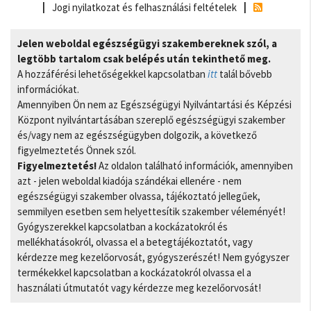
Jogi nyilatkozat és felhasználási feltételek
Jelen weboldal egészségügyi szakembereknek szól, a
legtöbb tartalom csak belépés után tekinthető meg.
A hozzáférési lehetőségekkel kapcsolatban
itt
talál bővebb
információkat.
Amennyiben Ön nem az Egészségügyi Nyilvántartási és Képzési
Központ nyilvántartásában szereplő egészségügyi szakember
és/vagy nem az egészségügyben dolgozik, a következő
figyelmeztetés Önnek szól.
Figyelmeztetés!
Az oldalon található információk, amennyiben
azt - jelen weboldal kiadója szándékai ellenére - nem
egészségügyi szakember olvassa, tájékoztató jellegűek,
semmilyen esetben sem helyettesítik szakember véleményét!
Gyógyszerekkel kapcsolatban a kockázatokról és
mellékhatásokról, olvassa el a betegtájékoztatót, vagy
kérdezze meg kezelőorvosát, gyógyszerészét! Nem gyógyszer
termékekkel kapcsolatban a kockázatokról olvassa el a
használati útmutatót vagy kérdezze meg kezelőorvosát!