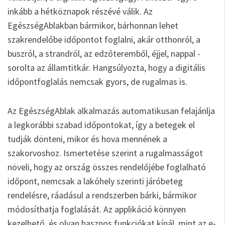
inkább a hétköznapok részévé válik. Az
EgészségAblakban bármikor, bárhonnan lehet
szakrendelőbe időpontot foglalni, akár otthonról, a
buszról, a strandról, az edzőteremből, éjjel, nappal -
sorolta az államtitkár. Hangsúlyozta, hogy a digitális
időpontfoglalás nemcsak gyors, de rugalmas is.
Az EgészségAblak alkalmazás automatikusan felajánlja
a legkorábbi szabad időpontokat, így a betegek el
tudják dönteni, mikor és hova mennének a
szakorvoshoz. Ismertetése szerint a rugalmasságot
növeli, hogy az ország összes rendelőjébe foglalható
időpont, nemcsak a lakóhely szerinti járóbeteg
rendelésre, ráadásul a rendszerben bárki, bármikor
módosíthatja foglalását. Az applikáció könnyen
kezelhető, és olyan hasznos funkciókat kínál, mint az e-