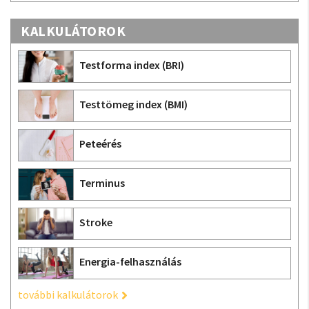
KALKULÁTOROK
Testforma index (BRI)
Testtömeg index (BMI)
Peteérés
Terminus
Stroke
Energia-felhasználás
további kalkulátorok