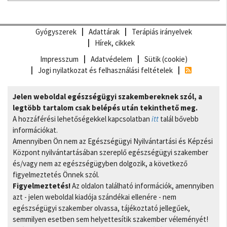
Gyógyszerek
Adattárak
Terápiás irányelvek
Hírek, cikkek
Impresszum
Adatvédelem
Sütik (cookie)
Jogi nyilatkozat és felhasználási feltételek
Jelen weboldal egészségügyi szakembereknek szól, a
legtöbb tartalom csak belépés után tekinthető meg.
A hozzáférési lehetőségekkel kapcsolatban
itt
talál bővebb
információkat.
Amennyiben Ön nem az Egészségügyi Nyilvántartási és Képzési
Központ nyilvántartásában szereplő egészségügyi szakember
és/vagy nem az egészségügyben dolgozik, a következő
figyelmeztetés Önnek szól.
Figyelmeztetés!
Az oldalon található információk, amennyiben
azt - jelen weboldal kiadója szándékai ellenére - nem
egészségügyi szakember olvassa, tájékoztató jellegűek,
semmilyen esetben sem helyettesítik szakember véleményét!