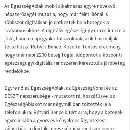
Az EgészségAblak mobil alkalmazás egyre növekvő
népszerűségét mutatja, hogy már félmilliónál is
többször digitálisan jelentkeztek be a betegek a
szakorvosukhoz. A digitális egészségügy ma már nem a
jövő, hanem napi gyakorlat azoknak, akik használják -
tette hozzá Rétvári Bence. Közölte: fontos eredmény,
hogy már napi 2200 beteg foglal időpontot a központi
egészségügyi digitális rendszeren keresztül a járóbeteg
rendelőkbe.
Egyre nő az EgészségAblak, az EgészségVonal és az
EESZT népszerűsége - mutatott rá, hozzáfűzve: az
EgészségAblakot már négymillióan töltötték le a
telefonjukra. Rétvári Bence kitért arra, hogy a betegek
egyre inkább a gyors és kényelmes ügyintézést
választják, a digitális egészségügyi rendszer egyre