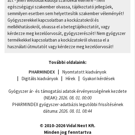
azt - jelen weboldal kiadója szándékai ellenére - nem
egészségügyi szakember olvassa, tájékoztató jellegűek,
semmilyen esetben sem helyettesítik szakember véleményét!
Gyógyszerekkel kapcsolatban a kockázatokról és
mellékhatásokról, olvassa el a betegtájékoztatót, vagy
kérdezze meg kezelőorvosát, gyógyszerészét! Nem gyógyszer
termékekkel kapcsolatban a kockázatokról olvassa el a
használati útmutatót vagy kérdezze meg kezelőorvosát!
További oldalaink:
PHARMINDEX
Nyomtatott kiadványok
Digitális kiadványok
Hírek
Gyakori kérdések
Gyógyszer ár- és támogatási adatok érvényességének kezdete
(NEAK):
2026. 08. 01. 00:00
PHARMINDEX gyógyszer-adatbázis legutóbbi frissítésének
dátuma:
2026. 08. 01. 08:44
© 2010-2026 Vidal Next Kft.
Minden jog fenntartva