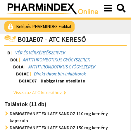
Belépés PHARMINDEX Fiókkal
B01AE07 - ATC KERESŐ
B
VÉR ÉS VÉRKÉPZŐSZERVEK
B01
ANTITHROMBOTIKUS GYÓGYSZEREK
B01A
ANTITHROMBOTIKUS GYÓGYSZEREK
B01AE
Direkt thrombin-inhibitorok
B01AE07
Dabigatran etexilate
Vissza az ATC keresőhöz
Találatok (11 db)
DABIGATRAN ETEXILATE SANDOZ 110 mg kemény
kapszula
DABIGATRAN ETEXILATE SANDOZ 150 mg kemény