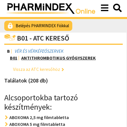
Belépés PHARMINDEX Fiókkal
B01 - ATC KERESŐ
B
VÉR ÉS VÉRKÉPZŐSZERVEK
B01
ANTITHROMBOTIKUS GYÓGYSZEREK
Vissza az ATC keresőhöz
Találatok (208 db)
Alcsoportokba tartozó
készítmények:
ABOXOMA 2,5 mg filmtabletta
ABOXOMA 5 mg filmtabletta