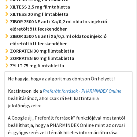
XILTESS 2,5 mg filmtabletta
XILTESS 20 mg filmtabletta
ZIBOR 2500 NE anti-Xa/0,2 ml oldatos injekció
előretöltött fecskendőben
ZIBOR 3500 NE anti Xa/0,2 ml oldatos injekció
előretöltött fecskendőben
ZORRATEN 30 mg filmtabletta
ZORRATEN 60 mg filmtabletta
ZYLLT 75 mg filmtabletta
Ne hagyja, hogy az algoritmus döntsön Ön helyett!
Kattintson ide a
Preferált források - PHARMINDEX Online
beállításához, ahol csak rá kell kattintani a
jelölőnégyzetre.
A Google új „Preferált források” funkciójával mostantól
beállíthatja, hogy a PHARMINDEX Online mint az orvosi
és gyógyszerészeti témák hiteles információforrása