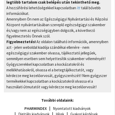
legtöbb tartalom csak belépés után tekinthető meg.
A hozzáférési lehetőségekkel kapcsolatban
itt
talál bővebb
információkat.
Amennyiben Ön nem az Egészségügyi Nyilvántartási és Képzési
Központ nyilvántartásában szereplő egészségügyi szakember
és/vagy nem az egészségügyben dolgozik, a következő
figyelmeztetés Önnek szól.
Figyelmeztetés!
Az oldalon található információk, amennyiben
azt - jelen weboldal kiadója szándékai ellenére - nem
egészségügyi szakember olvassa, tájékoztató jellegűek,
semmilyen esetben sem helyettesítik szakember véleményét!
Gyógyszerekkel kapcsolatban a kockázatokról és
mellékhatásokról, olvassa el a betegtájékoztatót, vagy
kérdezze meg kezelőorvosát, gyógyszerészét! Nem gyógyszer
termékekkel kapcsolatban a kockázatokról olvassa el a
használati útmutatót vagy kérdezze meg kezelőorvosát!
További oldalaink:
PHARMINDEX
Nyomtatott kiadványok
Digitális kiadványok
Hírek
Gyakori kérdések