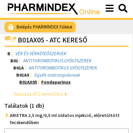
Belépés PHARMINDEX Fiókkal
B01AX05 - ATC KERESŐ
B
VÉR ÉS VÉRKÉPZŐSZERVEK
B01
ANTITHROMBOTIKUS GYÓGYSZEREK
B01A
ANTITHROMBOTIKUS GYÓGYSZEREK
B01AX
Egyéb anticoagulansok
B01AX05
Fondaparinux
Vissza az ATC keresőhöz
Találatok (1 db)
ARIXTRA 2,5 mg/0,5 ml oldatos injekció, előretöltött
fecskendőben