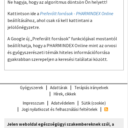
Ne hagyja, hogy az algoritmus döntsön Ön helyett!
Kattintson ide a
Preferált források - PHARMINDEX Online
beállításához, ahol csak rá kell kattintani a
jelölőnégyzetre.
A Google új „Preferált források” funkciójával mostantól
beállíthatja, hogy a PHARMINDEX Online mint az orvosi
és gyógyszerészeti témák hiteles információforrása
gyakrabban szerepeljen a keresési találatai között.
Gyógyszerek
Adattárak
Terápiás irányelvek
Hírek, cikkek
Impresszum
Adatvédelem
Sütik (cookie)
Jogi nyilatkozat és felhasználási feltételek
Jelen weboldal egészségügyi szakembereknek szól, a