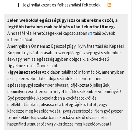
Jogi nyilatkozat és felhasználási feltételek
Jelen weboldal egészségügyi szakembereknek szól, a
legtöbb tartalom csak belépés után tekinthető meg.
A hozzáférési lehetőségekkel kapcsolatban
itt
talál bővebb
információkat.
Amennyiben Ön nem az Egészségügyi Nyilvántartási és Képzési
Központ nyilvántartásában szereplő egészségügyi szakember
és/vagy nem az egészségügyben dolgozik, a következő
figyelmeztetés Önnek szól.
Figyelmeztetés!
Az oldalon található információk, amennyiben
azt - jelen weboldal kiadója szándékai ellenére - nem
egészségügyi szakember olvassa, tájékoztató jellegűek,
semmilyen esetben sem helyettesítik szakember véleményét!
Gyógyszerekkel kapcsolatban a kockázatokról és
mellékhatásokról, olvassa el a betegtájékoztatót, vagy
kérdezze meg kezelőorvosát, gyógyszerészét! Nem gyógyszer
termékekkel kapcsolatban a kockázatokról olvassa el a
használati útmutatót vagy kérdezze meg kezelőorvosát!