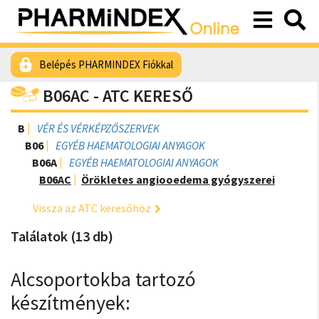
Belépés PHARMINDEX Fiókkal
B06AC - ATC KERESŐ
B
VÉR ÉS VÉRKÉPZŐSZERVEK
B06
EGYÉB HAEMATOLOGIAI ANYAGOK
B06A
EGYÉB HAEMATOLOGIAI ANYAGOK
B06AC
Örökletes angiooedema gyógyszerei
Vissza az ATC keresőhöz
Találatok (13 db)
Alcsoportokba tartozó
készítmények: