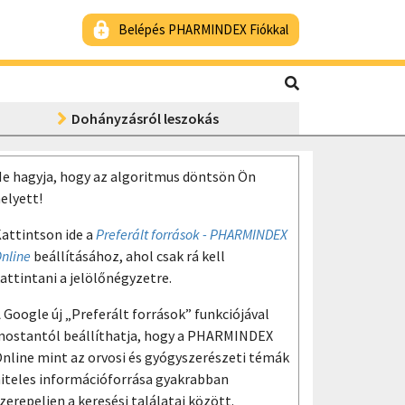
Belépés PHARMINDEX Fiókkal
Dohányzásról leszokás
e hagyja, hogy az algoritmus döntsön Ön
elyett!
attintson ide a
Preferált források - PHARMINDEX
nline
beállításához, ahol csak rá kell
attintani a jelölőnégyzetre.
 Google új „Preferált források” funkciójával
ostantól beállíthatja, hogy a PHARMINDEX
nline mint az orvosi és gyógyszerészeti témák
iteles információforrása gyakrabban
zerepeljen a keresési találatai között.