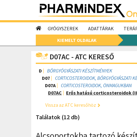
GYÓGYSZEREK
ADATTÁRAK
TERÁP
KIEMELT OLDALAK
D07AC - ATC KERESŐ
D
BŐRGYÓGYÁSZATI KÉSZÍTMÉNYEK
D07
CORTICOSTEROIDOK, BŐRGYÓGYÁSZATI K
D07A
CORTICOSTEROIDOK, ÖNMAGUKBAN
D07AC
Erős hatású corticosteroidok (II
Vissza az ATC keresőhöz
Találatok (12 db)
Alcsoportokba tartozó kész