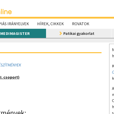
IÁS IRÁNYELVEK
HÍREK, CIKKEK
ROVATOK
MEDIMAGISTER
Patikai gyakorlat
N
h
ÉSZÍTMÉNYEK
K
O
I. csoport)
k
A
m
O
h
ítmények:
s