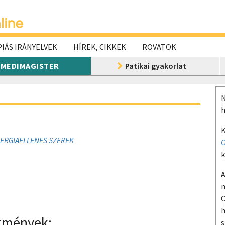
IÁS IRÁNYELVEK
HÍREK, CIKKEK
ROVATOK
MEDIMAGISTER
Patikai gyakorlat
N
h
K
ERGIAELLENES SZEREK
O
k
A
m
O
h
ítmények:
s