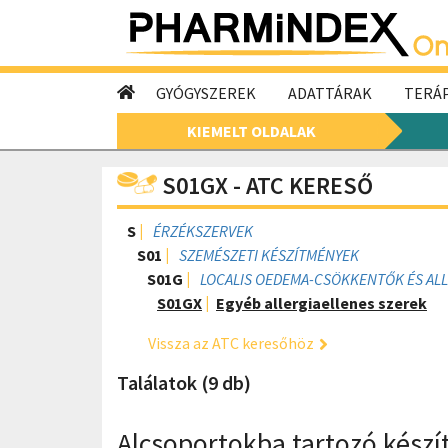
GYÓGYSZEREK
ADATTÁRAK
TERÁP
KIEMELT OLDALAK
S01GX - ATC KERESŐ
S
ÉRZÉKSZERVEK
S01
SZEMÉSZETI KÉSZÍTMÉNYEK
S01G
LOCALIS OEDEMA-CSÖKKENTŐK ÉS ALL
S01GX
Egyéb allergiaellenes szerek
Vissza az ATC keresőhöz
Találatok (9 db)
Alcsoportokba tartozó kész