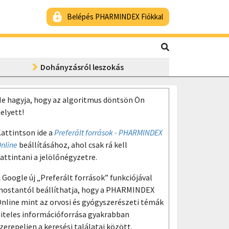
Belépés PHARMINDEX Fiókkal
Dohányzásról leszokás
e hagyja, hogy az algoritmus döntsön Ön
elyett!
attintson ide a
Preferált források - PHARMINDEX
nline
beállításához, ahol csak rá kell
attintani a jelölőnégyzetre.
 Google új „Preferált források” funkciójával
ostantól beállíthatja, hogy a PHARMINDEX
nline mint az orvosi és gyógyszerészeti témák
iteles információforrása gyakrabban
zerepeljen a keresési találatai között.