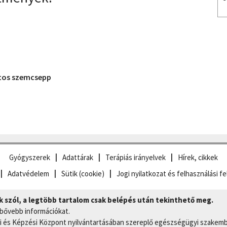
tos szemcsepp
Gyógyszerek
Adattárak
Terápiás irányelvek
Hírek, cikkek
Adatvédelem
Sütik (cookie)
Jogi nyilatkozat és felhasználási fe
szól, a legtöbb tartalom csak belépés után tekinthető meg.
 bővebb információkat.
 és Képzési Központ nyilvántartásában szereplő egészségügyi szakemb