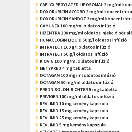
CAELYX PEGYLATED LIPOSOMAL 2 mg/ml konc
DOXORUBICIN ACCORD 2 mg/ml koncentrátum
DOXORUBICIN SANDOZ 2 mg/ml koncentrátum
GAMUNEX 100 mg/ml oldatos infúzió
HIZENTRA 200 mg/ml oldatos injekció bőr al
HUMAGLOBIN LIQUID 50 g/l oldatos infúzió
INTRATECT 100 g/l oldatos infúzió
INTRATECT 50 g/l oldatos infúzió
KIOVIG 100 mg/ml oldatos infúzió
METYPRED 4 mg tabletta
OCTAGAM 100 mg/ml oldatos infúzió
OCTAGAM 50 mg/ml oldatos infúzió
PREDNISOLON-RICHTER 5 mg tabletta
PRIVIGEN 100 mg/ml oldatos infúzió
REVLIMID 10 mg kemény kapszula
REVLIMID 15 mg kemény kapszula
REVLIMID 25 mg kemény kapszula
REVLIMID 5 mg kemény kapszula
VELCADE 1 mg por oldatos injekcióhoz