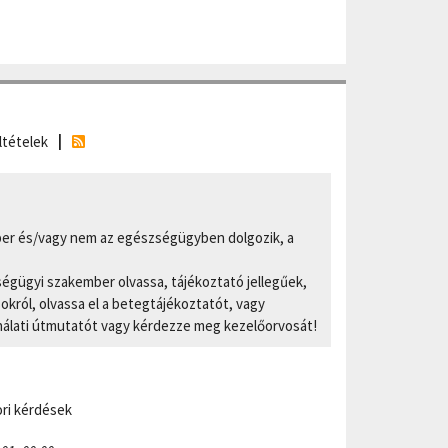
ltételek
er és/vagy nem az egészségügyben dolgozik, a
ségügyi szakember olvassa, tájékoztató jellegűek,
ról, olvassa el a betegtájékoztatót, vagy
nálati útmutatót vagy kérdezze meg kezelőorvosát!
ri kérdések