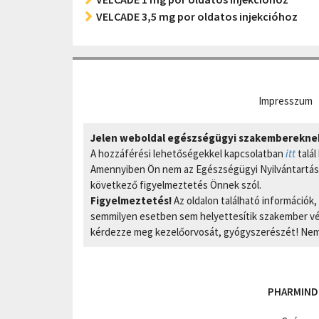
VELCADE 3,5 mg por oldatos injekcióhoz
Impresszum
Jelen weboldal egészségügyi szakembereknek 
A hozzáférési lehetőségekkel kapcsolatban
itt
talál
Amennyiben Ön nem az Egészségügyi Nyilvántartási
következő figyelmeztetés Önnek szól.
Figyelmeztetés!
Az oldalon található információk
semmilyen esetben sem helyettesítik szakember vél
kérdezze meg kezelőorvosát, gyógyszerészét! Nem 
PHARMIND