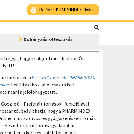
Belépés PHARMINDEX Fiókkal
Dohányzásról leszokás
e hagyja, hogy az algoritmus döntsön Ön
elyett!
attintson ide a
Preferált források - PHARMINDEX
nline
beállításához, ahol csak rá kell
attintani a jelölőnégyzetre.
 Google új „Preferált források” funkciójával
ostantól beállíthatja, hogy a PHARMINDEX
nline mint az orvosi és gyógyszerészeti témák
iteles információforrása gyakrabban
zerepeljen a keresési találatai között.