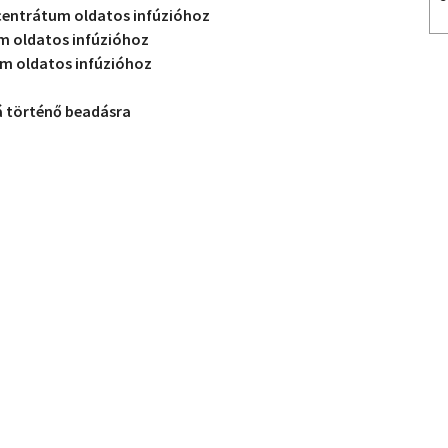
entrátum oldatos infúzióhoz
 oldatos infúzióhoz
 oldatos infúzióhoz
á történő beadásra