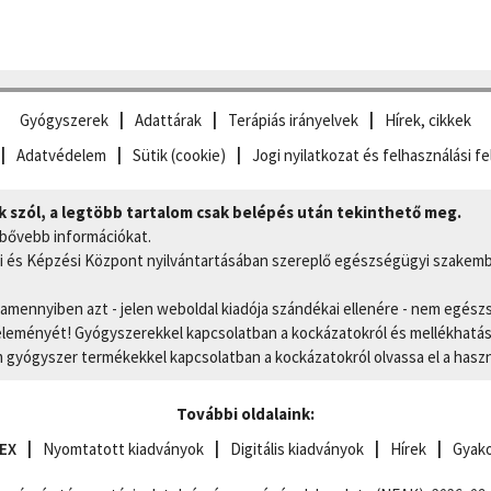
Gyógyszerek
Adattárak
Terápiás irányelvek
Hírek, cikkek
Adatvédelem
Sütik (cookie)
Jogi nyilatkozat és felhasználási fe
szól, a legtöbb tartalom csak belépés után tekinthető meg.
 bővebb információkat.
 és Képzési Központ nyilvántartásában szereplő egészségügyi szakemb
, amennyiben azt - jelen weboldal kiadója szándékai ellenére - nem egész
eményét! Gyógyszerekkel kapcsolatban a kockázatokról és mellékhatások
gyógyszer termékekkel kapcsolatban a kockázatokról olvassa el a hasz
További oldalaink:
EX
Nyomtatott kiadványok
Digitális kiadványok
Hírek
Gyako