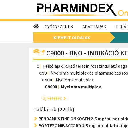
GYÓGYSZEREK
ADATTÁRAK
TERÁP
KIEMELT OLDALAK
C9000 - BNO - INDIKÁCIÓ K
C
Felső ajak, külső felszín rosszindulatú dag
C90
Myeloma multiplex és plasmasejtes ro
C900
Myeloma multiplex
C9000
Myeloma multiplex
Új keresés
Találatok (22 db)
BENDAMUSTINE ONKOGEN 2,5 mg/ml por olda
BORTEZOMIB ACCORD 3,5 mg por oldatos inj