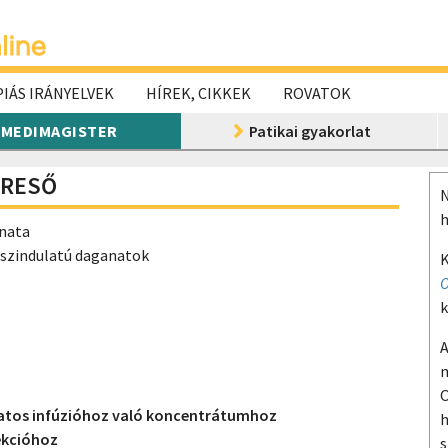
IÁS IRÁNYELVEK
HÍREK, CIKKEK
ROVATOK
MEDIMAGISTER
Patikai gyakorlat
ERESŐ
N
h
anata
sszindulatú daganatok
K
O
k
A
m
O
tos infúzióhoz való koncentrátumhoz
h
ekcióhoz
s