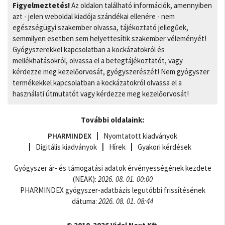
Figyelmeztetés!
Az oldalon található információk, amennyiben
azt - jelen weboldal kiadója szándékai ellenére - nem
egészségügyi szakember olvassa, tájékoztató jellegűek,
semmilyen esetben sem helyettesítik szakember véleményét!
Gyógyszerekkel kapcsolatban a kockázatokról és
mellékhatásokról, olvassa el a betegtájékoztatót, vagy
kérdezze meg kezelőorvosát, gyógyszerészét! Nem gyógyszer
termékekkel kapcsolatban a kockázatokról olvassa el a
használati útmutatót vagy kérdezze meg kezelőorvosát!
További oldalaink:
PHARMINDEX
Nyomtatott kiadványok
Digitális kiadványok
Hírek
Gyakori kérdések
Gyógyszer ár- és támogatási adatok érvényességének kezdete
(NEAK):
2026. 08. 01. 00:00
PHARMINDEX gyógyszer-adatbázis legutóbbi frissítésének
dátuma:
2026. 08. 01. 08:44