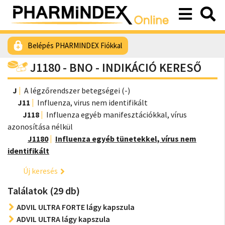
Belépés PHARMINDEX Fiókkal
J1180 - BNO - INDIKÁCIÓ KERESŐ
J
A légzőrendszer betegségei (-)
J11
Influenza, virus nem identifikált
J118
Influenza egyéb manifesztációkkal, vírus
azonosítása nélkül
J1180
Influenza egyéb tünetekkel, vírus nem
identifikált
Új keresés
Találatok (29 db)
ADVIL ULTRA FORTE lágy kapszula
ADVIL ULTRA lágy kapszula