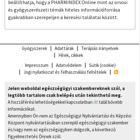
beállíthatja, hogy a PHARMINDEX Online mint az orvosi
és gyógyszerészeti témák hiteles információforrása
gyakrabban szerepeljen a keresési találatai között.
Gyógyszerek
Adattárak
Terápiás irányelvek
Hírek, cikkek
Impresszum
Adatvédelem
Sütik (cookie)
Jogi nyilatkozat és felhasználási feltételek
Jelen weboldal egészségügyi szakembereknek szól, a
legtöbb tartalom csak belépés után tekinthető meg.
A hozzáférési lehetőségekkel kapcsolatban
itt
talál bővebb
információkat.
Amennyiben Ön nem az Egészségügyi Nyilvántartási és Képzési
Központ nyilvántartásában szereplő egészségügyi szakember
és/vagy nem az egészségügyben dolgozik, a következő
figyelmeztetés Önnek szól.