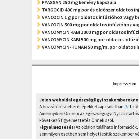
PYASSAN 250 mg kemény kapszula
TARGOCID 400 mg por és oldószer oldatos in
VANCOCIN 1 g por oldatos infúzióhoz vagy b
VANCOCIN 500 mg por oldatos infúzióhoz va
VANCOMYCIN KABI 1000 mg por oldatos infú
VANCOMYCIN KABI 500 mg por oldatos infúz
VANCOMYCIN-HUMAN 50 mg/ml por oldatos i
Impresszum
Jelen weboldal egészségügyi szakembereknek 
A hozzáférési lehetőségekkel kapcsolatban
itt
talál
Amennyiben Ön nem az Egészségügyi Nyilvántartási
következő figyelmeztetés Önnek szól.
Figyelmeztetés!
Az oldalon található információk
semmilyen esetben sem helyettesítik szakember vél