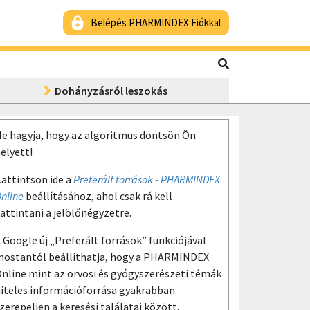
Belépés PHARMINDEX Fiókkal
Dohányzásról leszokás
e hagyja, hogy az algoritmus döntsön Ön
elyett!
attintson ide a
Preferált források - PHARMINDEX
nline
beállításához, ahol csak rá kell
attintani a jelölőnégyzetre.
 Google új „Preferált források” funkciójával
ostantól beállíthatja, hogy a PHARMINDEX
nline mint az orvosi és gyógyszerészeti témák
iteles információforrása gyakrabban
zerepeljen a keresési találatai között.