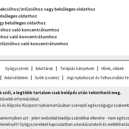
jekcióhoz/infúzióhoz vagy belsőleges oldathoz
elsőleges oldathoz
gy belsőleges oldathoz
zióhoz való koncentrátumhoz
ióhoz való koncentrátumhoz
nfúzióhoz való koncentrátumhoz
Gyógyszerek
Adattárak
Terápiás irányelvek
Hírek, cikkek
Adatvédelem
Sütik (cookie)
Jogi nyilatkozat és felhasználási fe
szól, a legtöbb tartalom csak belépés után tekinthető meg.
 bővebb információkat.
 és Képzési Központ nyilvántartásában szereplő egészségügyi szakemb
, amennyiben azt - jelen weboldal kiadója szándékai ellenére - nem egész
eményét! Gyógyszerekkel kapcsolatban a kockázatokról és mellékhatások