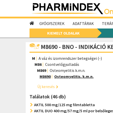
GYÓGYSZEREK
ADATTÁRAK
TERÁP
KIEMELT OLDALAK
M8690 - BNO - INDIKÁCIÓ 
M
A váz és izomrendszer betegségei (-)
M86
Csontvelőgyulladás
M869
Osteomyelitis k.m.n.
M8690
Osteomyelitis, k.m.n.
Új keresés
Találatok (46 db)
AKTIL 500 mg/125 mg filmtabletta
AKTIL DUO 400 mg/57 mg/5 ml por belsőlege