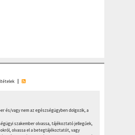
ltételek
er és/vagy nem az egészségügyben dolgozik, a
ségügyi szakember olvassa, tájékoztató jellegűek,
ról, olvassa el a betegtájékoztatót, vagy