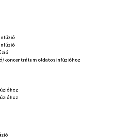
infúzió
infúzió
úzió
ió/koncentrátum oldatos infúzióhoz
fúzióhoz
fúzióhoz
úzió