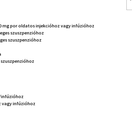
mg por oldatos injekcióhoz vagy infúzióhoz
leges szuszpenzióhoz
eges szuszpenzióhoz
a
s szuszpenzióhoz
/infúzióhoz
z vagy infúzióhoz