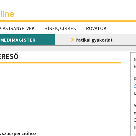
IÁS IRÁNYELVEK
HÍREK, CIKKEK
ROVATOK
MEDIMAGISTER
Patikai gyakorlat
KERESŐ
N
h
K
O
k
A
m
O
h
s szuszpenzióhoz
s