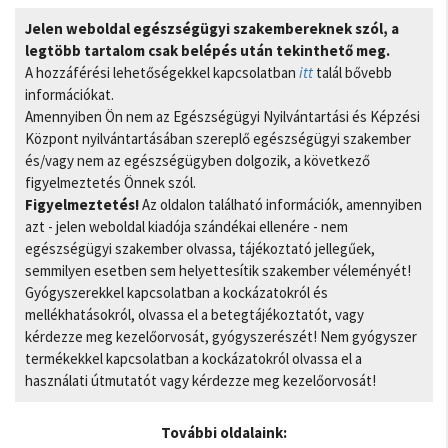
Jelen weboldal egészségügyi szakembereknek szól, a
legtöbb tartalom csak belépés után tekinthető meg.
A hozzáférési lehetőségekkel kapcsolatban
itt
talál bővebb
információkat.
Amennyiben Ön nem az Egészségügyi Nyilvántartási és Képzési
Központ nyilvántartásában szereplő egészségügyi szakember
és/vagy nem az egészségügyben dolgozik, a következő
figyelmeztetés Önnek szól.
Figyelmeztetés!
Az oldalon található információk, amennyiben
azt - jelen weboldal kiadója szándékai ellenére - nem
egészségügyi szakember olvassa, tájékoztató jellegűek,
semmilyen esetben sem helyettesítik szakember véleményét!
Gyógyszerekkel kapcsolatban a kockázatokról és
mellékhatásokról, olvassa el a betegtájékoztatót, vagy
kérdezze meg kezelőorvosát, gyógyszerészét! Nem gyógyszer
termékekkel kapcsolatban a kockázatokról olvassa el a
használati útmutatót vagy kérdezze meg kezelőorvosát!
További oldalaink: