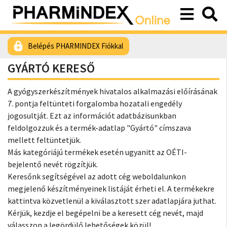
Belépés PHARMINDEX Fiókkal
GYÁRTÓ KERESŐ
A gyógyszerkészítmények hivatalos alkalmazási előírásának
7. pontja feltünteti forgalomba hozatali engedély
jogosultját. Ezt az információt adatbázisunkban
feldolgozzuk és a termék-adatlap "Gyártó" címszava
mellett feltüntetjük.
Más kategóriájú termékek esetén ugyanitt az OÉTI-
bejelentő nevét rögzítjük.
Keresőnk segítségével az adott cég weboldalunkon
megjelenő készítményeinek listáját érheti el. A termékekre
kattintva közvetlenül a kiválasztott szer adatlapjára juthat.
Kérjük, kezdje el begépelni be a keresett cég nevét, majd
válasszon a legördülő lehetőségek közül!