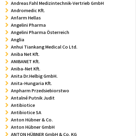
Andreas Fahl Medizintechnik-Vertrieb GmbH
Andromedic Kft.
Anfarm Hellas
Angelini Pharma
Angelini Pharma Österreich
Anglia
Anhui Tiankang Medical Co Ltd.
Aniba Net Kft.
ANIBANET Kft.
Aniba-Net Kft.
Anita Dr.Helbig GmbH.
Anita-Hungaria Kft.
Anpharm Przedsiebiorstwo
Antalné Putnik Judit
Antibiotice
Antibiotice SA
Anton Hübner & Co.
Anton Hübner GmbH
ANTON HÜBNER GmbH & Co. KG