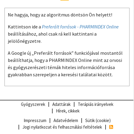
Ne hagyja, hogy az algoritmus döntsön Ön helyett!
Kattintson ide a
Preferált források - PHARMINDEX Online
beállításához, ahol csak rá kell kattintani a
jelölőnégyzetre.
A Google új „Preferált források” funkciójával mostantól
beállíthatja, hogy a PHARMINDEX Online mint az orvosi
és gyógyszerészeti témák hiteles információforrása
gyakrabban szerepeljen a keresési találatai között.
Gyógyszerek
Adattárak
Terápiás irányelvek
Hírek, cikkek
Impresszum
Adatvédelem
Sütik (cookie)
Jogi nyilatkozat és felhasználási feltételek