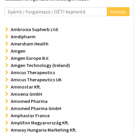
Keresés
Ambrosia Supherb Ltd.
Amdipharm
Amersham Health
Amgen
Amgen Europe B.V.
Amgen Technology (Ireland)
Amicus Therapeutics
Amicus Therapeutics UK
Aminostar Kft.
Amoena GmbH
Amomed Pharma
Amomed Pharma GmbH
Amphastar France
Amplifon Magyarország Kft.
Amway Hungaria Marketing Kft.