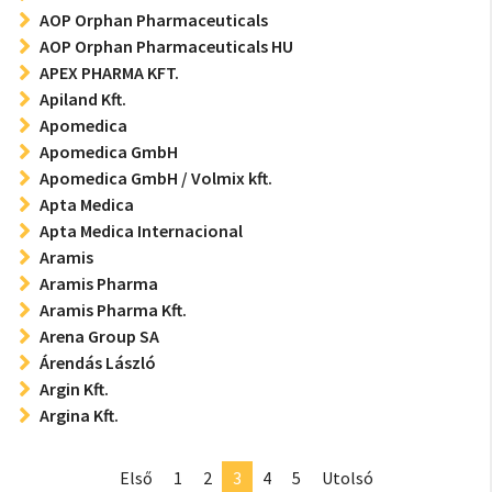
AOP Orphan Pharmaceuticals
AOP Orphan Pharmaceuticals HU
APEX PHARMA KFT.
Apiland Kft.
Apomedica
Apomedica GmbH
Apomedica GmbH / Volmix kft.
Apta Medica
Apta Medica Internacional
Aramis
Aramis Pharma
Aramis Pharma Kft.
Arena Group SA
Árendás László
Argin Kft.
Argina Kft.
Első
1
2
3
4
5
Utolsó