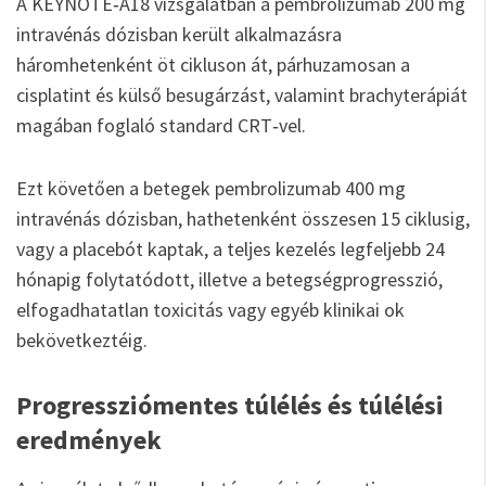
A KEYNOTE‑A18 vizsgálatban a pembrolizumab 200 mg
intravénás dózisban került alkalmazásra
háromhetenként öt cikluson át, párhuzamosan a
cisplatint és külső besugárzást, valamint brachyterápiát
magában foglaló standard CRT‑vel.
Ezt követően a betegek pembrolizumab 400 mg
intravénás dózisban, hathetenként összesen 15 ciklusig,
vagy a placebót kaptak, a teljes kezelés legfeljebb 24
hónapig folytatódott, illetve a betegségprogresszió,
elfogadhatatlan toxicitás vagy egyéb klinikai ok
bekövetkeztéig.
Progressziómentes túlélés és túlélési
eredmények