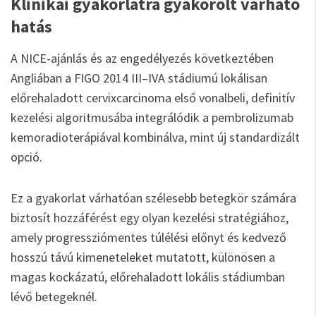
Klinikai gyakorlatra gyakorolt várható
hatás
A NICE-ajánlás és az engedélyezés következtében
Angliában a FIGO 2014 III–IVA stádiumú lokálisan
előrehaladott cervixcarcinoma első vonalbeli, definitív
kezelési algoritmusába integrálódik a pembrolizumab
kemoradioterápiával kombinálva, mint új standardizált
opció.
Ez a gyakorlat várhatóan szélesebb betegkör számára
biztosít hozzáférést egy olyan kezelési stratégiához,
amely progressziómentes túlélési előnyt és kedvező
hosszú távú kimeneteleket mutatott, különösen a
magas kockázatú, előrehaladott lokális stádiumban
lévő betegeknél.