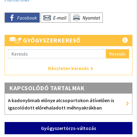
PharmaTimes
Facebook
E-mail
Nyomtat
GYÓGYSZERKERESŐ
Keresés
Részletes keresés
KAPCSOLÓDÓ TARTALMAK
A kadonylimab előnye alcsoportokon átívelően is
igazolódott előrehaladott méhnyakrákban
Gyógyszertörzs-változás