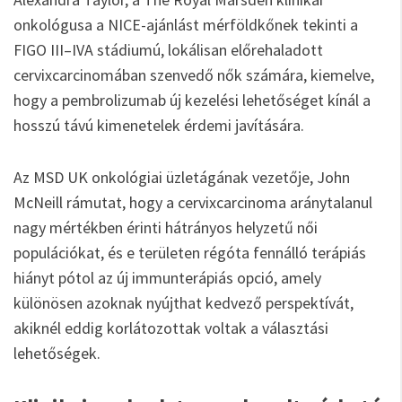
onkológusa a NICE-ajánlást mérföldkőnek tekinti a
FIGO III–IVA stádiumú, lokálisan előrehaladott
cervixcarcinomában szenvedő nők számára, kiemelve,
hogy a pembrolizumab új kezelési lehetőséget kínál a
hosszú távú kimenetelek érdemi javítására.
Az MSD UK onkológiai üzletágának vezetője, John
McNeill rámutat, hogy a cervixcarcinoma aránytalanul
nagy mértékben érinti hátrányos helyzetű női
populációkat, és e területen régóta fennálló terápiás
hiányt pótol az új immunterápiás opció, amely
különösen azoknak nyújthat kedvező perspektívát,
akiknél eddig korlátozottak voltak a választási
lehetőségek.