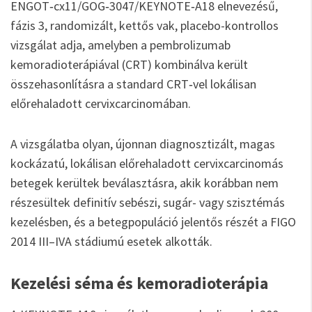
ENGOT‑cx11/GOG‑3047/KEYNOTE‑A18 elnevezésű,
fázis 3, randomizált, kettős vak, placebo-kontrollos
vizsgálat adja, amelyben a pembrolizumab
kemoradioterápiával (CRT) kombinálva került
összehasonlításra a standard CRT‑vel lokálisan
előrehaladott cervixcarcinomában.
A vizsgálatba olyan, újonnan diagnosztizált, magas
kockázatú, lokálisan előrehaladott cervixcarcinomás
betegek kerültek beválasztásra, akik korábban nem
részesültek definitív sebészi, sugár- vagy szisztémás
kezelésben, és a betegpopuláció jelentős részét a FIGO
2014 III–IVA stádiumú esetek alkották.
Kezelési séma és kemoradioterápia