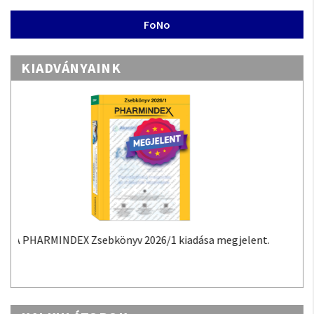
FoNo
KIADVÁNYAINK
A PHARMINDEX Mobil alkalmazás a PHARMINDEX
adatokon alapuló gyógyszer-információs tudástár
Androidra és iOS-re.