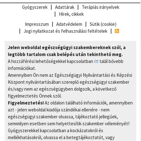
Gyógyszerek
Adattárak
Terápiás irányelvek
Hírek, cikkek
Impresszum
Adatvédelem
Sütik (cookie)
Jogi nyilatkozat és felhasználási feltételek
Jelen weboldal egészségügyi szakembereknek szól, a
legtöbb tartalom csak belépés után tekinthető meg.
A hozzáférési lehetőségekkel kapcsolatban
itt
talál bővebb
információkat.
Amennyiben Ön nem az Egészségügyi Nyilvántartási és Képzési
Központ nyilvántartásában szereplő egészségügyi szakember
és/vagy nem az egészségügyben dolgozik, a következő
figyelmeztetés Önnek szól.
Figyelmeztetés!
Az oldalon található információk, amennyiben
azt - jelen weboldal kiadója szándékai ellenére - nem
egészségügyi szakember olvassa, tájékoztató jellegűek,
semmilyen esetben sem helyettesítik szakember véleményét!
Gyógyszerekkel kapcsolatban a kockázatokról és
mellékhatásokról, olvassa el a betegtájékoztatót, vagy