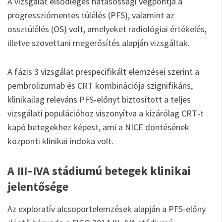
A vizsgálat elsődleges hatásossági végpontja a
progressziómentes túlélés (PFS), valamint az
össztúlélés (OS) volt, amelyeket radiológiai értékelés,
illetve szövettani megerősítés alapján vizsgáltak.
A fázis 3 vizsgálat prespecifikált elemzései szerint a
pembrolizumab és CRT kombinációja szignifikáns,
klinikailag releváns PFS‑előnyt biztosított a teljes
vizsgálati populációhoz viszonyítva a kizárólag CRT‑t
kapó betegekhez képest, ami a NICE döntésének
központi klinikai indoka volt.
A III–IVA stádiumú betegek klinikai
jelentősége
Az exploratív alcsoportelemzések alapján a PFS‑előny