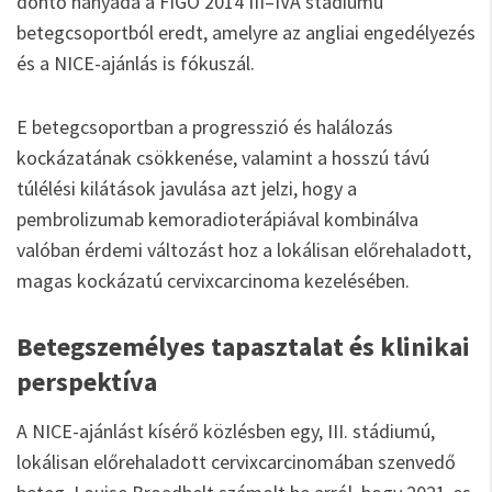
döntő hányada a FIGO 2014 III–IVA stádiumú
betegcsoportból eredt, amelyre az angliai engedélyezés
és a NICE-ajánlás is fókuszál.
E betegcsoportban a progresszió és halálozás
kockázatának csökkenése, valamint a hosszú távú
túlélési kilátások javulása azt jelzi, hogy a
pembrolizumab kemoradioterápiával kombinálva
valóban érdemi változást hoz a lokálisan előrehaladott,
magas kockázatú cervixcarcinoma kezelésében.
Betegszemélyes tapasztalat és klinikai
perspektíva
A NICE-ajánlást kísérő közlésben egy, III. stádiumú,
lokálisan előrehaladott cervixcarcinomában szenvedő