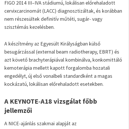
FIGO 2014 III–IVA stádiumú, lokálisan előrehaladott
cervixcarcinomát (LACC) diagnosztizáltak, és korábban
nem részesültek definitív műtéti, sugár- vagy
szisztémás kezelésben.
A készítmény az Egyesült Királyságban külső
besugárzással (external beam radiotherapy, EBRT) és
azt követő brachyterápiával kombinálva, konkomittáló
kemoterápia mellett kapott forgalomba hozatali
engedélyt, új első vonalbeli standardként a magas
kockázatú, lokálisan előrehaladott esetekben.
A KEYNOTE‑A18 vizsgálat főbb
jellemzői
A NICE-ajánlás szakmai alapját az