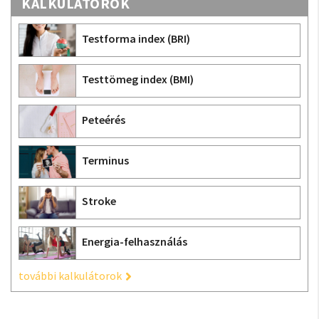
KALKULÁTOROK
Testforma index (BRI)
Testtömeg index (BMI)
Peteérés
Terminus
Stroke
Energia-felhasználás
további kalkulátorok