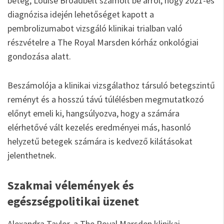
beteg, Louise Broadbelt számolt be arról, hogy 2021-es
diagnózisa idején lehetőséget kapott a
pembrolizumabot vizsgáló klinikai trialban való
részvételre a The Royal Marsden kórház onkológiai
gondozása alatt.
Beszámolója a klinikai vizsgálathoz társuló betegszintű
reményt és a hosszú távú túlélésben megmutatkozó
előnyt emeli ki, hangsúlyozva, hogy a számára
elérhetővé vált kezelés eredményei más, hasonló
helyzetű betegek számára is kedvező kilátásokat
jelenthetnek.
Szakmai vélemények és
egészségpolitikai üzenet
Alexandra Taylor, a The Royal Marsden klinikai