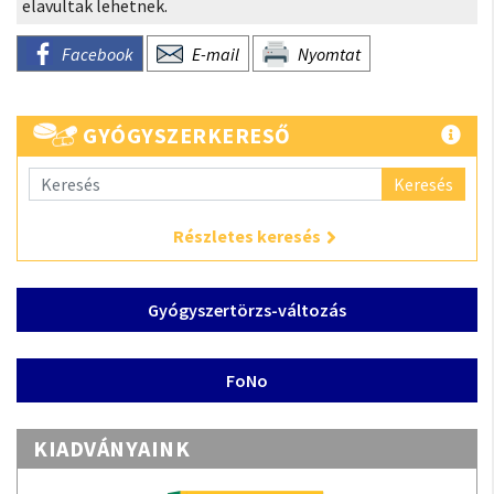
elavultak lehetnek.
Facebook
E-mail
Nyomtat
GYÓGYSZERKERESŐ
Keresés
Részletes keresés
Gyógyszertörzs-változás
FoNo
KIADVÁNYAINK