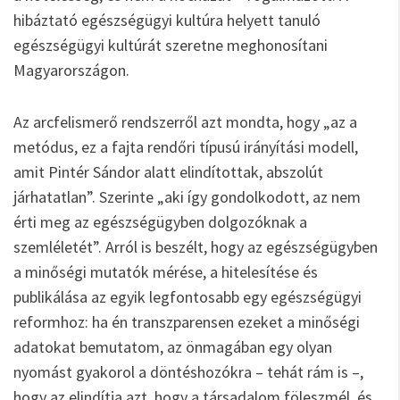
hibáztató egészségügyi kultúra helyett tanuló
egészségügyi kultúrát szeretne meghonosítani
Magyarországon.
Az arcfelismerő rendszerről azt mondta, hogy „az a
metódus, ez a fajta rendőri típusú irányítási modell,
amit Pintér Sándor alatt elindítottak, abszolút
járhatatlan”. Szerinte „aki így gondolkodott, az nem
érti meg az egészségügyben dolgozóknak a
szemléletét”. Arról is beszélt, hogy az egészségügyben
a minőségi mutatók mérése, a hitelesítése és
publikálása az egyik legfontosabb egy egészségügyi
reformhoz: ha én transzparensen ezeket a minőségi
adatokat bemutatom, az önmagában egy olyan
nyomást gyakorol a döntéshozókra – tehát rám is –,
hogy az elindítja azt, hogy a társadalom föleszmél, és