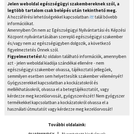
Jelen weboldal egészségügyi szakembereknek szól, a
legtöbb tartalom csak belépés után tekinthető meg.
A hozzáférési lehetőségekkel kapcsolatban
itt
talál bővebb
információkat.
Amennyiben Ön nem az Egészségügyi Nyilvántartási és Képzési
Központ nyilvántartásában szereplő egészségügyi szakember
és/vagy nem az egészségügyben dolgozik, a következő
figyelmeztetés Önnek szól.
Figyelmeztetés!
Az oldalon található információk, amennyiben
azt - jelen weboldal kiadója szándékai ellenére - nem
egészségügyi szakember olvassa, tájékoztató jellegűek,
semmilyen esetben sem helyettesítik szakember véleményét!
Gyógyszerekkel kapcsolatban a kockázatokról és
mellékhatásokról, olvassa el a betegtájékoztatót, vagy
kérdezze meg kezelőorvosát, gyógyszerészét! Nem gyógyszer
termékekkel kapcsolatban a kockázatokról olvassa el a
használati útmutatót vagy kérdezze meg kezelőorvosát!
További oldalaink: