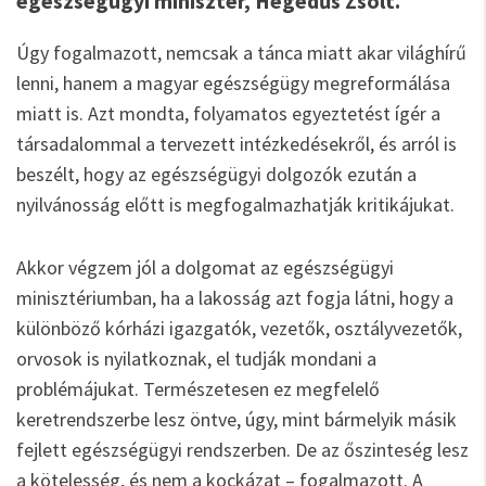
egészségügyi miniszter, Hegedűs Zsolt.
Úgy fogalmazott, nemcsak a tánca miatt akar világhírű
lenni, hanem a magyar egészségügy megreformálása
miatt is. Azt mondta, folyamatos egyeztetést ígér a
társadalommal a tervezett intézkedésekről, és arról is
beszélt, hogy az egészségügyi dolgozók ezután a
nyilvánosság előtt is megfogalmazhatják kritikájukat.
Akkor végzem jól a dolgomat az egészségügyi
minisztériumban, ha a lakosság azt fogja látni, hogy a
különböző kórházi igazgatók, vezetők, osztályvezetők,
orvosok is nyilatkoznak, el tudják mondani a
problémájukat. Természetesen ez megfelelő
keretrendszerbe lesz öntve, úgy, mint bármelyik másik
fejlett egészségügyi rendszerben. De az őszinteség lesz
a kötelesség, és nem a kockázat – fogalmazott. A