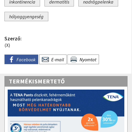
inkontinencia
dermatitis
nadrágpelenka
hólyaggyengeség
Szerző:
(X)
Facebook
E-mail
Nyomtat
TERMÉKISMERTETŐ