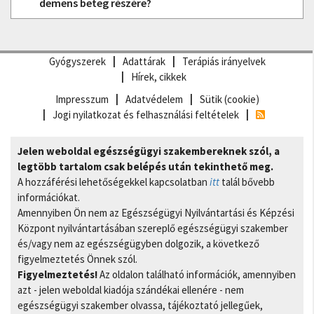
demens beteg részére?
Gyógyszerek
Adattárak
Terápiás irányelvek
Hírek, cikkek
Impresszum
Adatvédelem
Sütik (cookie)
Jogi nyilatkozat és felhasználási feltételek
Jelen weboldal egészségügyi szakembereknek szól, a
legtöbb tartalom csak belépés után tekinthető meg.
A hozzáférési lehetőségekkel kapcsolatban
itt
talál bővebb
információkat.
Amennyiben Ön nem az Egészségügyi Nyilvántartási és Képzési
Központ nyilvántartásában szereplő egészségügyi szakember
és/vagy nem az egészségügyben dolgozik, a következő
figyelmeztetés Önnek szól.
Figyelmeztetés!
Az oldalon található információk, amennyiben
azt - jelen weboldal kiadója szándékai ellenére - nem
egészségügyi szakember olvassa, tájékoztató jellegűek,