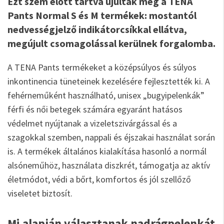
Ezt szem előtt tartva újultak meg a TENA
Pants Normal S és M termékek: mostantól
nedvességjelző indikátorcsíkkal ellátva,
megújult csomagolással kerülnek forgalomba.
A TENA Pants termékeket a középsúlyos és súlyos
inkontinencia tüneteinek kezelésére fejlesztették ki. A
fehérneműként használható, unisex „bugyipelenkák”
férfi és női betegek számára egyaránt hatásos
védelmet nyújtanak a vizeletszivárgással és a
szagokkal szemben, nappali és éjszakai használat során
is. A termékek általános kialakítása hasonló a normál
alsóneműhöz, használata diszkrét, támogatja az aktív
életmódot, védi a bőrt, komfortos és jól szellőző
viseletet biztosít.
Mi alapján választanak nadrágpelenkát