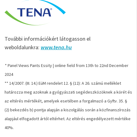
További információkért látogasson el
weboldalunkra:
www.tena.hu
* Panel Views Pants Essity | online field from 13th to 22nd December
2024
** 14/2007. (III. 14.) EüM rendelet 12. § (12): A 26. számú melléklet
határozza meg azoknak a gyógyászati segédeszközöknek a körét és
az eltérés mértékét, amelyek esetében a forgalmazó a Gyftv. 35. §
(2) bekezdés b) pontja alapján a kiszolgálás során a közfinanszírozás
alapjául elfogadott ártól eltérhet. Az eltérés engedélyezett mértéke
40%.