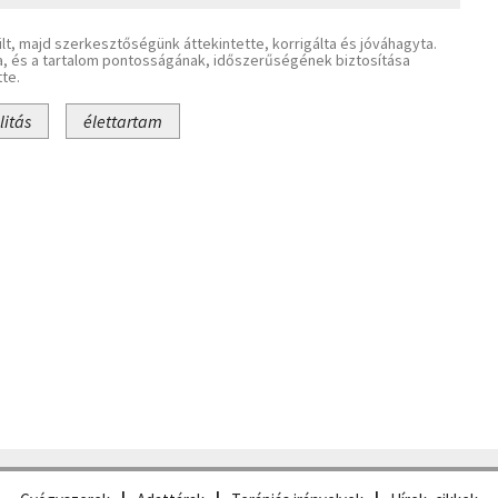
lt, majd szerkesztőségünk áttekintette, korrigálta és jóváhagyta.
a, és a tartalom pontosságának, időszerűségének biztosítása
te.
litás
élettartam