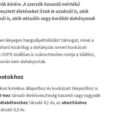
ók körére. A szerzők hasonló mértékű
sztett életéveket írtak le azoknál is, akik
ál is, akik aktuális vagy korábbi dohányosok
en lényeges hangsúlyeltolódást támogat, mivel a
ható kizárólag a dohányzás ismert kockázati
a COPD önállóan is számottevően rontja a túlélést,
k során nem dohányoztak.
apotokhoz
akori krónikus állapothoz és kockázati tényezőhöz is
D-hez
társuló életévveszteség hasonló vagy nagyobb
diabéteszhez
társuló 4,1 év, az
obezitáshoz
ársuló 5,5 év.