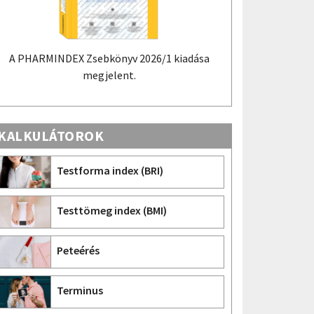
DEX Zsebkönyv 2026/1 kiadása
A PHARMINDEX Mobil alk
megjelent.
PHARMINDEX adatokon alapu
információs tudástár Android
KALKULÁTOROK
Testforma index (BRI)
Testtömeg index (BMI)
Peteérés
Terminus