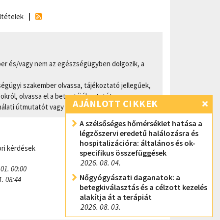
ltételek
er és/vagy nem az egészségügyben dolgozik, a
ségügyi szakember olvassa, tájékoztató jellegűek,
ról, olvassa el a betegtájékoztatót, vagy
AJÁNLOTT CIKKEK
nálati útmutatót vagy kérdezze meg kezelőorvosát!
A szélsőséges hőmérséklet hatása a
légzőszervi eredetű halálozásra és
hospitalizációra: általános és ok-
ri kérdések
specifikus összefüggések
2026. 08. 04.
 01. 00:00
Nőgyógyászati daganatok: a
1. 08:44
betegkiválasztás és a célzott kezelés
alakítja át a terápiát
2026. 08. 03.