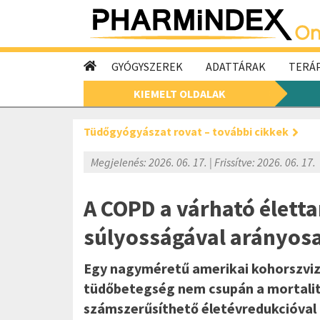
GYÓGYSZEREK
ADATTÁRAK
TERÁP
KIEMELT OLDALAK
Tüdőgyógyászat rovat – további cikkek
Megjelenés: 2026. 06. 17. | Frissítve: 2026. 06. 17.
A COPD a várható életta
súlyosságával arányosa
Egy nagyméretű amerikai kohorszvizs
tüdőbetegség nem csupán a mortalitá
számszerűsíthető életévredukcióval i