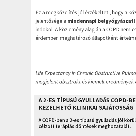
Ez a megközelítés jól érzékelteti, hogy a k
jelentősége a
mindennapi belgyógyászati 
indokol. A közlemény alapján a COPD nem c
érdemben meghatározó állapotként értelm
Life Expectancy in Chronic Obstructive Pulmo
megjelent absztrakt és kiemelt eredmények 
A 2-ES TÍPUSÚ GYULLADÁS COPD-B
KEZELHETŐ KLINIKAI SAJÁTOSSÁG
A COPD-ben a 2-es típusú gyulladás jól körül
célzott terápiás döntések meghozatalát.