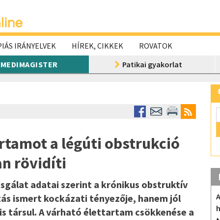
IÁS IRÁNYELVEK
HÍREK, CIKKEK
ROVATOK
MEDIMAGISTER
Patikai gyakorlat
rtamot a légúti obstrukció
n rövidíti
gálat adatai szerint a krónikus obstruktív
A
s ismert kockázati tényezője, hanem jól
h
s társul. A várható élettartam csökkenése a