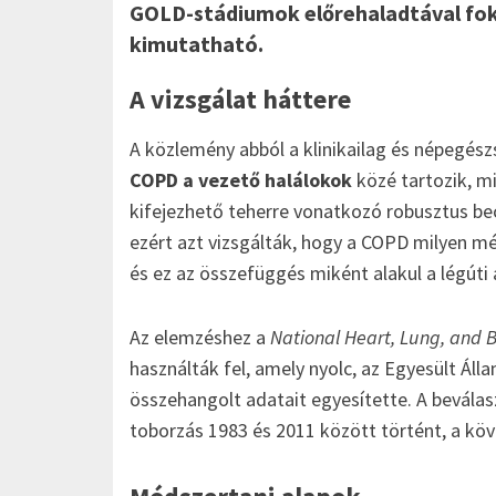
GOLD-stádiumok előrehaladtával foko
kimutatható.
A vizsgálat háttere
A közlemény abból a klinikailag és népegészs
COPD a vezető halálokok
közé tartozik, m
kifejezhető teherre vonatkozó robusztus bec
ezért azt vizsgálták, hogy a COPD milyen m
és ez az összefüggés miként alakul a légúti
Az elemzéshez a
National Heart, Lung, and B
használták fel, amely nyolc, az Egyesült Áll
összehangolt adatait egyesítette. A beválas
toborzás 1983 és 2011 között történt, a köv