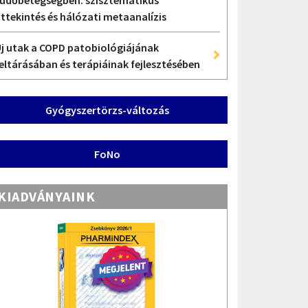
üdőbetegségben: szisztematikus
ttekintés és hálózati metaanalízis
j utak a COPD patobiológiájának
eltárásában és terápiáinak fejlesztésében
Gyógyszertörzs-változás
FoNo
KIADVÁNYAINK