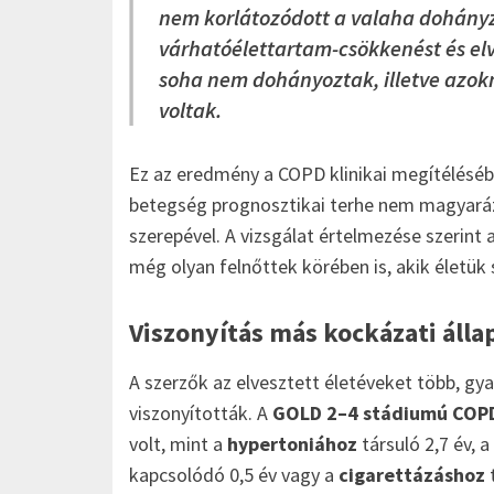
nem korlátozódott a valaha dohányz
várhatóélettartam-csökkenést és elve
soha nem dohányoztak, illetve azokn
voltak.
Ez az eredmény a COPD klinikai megítéléséb
betegség prognosztikai terhe nem magyaráz
szerepével. A vizsgálat értelmezése szerint 
még olyan felnőttek körében is, akik életü
Viszonyítás más kockázati áll
A szerzők az elvesztett életéveket több, gy
viszonyították. A
GOLD 2–4 stádiumú COP
volt, mint a
hypertoniához
társuló 2,7 év, a
kapcsolódó 0,5 év vagy a
cigarettázáshoz
t