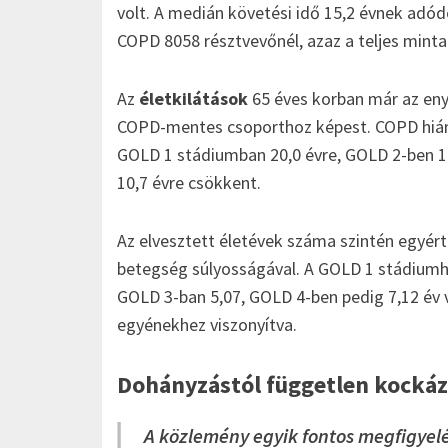
volt. A medián követési idő 15,2 évnek adódo
COPD 8058 résztvevőnél, azaz a teljes minta
Az
életkilátások
65 éves korban már az eny
COPD-mentes csoporthoz képest. COPD hiányá
GOLD 1 stádiumban 20,0 évre, GOLD 2-ben 16
10,7 évre csökkent.
Az elvesztett életévek száma szintén egyér
betegség súlyosságával. A GOLD 1 stádiumhoz
GOLD 3-ban 5,07, GOLD 4-ben pedig 7,12 év vo
egyénekhez viszonyítva.
Dohányzástól független kockáz
A közlemény egyik fontos megfigyelé