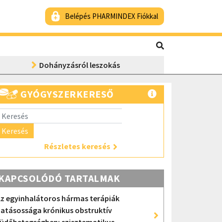
Belépés PHARMINDEX Fiókkal
Dohányzásról leszokás
GYÓGYSZERKERESŐ
Keresés
Részletes keresés
KAPCSOLÓDÓ TARTALMAK
z egyinhalátoros hármas terápiák
atásossága krónikus obstruktív