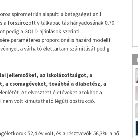
os spirometrián alapult: a betegséget az 1
s a forszírozott vitálkapacitás hányadosának 0,70
A PHARMIN
ágot pedig a GOLD-ajánlások szerinti
lésére paraméteres proporcionális hazárd modellt
vénnyel, a várható élettartam számítását pedig
ai jellemzőket, az iskolázottságot, a
t, a csomagéveket, továbbá a diabetész, a
elenlétét. Az elvesztett életéveket azokhoz a
l nem volt kimutatható légúti obstrukció.
lagéletkoruk 52,4 év volt, és a résztvevők 56,3%-a nő