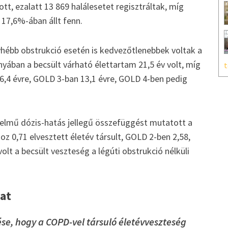
tt, ezalatt 13 869 halálesetet regisztráltak, míg
 17,6%-ában állt fenn.
hébb obstrukció esetén is kedvezőtlenebbek voltak a
ban a becsült várható élettartam 21,5 év volt, míg
t
,4 évre, GOLD 3-ban 13,1 évre, GOLD 4-ben pedig
telmű dózis-hatás jellegű összefüggést mutatott a
 0,71 elvesztett életév társult, GOLD 2-ben 2,58,
lt a becsült veszteség a légúti obstrukció nélküli
at
se, hogy a COPD-vel társuló életévveszteség