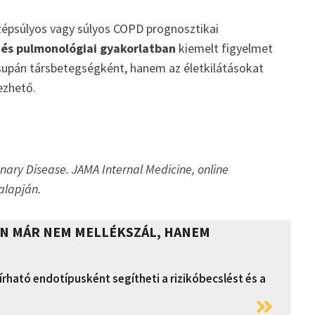
özépsúlyos vagy súlyos COPD prognosztikai
és pulmonológiai gyakorlatban
kiemelt figyelmet
supán társbetegségként, hanem az életkilátásokat
ezhető.
nary Disease. JAMA Internal Medicine, online
alapján.
EN MÁR NEM MELLÉKSZÁL, HANEM
írható endotípusként segítheti a rizikóbecslést és a