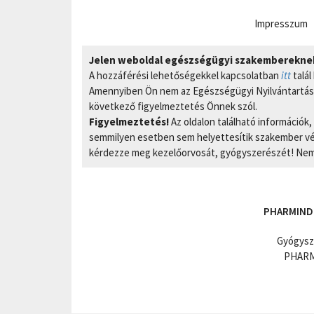
Impresszum
Jelen weboldal egészségügyi szakembereknek 
A hozzáférési lehetőségekkel kapcsolatban
itt
talál
Amennyiben Ön nem az Egészségügyi Nyilvántartási
következő figyelmeztetés Önnek szól.
Figyelmeztetés!
Az oldalon található információk
semmilyen esetben sem helyettesítik szakember vél
kérdezze meg kezelőorvosát, gyógyszerészét! Nem 
PHARMIND
Gyógysz
PHARMI