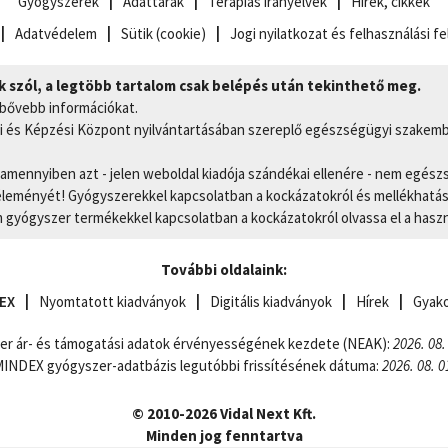
Gyógyszerek
Adattárak
Terápiás irányelvek
Hírek, cikkek
Adatvédelem
Sütik (cookie)
Jogi nyilatkozat és felhasználási fe
szól, a legtöbb tartalom csak belépés után tekinthető meg.
 bővebb információkat.
 és Képzési Központ nyilvántartásában szereplő egészségügyi szakemb
, amennyiben azt - jelen weboldal kiadója szándékai ellenére - nem egész
eményét! Gyógyszerekkel kapcsolatban a kockázatokról és mellékhatások
gyógyszer termékekkel kapcsolatban a kockázatokról olvassa el a hasz
További oldalaink:
EX
Nyomtatott kiadványok
Digitális kiadványok
Hírek
Gyako
er ár- és támogatási adatok érvényességének kezdete (NEAK):
2026. 08.
NDEX gyógyszer-adatbázis legutóbbi frissítésének dátuma:
2026. 08. 0
© 2010-2026 Vidal Next Kft.
Minden jog fenntartva