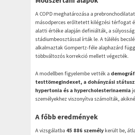
Módszertani alapok
A COPD meghatározása a prebronchodilatator
másodperces erőltetett kilégzési térfogat é
alatti értéke alapján definiálták, a súlyoss
stádiumbeosztással írták le. A túlélés becs
alkalmaztak Gompertz-féle alaphazárd függ
többváltozós korrekció mellett végezték.
A modellben figyelembe vették a
demográfi
testtömegindexet, a dohányzási státusz
hypertonia és a hypercholesterinaemia
j
személyekhez viszonyítva számolták, akikné
A főbb eredmények
A vizsgálatba
45 886 személy
került be, át