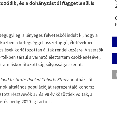
t
zódik, és a dohányzástól függetlenül is
á
Ú
f
égügyileg is lényeges felvetésből indult ki, hogy a
iközben a betegséggel összefüggő, életévekben
slések korlátozottan álltak rendelkezésre. A szerzők
értékben társul a várható élettartam csökkenésével,
 áramláskorlátozottság súlyossága szerint.
lood Institute Pooled Cohorts Study
adatbázisát
amok általános populációját reprezentáló kohorsz
ztott résztvevők 17 és 98 év közöttiek voltak, a
etés pedig 2020-ig tartott.