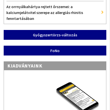
Az orrnyálkahártya rejtett őrszemei: a
kalciumjelátvitel szerepe az allergiás rhinitis
fenntartásában
Gyógyszertörzs-változás
FoNo
KIADVÁNYAINK