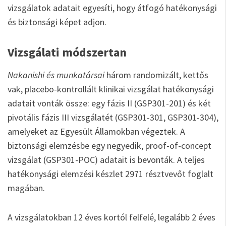
vizsgálatok adatait egyesíti, hogy átfogó hatékonysági
és biztonsági képet adjon.
Vizsgálati módszertan
Nakanishi és munkatársai
három randomizált, kettős
vak, placebo-kontrollált klinikai vizsgálat hatékonysági
adatait vonták össze: egy fázis II (GSP301-201) és két
pivotális fázis III vizsgálatét (GSP301-301, GSP301-304),
amelyeket az Egyesült Államokban végeztek. A
biztonsági elemzésbe egy negyedik, proof-of-concept
vizsgálat (GSP301-POC) adatait is bevonták. A teljes
hatékonysági elemzési készlet 2971 résztvevőt foglalt
magában.
A vizsgálatokban 12 éves kortól felfelé, legalább 2 éves