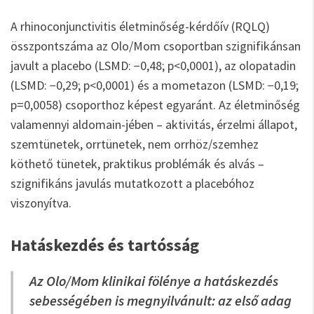
A rhinoconjunctivitis életminőség-kérdőív (RQLQ)
összpontszáma az Olo/Mom csoportban szignifikánsan
javult a placebo (LSMD: −0,48; p<0,0001), az olopatadin
(LSMD: −0,29; p<0,0001) és a mometazon (LSMD: −0,19;
p=0,0058) csoporthoz képest egyaránt. Az életminőség
valamennyi aldomain-jében – aktivitás, érzelmi állapot,
szemtünetek, orrtünetek, nem orrhöz/szemhez
köthető tünetek, praktikus problémák és alvás –
szignifikáns javulás mutatkozott a placebóhoz
viszonyítva.
Hatáskezdés és tartósság
Az Olo/Mom klinikai fölénye a hatáskezdés
sebességében is megnyilvánult: az első adag