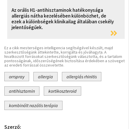
Az orális H1-antihisztaminok hatékonysága
allergiás nátha kezelésében különbözhet, de
ezek a különbségek klinikailag általában csekély
jelentőségűek.
Ez a cikk mesterséges intelligencia segítségével készült, majd
szerkesztőségünk áttekintette, korrigálta és jóváhagyta. A
hivatkozott forrásokat szerkesztőségünk választotta, és a tartalom
pontosságának, időszerűségének biztosítása érdekében a szöveget
az eredeti forrással összevetette.
orrspray
allergia
allergiás rhinitis
antihisztamin
kortikoszteroid
kombinált nazális terápia
Szerző: