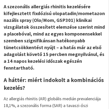
A szezonális allergiás rhinitis kezelésére
kifejlesztett fixdózisú olopatadin/mometazon
nazális spray (Olo/Mom, GSP301) klinikai
vizsgálatok összesített elemzése szerint mind
a placebóval, mind az egyes komponensekkel
szemben szignifikánsan hatékonyabb
tünetcsökkentést nyújt – a hatás már az első
adagolást követő 15 percben megnyilvánul, és
a 14 napos kezelési időszak egészén
fenntartható.
A háttér: miért indokolt a kombinációs
kezelés?
Az allergiás rhinitis (AR) globális medián prevalenciája
18,1%, a szezonális forma (SAR) a tavaszi-őszi