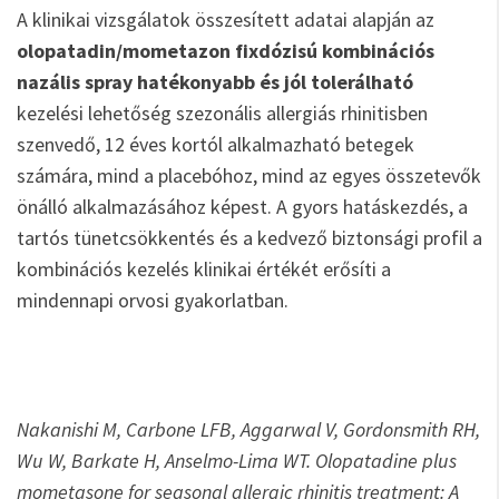
A klinikai vizsgálatok összesített adatai alapján az
olopatadin/mometazon fixdózisú kombinációs
nazális spray hatékonyabb és jól tolerálható
kezelési lehetőség szezonális allergiás rhinitisben
szenvedő, 12 éves kortól alkalmazható betegek
számára, mind a placebóhoz, mind az egyes összetevők
önálló alkalmazásához képest. A gyors hatáskezdés, a
tartós tünetcsökkentés és a kedvező biztonsági profil a
kombinációs kezelés klinikai értékét erősíti a
mindennapi orvosi gyakorlatban.
Nakanishi M, Carbone LFB, Aggarwal V, Gordonsmith RH,
Wu W, Barkate H, Anselmo-Lima WT. Olopatadine plus
mometasone for seasonal allergic rhinitis treatment: A