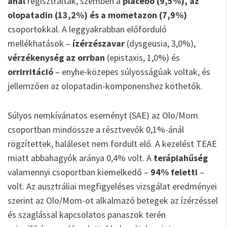
ánál
regisztrálták, szemben a
placebo (9,5%), az
olopatadin (13,2%) és a mometazon (7,9%)
csoportokkal. A leggyakrabban előforduló
mellékhatások –
ízérzészavar
(dysgeusia, 3,0%),
vérzékenység az orrban
(epistaxis, 1,0%) és
orrirritáció
– enyhe-közepes súlyosságúak voltak, és
jellemzően az olopatadin-komponenshez köthetők.
Súlyos nemkívánatos eseményt (SAE) az Olo/Mom
csoportban mindössze a résztvevők 0,1%-ánál
rögzítettek, haláleset nem fordult elő. A kezelést TEAE
miatt abbahagyók aránya 0,4% volt. A
terápiahűség
valamennyi csoportban kiemelkedő –
94% feletti
–
volt. Az ausztráliai megfigyeléses vizsgálat eredményei
szerint az Olo/Mom-ot alkalmazó betegek az ízérzéssel
és szaglással kapcsolatos panaszok terén