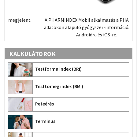
A PHARMINDEX Mobil alkalmazás a PHARMINDEX
adatokon alapuló gyógyszer-információs tudástár
Androidra és iOS-re.
KALKULÁTOROK
Testforma index (BRI)
Testtömeg index (BMI)
Peteérés
Terminus