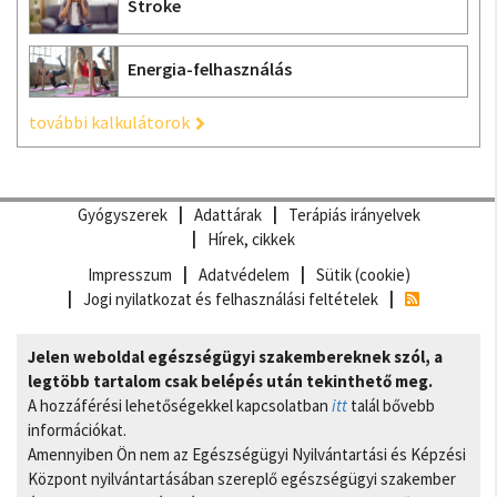
Stroke
Energia-felhasználás
további kalkulátorok
Gyógyszerek
Adattárak
Terápiás irányelvek
Hírek, cikkek
Impresszum
Adatvédelem
Sütik (cookie)
Jogi nyilatkozat és felhasználási feltételek
Jelen weboldal egészségügyi szakembereknek szól, a
legtöbb tartalom csak belépés után tekinthető meg.
A hozzáférési lehetőségekkel kapcsolatban
itt
talál bővebb
információkat.
Amennyiben Ön nem az Egészségügyi Nyilvántartási és Képzési
Központ nyilvántartásában szereplő egészségügyi szakember