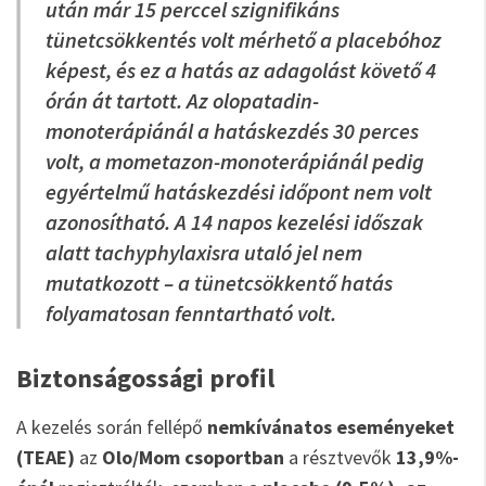
után már 15 perccel szignifikáns
tünetcsökkentés volt mérhető a placebóhoz
képest, és ez a hatás az adagolást követő 4
órán át tartott. Az olopatadin-
monoterápiánál a hatáskezdés 30 perces
volt, a mometazon-monoterápiánál pedig
egyértelmű hatáskezdési időpont nem volt
azonosítható. A 14 napos kezelési időszak
alatt tachyphylaxisra utaló jel nem
mutatkozott – a tünetcsökkentő hatás
folyamatosan fenntartható volt.
Biztonságossági profil
A kezelés során fellépő
nemkívánatos eseményeket
(TEAE)
az
Olo/Mom csoportban
a résztvevők
13,9%-