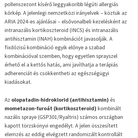
pollenszezont kísérő leggyakoribb légúti allergiás
kórkép. A jelenlegi nemzetközi irányelvek – köztük az
ARIA 2024-es ajánlásai – elsővonalbeli kezelésként az
intranazális kortikoszteroid (INCS) és intranazális
antihisztamin (INAH) kombinációt javasolják. A
fixdózisú kombináció egyik előnye a szabad
kombinációval szemben, hogy egyetlen sprayszel
érhető el a kettős hatás, ami javíthatja a terápiás
adherenciát és csökkentheti az egészségügyi
kiadásokat.
Az
olopatadin-hidroklorid (antihisztamin)
és
mometazon-furoát (kortikoszteroid)
kombinált
nazális spraye (GSP301/Ryaltris) számos országban
kapott törzskönyvi engedélyt. A jelen összesített
elemzés az eddig elvégzett randomizált kontrollált