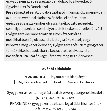
és/vagy nem az egészségügyben dolgozik, a következő
figyelmeztetés Önnek szól.
Figyelmeztetés!
Az oldalon található információk, amennyiben
azt - jelen weboldal kiadója szándékai ellenére - nem
egészségügyi szakember olvassa, tájékoztató jellegűek,
semmilyen esetben sem helyettesítik szakember véleményét!
Gyógyszerekkel kapcsolatban a kockázatokról és
mellékhatásokról, olvassa el a betegtájékoztatót, vagy
kérdezze meg kezelőorvosát, gyógyszerészét! Nem gyógyszer
termékekkel kapcsolatban a kockázatokról olvassa el a
használati útmutatót vagy kérdezze meg kezelőorvosát!
További oldalaink:
PHARMINDEX
Nyomtatott kiadványok
Digitális kiadványok
Hírek
Gyakori kérdések
Gyógyszer ár- és támogatási adatok érvényességének kezdete
(NEAK):
2026. 08. 01. 00:00
PHARMINDEX gyógyszer-adatbázis legutóbbi frissítésének
dátuma:
2026. 08. 01. 08:44