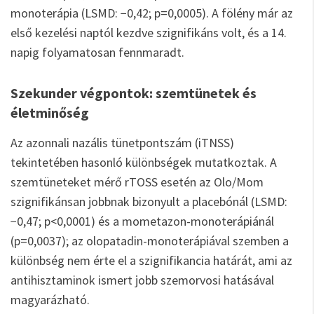
monoterápia (LSMD: −0,42; p=0,0005). A fölény már az
első kezelési naptól kezdve szignifikáns volt, és a 14.
napig folyamatosan fennmaradt.
Szekunder végpontok: szemtünetek és
életminőség
Az azonnali nazális tünetpontszám (iTNSS)
tekintetében hasonló különbségek mutatkoztak. A
szemtüneteket mérő rTOSS esetén az Olo/Mom
szignifikánsan jobbnak bizonyult a placebónál (LSMD:
−0,47; p<0,0001) és a mometazon-monoterápiánál
(p=0,0037); az olopatadin-monoterápiával szemben a
különbség nem érte el a szignifikancia határát, ami az
antihisztaminok ismert jobb szemorvosi hatásával
magyarázható.