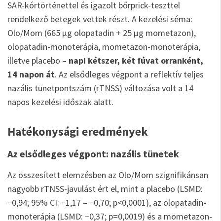
SAR-kórtörténettel és igazolt bőrprick-teszttel
rendelkező betegek vettek részt. A kezelési séma:
Olo/Mom (665 µg olopatadin + 25 µg mometazon),
olopatadin-monoterápia, mometazon-monoterápia,
illetve placebo –
napi kétszer, két fúvat orranként,
14 napon át
. Az elsődleges végpont a reflektív teljes
nazális tünetpontszám (rTNSS) változása volt a 14
napos kezelési időszak alatt.
Hatékonysági eredmények
Az elsődleges végpont: nazális tünetek
Az összesített elemzésben az Olo/Mom szignifikánsan
nagyobb rTNSS-javulást ért el, mint a placebo (LSMD:
−0,94; 95% CI: −1,17 – −0,70; p<0,0001), az olopatadin-
monoterápia (LSMD: −0,37; p=0,0019) és a mometazon-