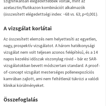
szignifikánsan elégedettebbek voltak, mint az
azelasztin/flutikazon kombinációt alkalmazók
(összesített elégedettségi index: ~68 vs. 63; p<0,001).
A vizsgálat korlátai
Az összesített elemzés nem helyettesíti az egyetlen,
nagy, prospektív vizsgálatot. A három hatékonysági
vizsgálat nem volt teljesen azonos felépítésű, és a 14
napos kezelési időszak viszonylag rövid – bár ez SAR-
vizsgálatokban bevett módszertani standard. A proof-
of-concept vizsgálat mesterséges pollenexpozíciós
kamrában zajlott, ami nem feltétlenül tükrözi a valódi
klinikai körülményeket.
Összefoglalás