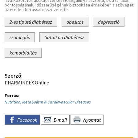
hivatkozott forrásokat szerkesztőségünk választotta, és a tartalom
pontosságának, időszerűségének biztosítása érdekében a szöveget
az eredeti forrással összevetette.
2-es típusú diabétesz
obesitas
depresszió
szorongás
fiatalkori diabétesz
komorbiditás
Szerző:
PHARMINDEX Online
Forrás:
Nutrition, Metabolism & Cardiovascular Diseases
Facebook
E-mail
Nyomtat