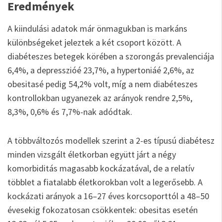
Eredmények
A kiindulási adatok már önmagukban is markáns
különbségeket jeleztek a két csoport között. A
diabéteszes betegek körében a szorongás prevalenciája
6,4%, a depresszióé 23,7%, a hypertoniáé 2,6%, az
obesitasé pedig 54,2% volt, míg a nem diabéteszes
kontrollokban ugyanezek az arányok rendre 2,5%,
8,3%, 0,6% és 7,7%-nak adódtak.
A többváltozós modellek szerint a 2-es típusú diabétesz
minden vizsgált életkorban együtt járt a négy
komorbiditás magasabb kockázatával, de a relatív
többlet a fiatalabb életkorokban volt a legerősebb. A
kockázati arányok a 16–27 éves korcsoporttól a 48–50
évesekig fokozatosan csökkentek: obesitas esetén