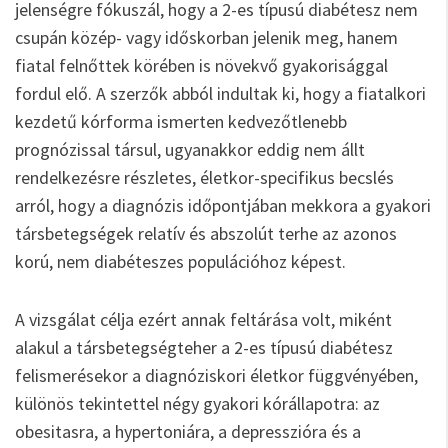
jelenségre fókuszál, hogy a 2-es típusú diabétesz nem
csupán közép- vagy időskorban jelenik meg, hanem
fiatal felnőttek körében is növekvő gyakorisággal
fordul elő. A szerzők abból indultak ki, hogy a fiatalkori
kezdetű kórforma ismerten kedvezőtlenebb
prognózissal társul, ugyanakkor eddig nem állt
rendelkezésre részletes, életkor-specifikus becslés
arról, hogy a diagnózis időpontjában mekkora a gyakori
társbetegségek relatív és abszolút terhe az azonos
korú, nem diabéteszes populációhoz képest.
A vizsgálat célja ezért annak feltárása volt, miként
alakul a társbetegségteher a 2-es típusú diabétesz
felismerésekor a diagnóziskori életkor függvényében,
különös tekintettel négy gyakori kórállapotra: az
obesitasra, a hypertoniára, a depresszióra és a