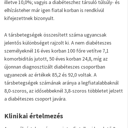
illetve 10,0%; vagyis a diabéteszhez társuló túlsúly- és
elhízásteher már igen fiatal korban is rendkívül
kifejezettnek bizonyult.
A társbetegségek összesített száma ugyancsak
jelentős különbséget rajzolt ki. A nem diabéteszes
személyeknél 16 éves korban 100 főre vetítve 7,1
komorbiditás jutott, 50 éves korban 24,8, míg az
újonnan diagnosztizált diabéteszes csoportban
ugyanezek az értékek 85,2 és 92,0 voltak. A
társbetegségek számának aránya a legfiatalabbaknál
8,0-szoros, az idősebbeknél 3,8-szoros többletet jelzett
a diabéteszes csoport javára.
Klinikai értelmezés