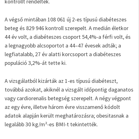
kontrollt rendeltek.
A végső mintában 108 061 új 2-es típusú diabéteszes
beteg és 829 946 kontroll szerepelt. A medián életkor
44 év volt, a diabéteszes csoport 54,4%-a férfi volt, és
a legnagyobb alcsoportot a 44–47 évesek adták; a
legfiatalabb, 27 év alatti korcsoport a diabéteszes
populáció 3,2%-át tette ki.
A vizsgálatból kizárták az 1-es típusú diabéteszt,
továbbá azokat, akiknél a vizsgált időpontig daganatos
vagy cardiorenalis betegség szerepelt. A négy végpont
az egy évre, illetve három évre visszamenő kódolt
adatok alapján került meghatározásra; obesitasnak a
legalább 30 kg/m²-es BMI-t tekintették.