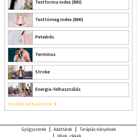
Testforma index (BRI)
Testtömeg index (BMI)
Peteérés
Terminus
Stroke
Energia-felhasználás
további kalkulátorok
Gyógyszerek
Adattárak
Terápiás irányelvek
Hírek, cikkek