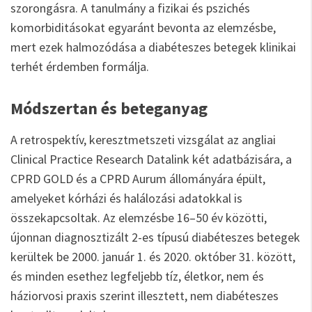
szorongásra. A tanulmány a fizikai és pszichés
komorbiditásokat egyaránt bevonta az elemzésbe,
mert ezek halmozódása a diabéteszes betegek klinikai
terhét érdemben formálja.
Módszertan és beteganyag
A retrospektív, keresztmetszeti vizsgálat az angliai
Clinical Practice Research Datalink két adatbázisára, a
CPRD GOLD és a CPRD Aurum állományára épült,
amelyeket kórházi és halálozási adatokkal is
összekapcsoltak. Az elemzésbe 16–50 év közötti,
újonnan diagnosztizált 2-es típusú diabéteszes betegek
kerültek be 2000. január 1. és 2020. október 31. között,
és minden esethez legfeljebb tíz, életkor, nem és
háziorvosi praxis szerint illesztett, nem diabéteszes