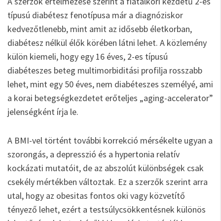
A szerzők értelmezése szerint a fiatalkori kezdetű 2-es
típusú diabétesz fenotípusa már a diagnóziskor
kedvezőtlenebb, mint amit az idősebb életkorban,
diabétesz nélkül élők körében látni lehet. A közlemény
külön kiemeli, hogy egy 16 éves, 2-es típusú
diabéteszes beteg multimorbiditási profilja rosszabb
lehet, mint egy 50 éves, nem diabéteszes személyé, ami
a korai betegségkezdetet erőteljes „aging-accelerator”
jelenségként írja le.
A BMI-vel történt további korrekció mérsékelte ugyan a
szorongás, a depresszió és a hypertonia relatív
kockázati mutatóit, de az abszolút különbségek csak
csekély mértékben változtak. Ez a szerzők szerint arra
utal, hogy az obesitas fontos oki vagy közvetítő
tényező lehet, ezért a testsúlycsökkentésnek különös