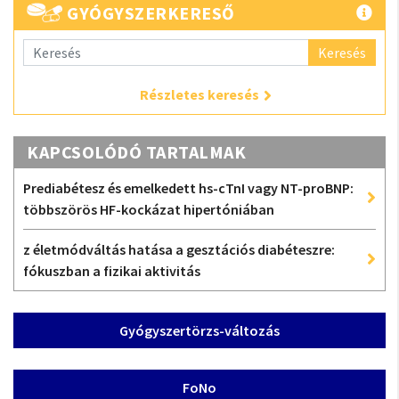
GYÓGYSZERKERESŐ
Keresés
Részletes keresés
KAPCSOLÓDÓ TARTALMAK
Prediabétesz és emelkedett hs-cTnI vagy NT-proBNP:
többszörös HF-kockázat hipertóniában
z életmódváltás hatása a gesztációs diabéteszre:
fókuszban a fizikai aktivitás
Gyógyszertörzs-változás
FoNo