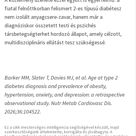
fiatal felnőttkorban felismert 2-es típusú diabétesz
nem izolált anyagcsere-zavar, hanem már a
diagnóziskor összetett testi és pszichés
társbetegségterhet hordozó állapot, amely célzott,
multidiszciplináris ellátást tesz szükségessé.
Barker MM, Slater T, Davies MJ, et al. Age at type 2
diabetes diagnosis and prevalence of obesity,
hypertension, anxiety, and depression: a retrospective
observational study. Nutr Metab Cardiovasc Dis.
2026;36:104522.
Ez a cikk mesterséges intelligencia segítségével készült, majd
szerkesztőségünk áttekintette, korrigálta és jóváhagyta. A