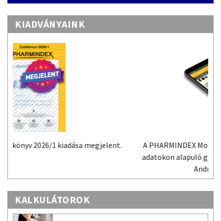
KIADVÁNYAINK
A PHARMINDEX Mobil alkalmazás a PHARMINDEX
adatokon alapuló gyógyszer-információs tudástár
Androidra és iOS-re.
KALKULÁTOROK