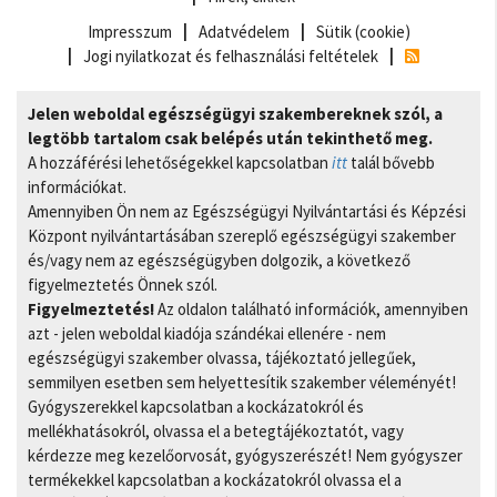
Impresszum
Adatvédelem
Sütik (cookie)
Jogi nyilatkozat és felhasználási feltételek
Jelen weboldal egészségügyi szakembereknek szól, a
legtöbb tartalom csak belépés után tekinthető meg.
A hozzáférési lehetőségekkel kapcsolatban
itt
talál bővebb
információkat.
Amennyiben Ön nem az Egészségügyi Nyilvántartási és Képzési
Központ nyilvántartásában szereplő egészségügyi szakember
és/vagy nem az egészségügyben dolgozik, a következő
figyelmeztetés Önnek szól.
Figyelmeztetés!
Az oldalon található információk, amennyiben
azt - jelen weboldal kiadója szándékai ellenére - nem
egészségügyi szakember olvassa, tájékoztató jellegűek,
semmilyen esetben sem helyettesítik szakember véleményét!
Gyógyszerekkel kapcsolatban a kockázatokról és
mellékhatásokról, olvassa el a betegtájékoztatót, vagy
kérdezze meg kezelőorvosát, gyógyszerészét! Nem gyógyszer
termékekkel kapcsolatban a kockázatokról olvassa el a