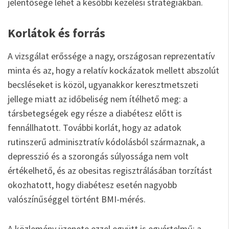
jelentősége lehet a későbbi kezelési stratégiákban.
Korlátok és forrás
A vizsgálat erőssége a nagy, országosan reprezentatív
minta és az, hogy a relatív kockázatok mellett abszolút
becsléseket is közöl, ugyanakkor keresztmetszeti
jellege miatt az időbeliség nem ítélhető meg: a
társbetegségek egy része a diabétesz előtt is
fennállhatott. További korlát, hogy az adatok
rutinszerű adminisztratív kódolásból származnak, a
depresszió és a szorongás súlyossága nem volt
értékelhető, és az obesitas regisztrálásában torzítást
okozhatott, hogy diabétesz esetén nagyobb
valószínűséggel történt BMI-mérés.
A közlemény üzenete ezzel együtt is egyértelmű: a