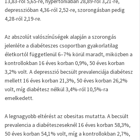
13,83-ról 5,65-re, hypertoniában 28,89-ről 3,21-re,
depresszióban 4,36-ról 2,52-re, szorongásban pedig
4,28-ról 2,19-re.
Az abszolút valószínűségek alapján a szorongás
jelenléte a diabéteszes csoportban gyakorlatilag
életkortól függetlenül 6–7% körül maradt, miközben a
kontrollokban 16 éves korban 0,9%, 50 éves korban
3,2% volt. A depresszió becsült prevalenciája diabétesz
mellett 16 éves korban 21,3%, 50 éves korban 26,2%
volt, míg diabétesz nélkül 3,4%-ról 10,5%-ra
emelkedett.
A legnagyobb eltérést az obesitas mutatta. A becsült
prevalencia a diabéteszeseknél 16 éves korban 58,3%,
50 éves korban 54,1% volt, míg a kontrollokban 2,7%,