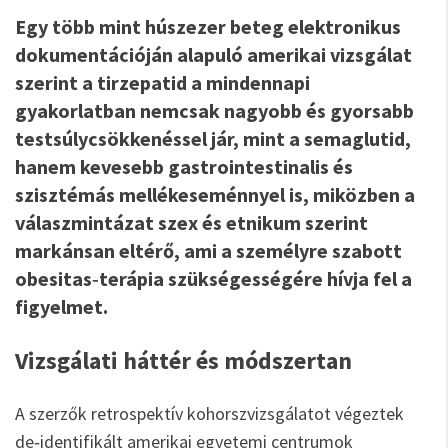
Egy több mint húszezer beteg elektronikus
dokumentációján alapuló amerikai vizsgálat
szerint a tirzepatid a mindennapi
gyakorlatban nemcsak nagyobb és gyorsabb
testsúlycsökkenéssel jár, mint a semaglutid,
hanem kevesebb gastrointestinalis és
szisztémás mellékeseménnyel is, miközben a
válaszmintázat szex és etnikum szerint
markánsan eltérő, ami a személyre szabott
obesitas‑terápia szükségességére hívja fel a
figyelmet.
Vizsgálati háttér és módszertan
A szerzők retrospektív kohorszvizsgálatot végeztek
de‑identifikált amerikai egyetemi centrumok