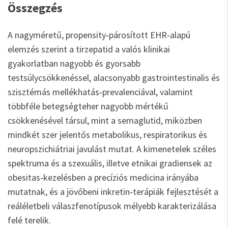
Összegzés
A nagyméretű, propensity‑párosított EHR‑alapú
elemzés szerint a tirzepatid a valós klinikai
gyakorlatban nagyobb és gyorsabb
testsúlycsökkenéssel, alacsonyabb gastrointestinalis és
szisztémás mellékhatás‑prevalenciával, valamint
többféle betegségteher nagyobb mértékű
csökkenésével társul, mint a semaglutid, miközben
mindkét szer jelentős metabolikus, respiratorikus és
neuropszichiátriai javulást mutat. A kimenetelek széles
spektruma és a szexuális, illetve etnikai gradiensek az
obesitas‑kezelésben a precíziós medicina irányába
mutatnak, és a jövőbeni inkretin‑terápiák fejlesztését a
reáléletbeli válaszfenotípusok mélyebb karakterizálása
felé terelik.