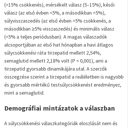
(>15% csökkenés), mérsékelt válasz (5–15%), késői
válasz (az első évben <5%, a másodikban >5%),
súlyvisszaszedés (az első évben >5% csökkenés, a
másodikban ≥5% visszaszedés) és minimális válasz
(<5% a teljes periódusban). A magas válaszadók
alcsoportjában az első hat hónapban a havi átlagos
súlycsökkenési ráta tirzepatid mellett 2,54%,
semaglutid mellett 2,18% volt (P < 0,001), ami a
tirzepatid gyorsabb dinamikájára utal. A szerzők
összegzése szerint a tirzepatid a reáléletben is nagyobb
és gyorsabb mértékű testsúlycsökkenést eredményez,
mint a semaglutid.
Demográfiai mintázatok a válaszban
A súlycsökkenési válaszkategóriák eloszlását nem és