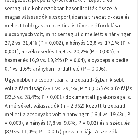
semaglutid kohorszokban hasonlították össze. A
magas válaszadók alcsoportjában a tirzepatid‑kezelés
mellett több gastrointestinalis tünet előfordulása
alacsonyabb volt, mint semaglutid mellett: a hányinger
27,2 vs. 31,4% (P = 0,002), a hányás 12,8 vs. 17,1% (P <
0,001), a székrekedés 16,9 vs. 20,2% (P = 0,005), a
hasmenés 16,9 vs. 19,2% (P = 0,04), a dyspepsia pedig
0,7 vs. 1,6% arányban fordult elő (P = 0,006).
Ugyanebben a csoportban a tirzepatid‑ágban kisebb
volt a fáradtság (26,1 vs. 29,7%; P = 0,007) és a fejfájás
(23,5 vs. 28,4%; P < 0,001) dokumentált gyakorisága is.
A mérsékelt válaszadók (n = 2 962) között tirzepatid
mellett alacsonyabb volt a hányinger (16,4 vs. 19,4%; P
= 0,003), a hányás (7,8 vs. 9,6%; P = 0,02) és a szédülés
(8,9 vs. 11,0%; P = 0,007) prevalenciája. A szerzők