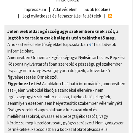
Impresszum
Adatvédelem
Sütik (cookie)
Jogi nyilatkozat és felhasználási feltételek
Jelen weboldal egészségügyi szakembereknek szól, a
legtöbb tartalom csak belépés után tekinthető meg.
A hozzáférési lehetőségekkel kapcsolatban
itt
talál bővebb
információkat.
Amennyiben Ön nem az Egészségügyi Nyilvántartási és Képzési
Központ nyilvántartásában szereplő egészségügyi szakember
és/vagy nem az egészségügyben dolgozik, a következő
figyelmeztetés Önnek szól.
Figyelmeztetés!
Az oldalon található információk, amennyiben
azt - jelen weboldal kiadója szándékai ellenére - nem
egészségügyi szakember olvassa, tájékoztató jellegűek,
semmilyen esetben sem helyettesítik szakember véleményét!
Gyógyszerekkel kapcsolatban a kockázatokról és
mellékhatásokról, olvassa el a betegtájékoztatót, vagy
kérdezze meg kezelőorvosát, gyógyszerészét! Nem gyógyszer
termékekkel kapcsolatban a kockázatokról olvassa el a