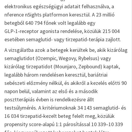
elektronikus egészségügyi adatait felhasználva, a
nference nSights platformon keresztül. A 23 millió
betegből 640 794 főnek volt legalább egy
GLP‑1‑receptor agonista rendelése, közülük 215 004
esetében semaglutid- vagy tirzepatid‑terápia zajlott.
A vizsgálatba azok a betegek kerültek be, akik kizárólag
semaglutidot (Ozempic, Wegovy, Rybelsus) vagy
kizárólag tirzepatidot (Mounjaro, Zepbound) kaptak,
legalább három rendelésen keresztül, bariátriai
sebészeti előzmény nélkül, és akikről a kezelés előtti 90
napon belül, valamint az első és a második
posztterápiás évben is rendelkezésre állt
testsúlymérés. A kritériumoknak 34 143 semaglutid‑ és
16 034 tirzepatid‑kezelt beteg felelt meg, közülük
propensity score‑alapú 1:1 párosítással 10 339–10 339