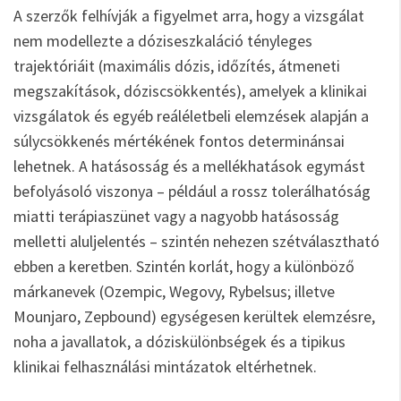
A szerzők felhívják a figyelmet arra, hogy a vizsgálat
nem modellezte a dóziseszkaláció tényleges
trajektóriáit (maximális dózis, időzítés, átmeneti
megszakítások, dóziscsökkentés), amelyek a klinikai
vizsgálatok és egyéb reáléletbeli elemzések alapján a
súlycsökkenés mértékének fontos determinánsai
lehetnek. A hatásosság és a mellékhatások egymást
befolyásoló viszonya – például a rossz tolerálhatóság
miatti terápiaszünet vagy a nagyobb hatásosság
melletti aluljelentés – szintén nehezen szétválasztható
ebben a keretben. Szintén korlát, hogy a különböző
márkanevek (Ozempic, Wegovy, Rybelsus; illetve
Mounjaro, Zepbound) egységesen kerültek elemzésre,
noha a javallatok, a dóziskülönbségek és a tipikus
klinikai felhasználási mintázatok eltérhetnek.