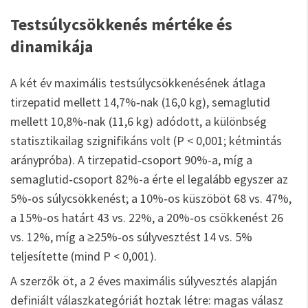
Testsúlycsökkenés mértéke és
dinamikája
A két év maximális testsúlycsökkenésének átlaga
tirzepatid mellett 14,7%‑nak (16,0 kg), semaglutid
mellett 10,8%‑nak (11,6 kg) adódott, a különbség
statisztikailag szignifikáns volt (P < 0,001; kétmintás
aránypróba). A tirzepatid‑csoport 90%-a, míg a
semaglutid‑csoport 82%-a érte el legalább egyszer az
5%‑os súlycsökkenést; a 10%‑os küszöböt 68 vs. 47%,
a 15%‑os határt 43 vs. 22%, a 20%‑os csökkenést 26
vs. 12%, míg a ≥25%‑os súlyvesztést 14 vs. 5%
teljesítette (mind P < 0,001).
A szerzők öt, a 2 éves maximális súlyvesztés alapján
definiált válaszkategóriát hoztak létre: magas válasz