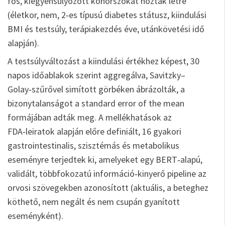
fős, kiegyensúlyozott kohorszokat hoztak létre
(életkor, nem, 2‑es típusú diabetes státusz, kiindulási
BMI és testsúly, terápiakezdés éve, utánkövetési idő
alapján).
A testsúlyváltozást a kiindulási értékhez képest, 30
napos időablakok szerint aggregálva, Savitzky–
Golay‑szűrővel simított görbéken ábrázolták, a
bizonytalanságot a standard error of the mean
formájában adták meg. A mellékhatások az
FDA‑leiratok alapján előre definiált, 16 gyakori
gastrointestinalis, szisztémás és metabolikus
eseményre terjedtek ki, amelyeket egy BERT‑alapú,
validált, többfokozatú információ‑kinyerő pipeline az
orvosi szövegekben azonosított (aktuális, a beteghez
köthető, nem negált és nem csupán gyanított
eseményként).