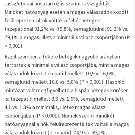
rassz/etnikai hovatartozás szerint is vizsgálták.
Mindkét hatóanyag esetén a magas válaszadók között
felülreprezentáltak voltak a fehér betegek:
tirzepatidnál 91,2% vs. 79,8%, semaglutidnál 91,2% vs.
79,1% a magas, illetve minimális válasz csoportjában (P
< 0,001).
Ezzel szemben a fekete betegek nagyobb arányban
tartoztak a minimális válasz csoportjába, mint a magas
válaszadók közé: tirzepatid mellett 10,9 vs. 6,0%,
semaglutid mellett 10,6 vs. 5,8% (P < 0,001). Hasonló
mintázat volt megfigyelhető a hispán betegek körében
is: tirzepatid mellett 3,3 vs. 1,6%, semaglutid mellett
4,1 vs. 1,3% a minimális, illetve magas válasz
csoportjában (P < 0,001). Nemek szerint mindkét
hatóanyagnál a nők felülreprezentáltak voltak a magas
válaszadók között (tirzepatid: 74,9 vs. 59,2%;