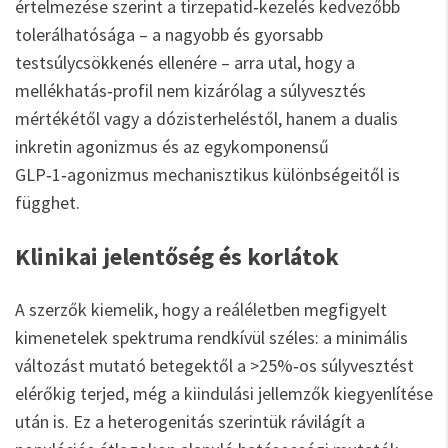
értelmezése szerint a tirzepatid‑kezelés kedvezőbb
tolerálhatósága – a nagyobb és gyorsabb
testsúlycsökkenés ellenére – arra utal, hogy a
mellékhatás‑profil nem kizárólag a súlyvesztés
mértékétől vagy a dózisterheléstől, hanem a dualis
inkretin agonizmus és az egykomponensű
GLP‑1‑agonizmus mechanisztikus különbségeitől is
függhet.
Klinikai jelentőség és korlátok
A szerzők kiemelik, hogy a reáléletben megfigyelt
kimenetelek spektruma rendkívül széles: a minimális
változást mutató betegektől a >25%‑os súlyvesztést
elérőkig terjed, még a kiindulási jellemzők kiegyenlítése
után is. Ez a heterogenitás szerintük rávilágít a