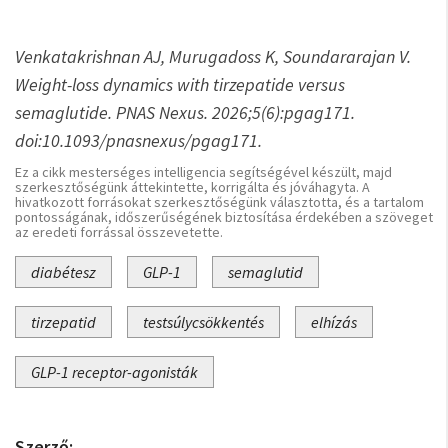
Venkatakrishnan AJ, Murugadoss K, Soundararajan V.
Weight-loss dynamics with tirzepatide versus
semaglutide. PNAS Nexus. 2026;5(6):pgag171.
doi:10.1093/pnasnexus/pgag171.
Ez a cikk mesterséges intelligencia segítségével készült, majd
szerkesztőségünk áttekintette, korrigálta és jóváhagyta. A
hivatkozott forrásokat szerkesztőségünk választotta, és a tartalom
pontosságának, időszerűségének biztosítása érdekében a szöveget
az eredeti forrással összevetette.
diabétesz
GLP-1
semaglutid
tirzepatid
testsúlycsökkentés
elhízás
GLP-1 receptor-agonisták
Szerző: