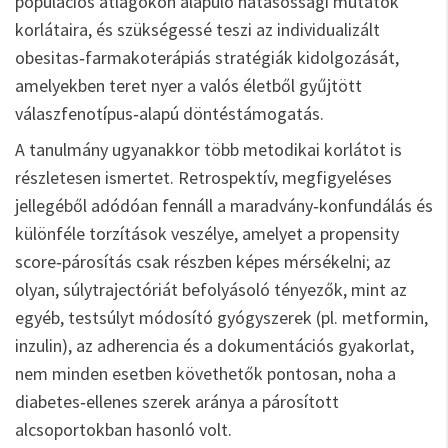
populációs átlagokon alapuló hatásossági mutatók
korlátaira, és szükségessé teszi az individualizált
obesitas‑farmakoterápiás stratégiák kidolgozását,
amelyekben teret nyer a valós életből gyűjtött
válaszfenotípus‑alapú döntéstámogatás.
A tanulmány ugyanakkor több metodikai korlátot is
részletesen ismertet. Retrospektív, megfigyeléses
jellegéből adódóan fennáll a maradvány‑konfundálás és
különféle torzítások veszélye, amelyet a propensity
score‑párosítás csak részben képes mérsékelni; az
olyan, súlytrajectóriát befolyásoló tényezők, mint az
egyéb, testsúlyt módosító gyógyszerek (pl. metformin,
inzulin), az adherencia és a dokumentációs gyakorlat,
nem minden esetben követhetők pontosan, noha a
diabetes‑ellenes szerek aránya a párosított
alcsoportokban hasonló volt.