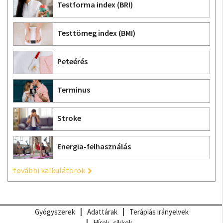
Testforma index (BRI)
Testtömeg index (BMI)
Peteérés
Terminus
Stroke
Energia-felhasználás
további kalkulátorok
Gyógyszerek
Adattárak
Terápiás irányelvek
Hírek, cikkek