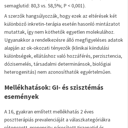
semaglutid: 80,3 vs. 58,5%; P < 0,001).
A szerzők hangsúlyozzák, hogy ezek az eltérések két
különböző inkretin‑terápia esetén hasonló mintázatot
mutattak, így nem köthetők egyetlen molekulához.
Ugyanakkor a rendelkezésre álló megfigyeléses adatok
alapján az ok-okozati tényezők (klinikai kiindulási
különbségek, ellátáshoz való hozzáférés, perzisztencia,
dózisemelés, társadalmi determinánsok, biológiai
heterogenitás) nem azonosíthatók egyértelműen.
Mellékhatások: GI- és szisztémás
események
A 16, gyakran említett mellékhatás 2 éves
posztterápiás prevalenciáját a válaszkategóriákra
rétegezett, propensity‑párosított tirzepatid és