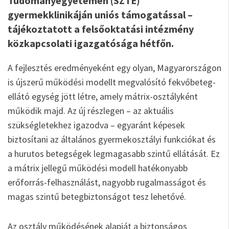
Tudományegyetemen (SZTE)
gyermekklinikáján uniós támogatással –
tájékoztatott a felsőoktatási intézmény
közkapcsolati igazgatósága hétfőn.
A fejlesztés eredményeként egy olyan, Magyarországon
is újszerű működési modellt megvalósító fekvőbeteg-
ellátó egység jött létre, amely mátrix-osztályként
működik majd. Az új részlegen – az aktuális
szükségletekhez igazodva – egyaránt képesek
biztosítani az általános gyermekosztályi funkciókat és
a hurutos betegségek legmagasabb szintű ellátását. Ez
a mátrix jellegű működési modell hatékonyabb
erőforrás-felhasználást, nagyobb rugalmasságot és
magas szintű betegbiztonságot tesz lehetővé.
Az osztály működésének alapját a biztonságos