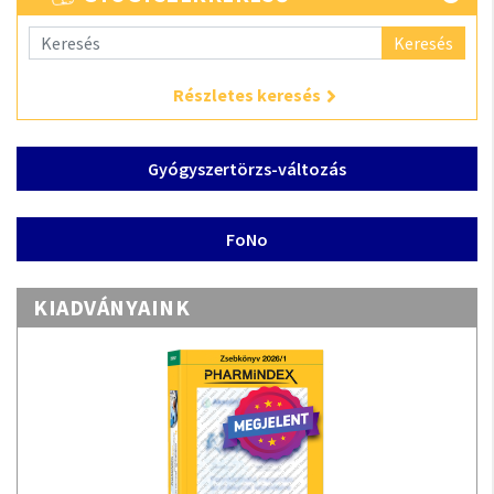
Keresés
Részletes keresés
Gyógyszertörzs-változás
FoNo
KIADVÁNYAINK