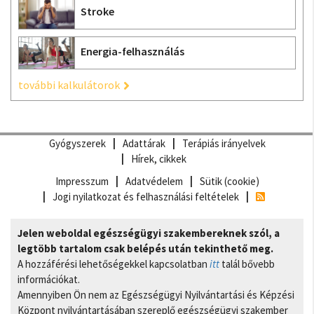
Stroke
Energia-felhasználás
további kalkulátorok
Gyógyszerek
Adattárak
Terápiás irányelvek
Hírek, cikkek
Impresszum
Adatvédelem
Sütik (cookie)
Jogi nyilatkozat és felhasználási feltételek
Jelen weboldal egészségügyi szakembereknek szól, a
legtöbb tartalom csak belépés után tekinthető meg.
A hozzáférési lehetőségekkel kapcsolatban
itt
talál bővebb
információkat.
Amennyiben Ön nem az Egészségügyi Nyilvántartási és Képzési
Központ nyilvántartásában szereplő egészségügyi szakember