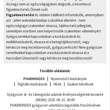
és/vagy nem az egészségügyben dolgozik, a következő
figyelmeztetés Önnek szól.
Figyelmeztetés!
Az oldalon található információk, amennyiben
azt - jelen weboldal kiadója szándékai ellenére - nem
egészségügyi szakember olvassa, tájékoztató jellegűek,
semmilyen esetben sem helyettesítik szakember véleményét!
Gyógyszerekkel kapcsolatban a kockázatokról és
mellékhatásokról, olvassa el a betegtájékoztatót, vagy
kérdezze meg kezelőorvosát, gyógyszerészét! Nem gyógyszer
termékekkel kapcsolatban a kockázatokról olvassa el a
használati útmutatót vagy kérdezze meg kezelőorvosát!
További oldalaink:
PHARMINDEX
Nyomtatott kiadványok
Digitális kiadványok
Hírek
Gyakori kérdések
Gyógyszer ár- és támogatási adatok érvényességének kezdete
(NEAK):
2026. 08. 01. 00:00
PHARMINDEX gyógyszer-adatbázis legutóbbi frissítésének