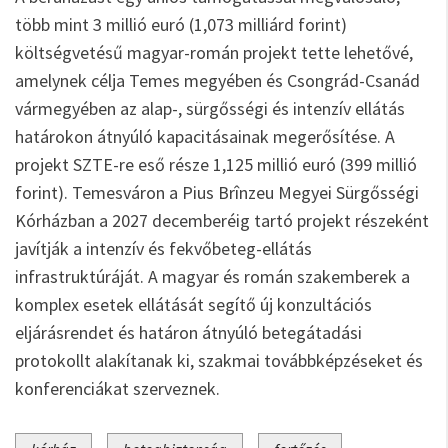
több mint 3 millió euró (1,073 milliárd forint)
költségvetésű magyar-román projekt tette lehetővé,
amelynek célja Temes megyében és Csongrád-Csanád
vármegyében az alap-, sürgősségi és intenzív ellátás
határokon átnyúló kapacitásainak megerősítése. A
projekt SZTE-re eső része 1,125 millió euró (399 millió
forint). Temesváron a Pius Brînzeu Megyei Sürgősségi
Kórházban a 2027 decemberéig tartó projekt részeként
javítják a intenzív és fekvőbeteg-ellátás
infrastruktúráját. A magyar és román szakemberek a
komplex esetek ellátását segítő új konzultációs
eljárásrendet és határon átnyúló betegátadási
protokollt alakítanak ki, szakmai továbbképzéseket és
konferenciákat szerveznek.