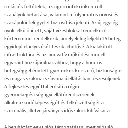
izolációs feltételek, a szigorú infekciókontroll-
szabályok betartása, valamint a folyamatos orvosi és
szakápolói felügyelet biztosítása jelenti. Az új egység
nyolc elkülönített, saját vizesblokkal rendelkező
kórteremmel rendelkezik, amelyek legfeljebb 15 beteg
egyidejű elhelyezését teszik lehetővé. A kialakított
infrastruktúra és az innovatív működési modell
egyaránt hozzájárulnak ahhoz, hogy a hurutos
betegséggel érintett gyermekek korszerű, biztonságos
és magas szakmai színvonalú ellátásban részesüljenek.
A fejlesztés egyúttal erősíti a régió
gyermekegészségügyi ellátórendszerének
alkalmazkodóképességét és felkészültségét a
szezonális, illetve járványos időszakok kihívásaira.
A beruházást egy uniós támogatással megvalósuló,