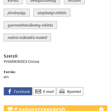
kórház
betegbiztonság
fertőzés
járványügy
sürgősségi ellátás
gyermekfekvőbeteg-ellátás
mátrix működési modell
Szerző:
PHARMINDEX Online
Forrás:
MTI
Facebook
E-mail
Nyomtat
GYÓGYSZERKERESŐ