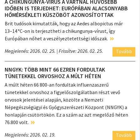
A CHIKUNGUNYA-VÍRUS A VÁRTNÁL HŰVÖSEBB
IDŐBEN IS TERJEDHET: EURÓPÁBAN ALACSONYABB
HŐMÉRSÉKLETI KÜSZÖBÖT AZONOSÍTOTTAK
Brit tudósok kimutatták, hogy az Aedes albopictus már
13–14 °C-on is terjesztheti a chikungunya-vírust, így
Európában nőhet a veszélyeztetettségi időszak.
Megjelenés: 2026. 02. 25.
| Frissítve: 2026. 02. 25.
Tovább
NNGYK: TÖBB MINT 66 EZREN FORDULTAK
TÜNETEKKEL ORVOSHOZ A MÚLT HÉTEN
A múlt héten 66 800-an fordultak influenzaszerű
tünetekkel orvoshoz a figyelőszolgálatban részt vevő
orvosok jelentései alapján, közölte a Nemzeti
Népegészségügyi és Gyógyszerészeti Központ (NNGYK) a
honlapján csütörtökön. Ez a szám az azt megelőző héten
76.800 volt.
Megjelenés: 2026. 02. 19.
Tovább