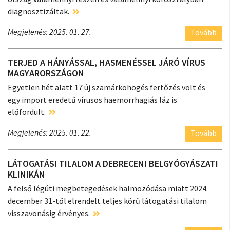
diagnosztizáltak.
Megjelenés: 2025. 01. 27.
Tovább
TERJED A HÁNYÁSSAL, HASMENÉSSEL JÁRÓ VÍRUS
MAGYARORSZÁGON
Egyetlen hét alatt 17 új szamárköhögés fertőzés volt és
egy import eredetű vírusos haemorrhagiás láz is
előfordult.
Megjelenés: 2025. 01. 22.
Tovább
LÁTOGATÁSI TILALOM A DEBRECENI BELGYÓGYÁSZATI
KLINIKÁN
A felső légúti megbetegedések halmozódása miatt 2024.
december 31-től elrendelt teljes körű látogatási tilalom
visszavonásig érvényes.