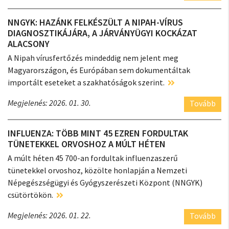
NNGYK: HAZÁNK FELKÉSZÜLT A NIPAH-VÍRUS
DIAGNOSZTIKÁJÁRA, A JÁRVÁNYÜGYI KOCKÁZAT
ALACSONY
A Nipah vírusfertőzés mindeddig nem jelent meg
Magyarországon, és Európában sem dokumentáltak
importált eseteket a szakhatóságok szerint.
Megjelenés: 2026. 01. 30.
Tovább
INFLUENZA: TÖBB MINT 45 EZREN FORDULTAK
TÜNETEKKEL ORVOSHOZ A MÚLT HÉTEN
A múlt héten 45 700-an fordultak influenzaszerű
tünetekkel orvoshoz, közölte honlapján a Nemzeti
Népegészségügyi és Gyógyszerészeti Központ (NNGYK)
csütörtökön.
Megjelenés: 2026. 01. 22.
Tovább