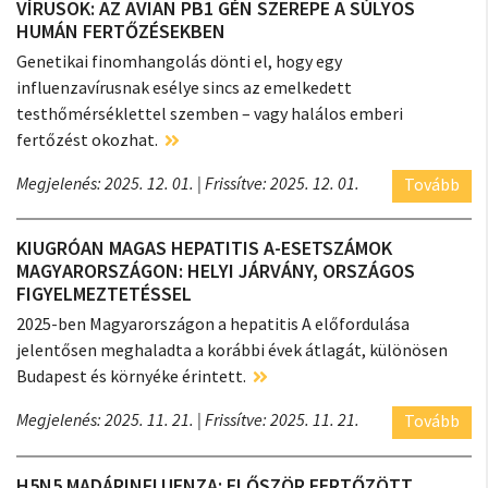
VÍRUSOK: AZ AVIAN PB1 GÉN SZEREPE A SÚLYOS
HUMÁN FERTŐZÉSEKBEN
Genetikai finomhangolás dönti el, hogy egy
influenzavírusnak esélye sincs az emelkedett
testhőmérséklettel szemben – vagy halálos emberi
fertőzést okozhat.
Megjelenés: 2025. 12. 01.
| Frissítve: 2025. 12. 01.
Tovább
KIUGRÓAN MAGAS HEPATITIS A-ESETSZÁMOK
MAGYARORSZÁGON: HELYI JÁRVÁNY, ORSZÁGOS
FIGYELMEZTETÉSSEL​
2025-ben Magyarországon a hepatitis A előfordulása
jelentősen meghaladta a korábbi évek átlagát, különösen
Budapest és környéke érintett.
Megjelenés: 2025. 11. 21.
| Frissítve: 2025. 11. 21.
Tovább
H5N5 MADÁRINFLUENZA: ELŐSZÖR FERTŐZÖTT