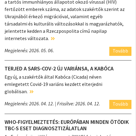
a tartós immunhiányos állapotot okozó vírussal (HIV)
fertőzött emberek száma, az adatok szakértők szerint az
Ukrajnából érkező migrációval, valamint egyéb
társadalmi és kulturális változásokkal is magyarázhatók,
jelentette kedden a Rzeczpospolita című napilap
internetes változata.
Megjelenés: 2026. 05. 06.
Tovább
TERJED A SARS-COV-2 ÚJ VARIÁNSA, A KABÓCA
Egy új, a szakértők által Kabóca (Cicada) néven
emlegetett Covid-19 variáns kezdett elterjedni
globálisan.
Megjelenés: 2026. 04. 12.
| Frissítve: 2026. 04. 12.
Tovább
WHO-FIGYELMEZTETÉS: EURÓPÁBAN MINDEN ÖTÖDIK
TBC-S ESET DIAGNOSZTIZÁLATLAN