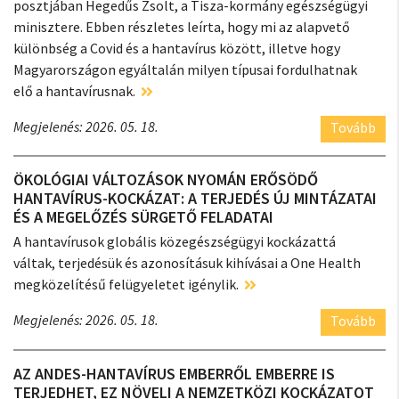
posztjában Hegedűs Zsolt, a Tisza-kormány egészségügyi
minisztere. Ebben részletes leírta, hogy mi az alapvető
különbség a Covid és a hantavírus között, illetve hogy
Magyarországon egyáltalán milyen típusai fordulhatnak
elő a hantavírusnak.
Megjelenés: 2026. 05. 18.
Tovább
ÖKOLÓGIAI VÁLTOZÁSOK NYOMÁN ERŐSÖDŐ
HANTAVÍRUS-KOCKÁZAT: A TERJEDÉS ÚJ MINTÁZATAI
ÉS A MEGELŐZÉS SÜRGETŐ FELADATAI
A hantavírusok globális közegészségügyi kockázattá
váltak, terjedésük és azonosításuk kihívásai a One Health
megközelítésű felügyeletet igénylik.
Megjelenés: 2026. 05. 18.
Tovább
AZ ANDES-HANTAVÍRUS EMBERRŐL EMBERRE IS
TERJEDHET, EZ NÖVELI A NEMZETKÖZI KOCKÁZATOT