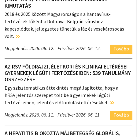
KIMUTATÁS
2018 és 2025 között Magyarországon a hantavírus-
fertőzések főként a Dobrava–Belgrád-vírushoz
kapcsolódtak, jellegzetes tünetük a láz és vesekárosodás
volt.
Megjelenés: 2026. 06. 12.
| Frissítve: 2026. 06. 12.
Tovább
AZ RSV FÖLDRAJZI, ÉLETKORI ÉS KLINIKAI ELTÉRÉSEI
GYERMEKEK LÉGÚTI FERTŐZÉSEIBEN: 539 TANULMÁNY
ÖSSZEGZÉSE
Egy szisztematikus áttekintés megállapította, hogy a
hRSV jelentős szerepet tölt be a gyermekek légúti
fertőzéseiben, jelentős előfordulási eltérésekkel.
Megjelenés: 2026. 06. 11.
| Frissítve: 2026. 06. 11.
Tovább
A HEPATITIS B OKOZTA MÁJBETEGSÉG GLOBÁLIS,