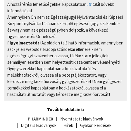
A hozzáférési lehetőségekkel kapcsolatban
itt
talál bővebb
információkat.
Amennyiben Ön nem az Egészségügyi Nyilvántartási és Képzési
Központ nyilvántartásában szereplő egészségügyi szakember
és/vagy nem az egészségügyben dolgozik, a következő
figyelmeztetés Önnek szól.
Figyelmeztetés!
Az oldalon található információk, amennyiben
azt - jelen weboldal kiadója szándékai ellenére - nem
egészségügyi szakember olvassa, tájékoztató jellegűek,
semmilyen esetben sem helyettesítik szakember véleményét!
Gyógyszerekkel kapcsolatban a kockázatokról és
mellékhatásokról, olvassa el a betegtájékoztatót, vagy
kérdezze meg kezelőorvosát, gyógyszerészét! Nem gyógyszer
termékekkel kapcsolatban a kockázatokról olvassa el a
használati útmutatót vagy kérdezze meg kezelőorvosát!
További oldalaink:
PHARMINDEX
Nyomtatott kiadványok
Digitális kiadványok
Hírek
Gyakori kérdések