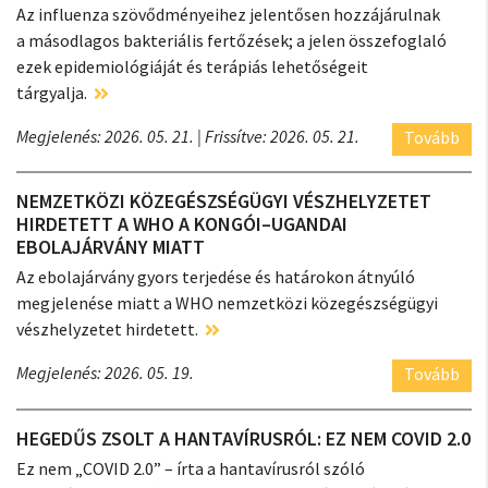
Az influenza szövődményeihez jelentősen hozzájárulnak
a másodlagos bakteriális fertőzések; a jelen összefoglaló
ezek epidemiológiáját és terápiás lehetőségeit
tárgyalja.
Megjelenés: 2026. 05. 21.
| Frissítve: 2026. 05. 21.
Tovább
NEMZETKÖZI KÖZEGÉSZSÉGÜGYI VÉSZHELYZETET
HIRDETETT A WHO A KONGÓI–UGANDAI
EBOLAJÁRVÁNY MIATT
Az ebolajárvány gyors terjedése és határokon átnyúló
megjelenése miatt a WHO nemzetközi közegészségügyi
vészhelyzetet hirdetett.
Megjelenés: 2026. 05. 19.
Tovább
HEGEDŰS ZSOLT A HANTAVÍRUSRÓL: EZ NEM COVID 2.0
Ez nem „COVID 2.0” – írta a hantavírusról szóló