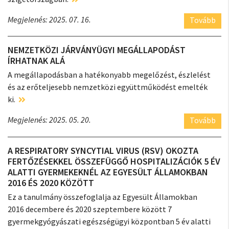
Megjelenés: 2025. 07. 16.
Tovább
NEMZETKÖZI JÁRVÁNYÜGYI MEGÁLLAPODÁST
ÍRHATNAK ALÁ
A megállapodásban a hatékonyabb megelőzést, észlelést
és az erőteljesebb nemzetközi együttműködést emelték
ki.
Megjelenés: 2025. 05. 20.
Tovább
A RESPIRATORY SYNCYTIAL VIRUS (RSV) OKOZTA
FERTŐZÉSEKKEL ÖSSZEFÜGGŐ HOSPITALIZÁCIÓK 5 ÉV
ALATTI GYERMEKEKNÉL AZ EGYESÜLT ÁLLAMOKBAN
2016 ÉS 2020 KÖZÖTT
Ez a tanulmány összefoglalja az Egyesült Államokban
2016 decembere és 2020 szeptembere között 7
gyermekgyógyászati egészségügyi központban 5 év alatti