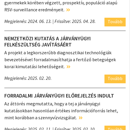
gyermekek körében végzett, prospektív, populáció alapú
RSV-surveillance eredményeit.
Megjelenés: 2024. 06. 13.
| Frissítve: 2025. 04. 28.
Tovább
NEMZETKÖZI KUTATÁS A JÁRVÁNYÜGYI
FELKÉSZÜLTSÉG JAVÍTÁSÁÉRT
A projekt a legkorszerűbb diagnosztikai technológiák
bevezetésével forradalmasíthatja a fertőző betegségek
korai kimutatási lehetőségeit.
Megjelenés: 2025. 02. 20.
Tovább
FORRADALMI JÁRVÁNYÜGYI ELŐREJELZÉS INDULT
Az áttörés megmutatta, hogy a tej a járványügyi
kutatásokban hasonlóan értékes információforrás lehet,
mint korábban a szennyvízvizsgálat.
Megjelenés: 2025. 02. 11.
| Frissítve: 2025. 02. 10.
Tovább