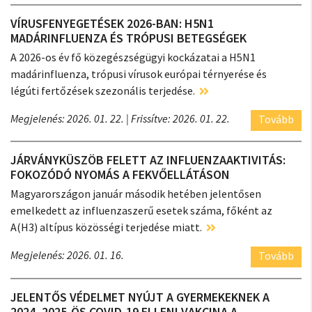
VÍRUSFENYEGETÉSEK 2026-BAN: H5N1
MADÁRINFLUENZA ÉS TRÓPUSI BETEGSÉGEK
A 2026-os év fő közegészségügyi kockázatai a H5N1
madárinfluenza, trópusi vírusok európai térnyerése és
légúti fertőzések szezonális terjedése.
Megjelenés: 2026. 01. 22.
| Frissítve: 2026. 01. 22.
Tovább
JÁRVÁNYKÜSZÖB FELETT AZ INFLUENZAAKTIVITÁS:
FOKOZÓDÓ NYOMÁS A FEKVŐELLÁTÁSON
Magyarországon január második hetében jelentősen
emelkedett az influenzaszerű esetek száma, főként az
A(H3) altípus közösségi terjedése miatt.
Megjelenés: 2026. 01. 16.
Tovább
JELENTŐS VÉDELMET NYÚJT A GYERMEKEKNEK A
2024–2025-ÖS COVID-19 ELLENI VAKCINA A