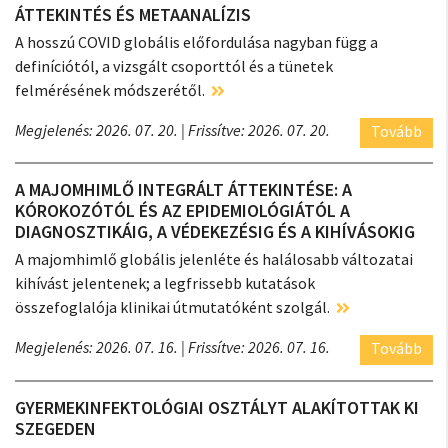
ÁTTEKINTÉS ÉS METAANALÍZIS
A hosszú COVID globális előfordulása nagyban függ a
definíciótól, a vizsgált csoporttól és a tünetek
felmérésének módszerétől.
Megjelenés: 2026. 07. 20.
| Frissítve: 2026. 07. 20.
Tovább
A MAJOMHIMLŐ INTEGRÁLT ÁTTEKINTÉSE: A
KÓROKOZÓTÓL ÉS AZ EPIDEMIOLÓGIÁTÓL A
DIAGNOSZTIKÁIG, A VÉDEKEZÉSIG ÉS A KIHÍVÁSOKIG
A majomhimlő globális jelenléte és halálosabb változatai
kihívást jelentenek; a legfrissebb kutatások
összefoglalója klinikai útmutatóként szolgál.
Megjelenés: 2026. 07. 16.
| Frissítve: 2026. 07. 16.
Tovább
GYERMEKINFEKTOLÓGIAI OSZTÁLYT ALAKÍTOTTAK KI
SZEGEDEN