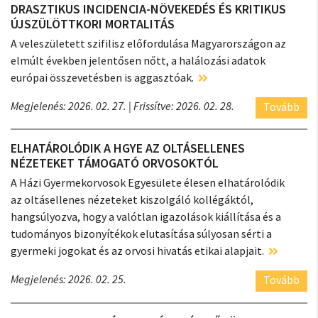
DRASZTIKUS INCIDENCIA-NÖVEKEDÉS ÉS KRITIKUS
ÚJSZÜLÖTTKORI MORTALITÁS
A veleszületett szifilisz előfordulása Magyarországon az
elmúlt években jelentősen nőtt, a halálozási adatok
európai összevetésben is aggasztóak.
Megjelenés: 2026. 02. 27.
| Frissítve: 2026. 02. 28.
Tovább
ELHATÁROLÓDIK A HGYE AZ OLTÁSELLENES
NÉZETEKET TÁMOGATÓ ORVOSOKTÓL
A Házi Gyermekorvosok Egyesülete élesen elhatárolódik
az oltásellenes nézeteket kiszolgáló kollégáktól,
hangsúlyozva, hogy a valótlan igazolások kiállítása és a
tudományos bizonyítékok elutasítása súlyosan sérti a
gyermeki jogokat és az orvosi hivatás etikai alapjait.
Megjelenés: 2026. 02. 25.
Tovább