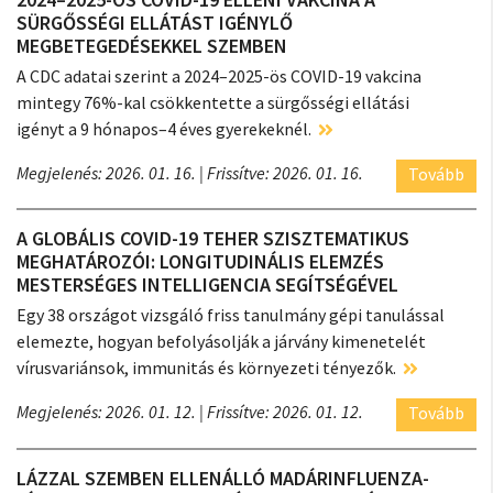
SÜRGŐSSÉGI ELLÁTÁST IGÉNYLŐ
MEGBETEGEDÉSEKKEL SZEMBEN
A CDC adatai szerint a 2024–2025-ös COVID-19 vakcina
mintegy 76%-kal csökkentette a sürgősségi ellátási
igényt a 9 hónapos–4 éves gyerekeknél.
Megjelenés: 2026. 01. 16.
| Frissítve: 2026. 01. 16.
Tovább
A GLOBÁLIS COVID-19 TEHER SZISZTEMATIKUS
MEGHATÁROZÓI: LONGITUDINÁLIS ELEMZÉS
MESTERSÉGES INTELLIGENCIA SEGÍTSÉGÉVEL
Egy 38 országot vizsgáló friss tanulmány gépi tanulással
elemezte, hogyan befolyásolják a járvány kimenetelét
vírusvariánsok, immunitás és környezeti tényezők.
Megjelenés: 2026. 01. 12.
| Frissítve: 2026. 01. 12.
Tovább
LÁZZAL SZEMBEN ELLENÁLLÓ MADÁRINFLUENZA-