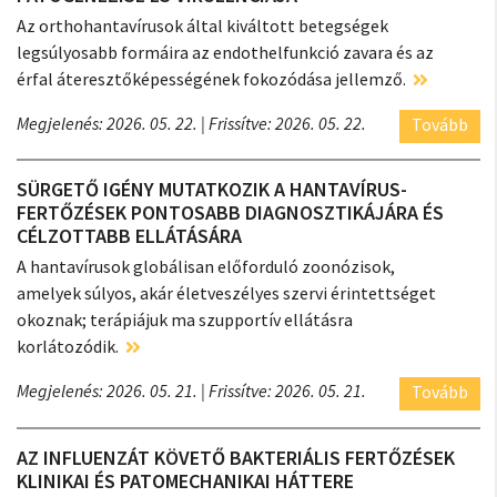
Az orthohantavírusok által kiváltott betegségek
legsúlyosabb formáira az endothelfunkció zavara és az
érfal áteresztőképességének fokozódása jellemző.
Megjelenés: 2026. 05. 22.
| Frissítve: 2026. 05. 22.
Tovább
SÜRGETŐ IGÉNY MUTATKOZIK A HANTAVÍRUS-
FERTŐZÉSEK PONTOSABB DIAGNOSZTIKÁJÁRA ÉS
CÉLZOTTABB ELLÁTÁSÁRA
A hantavírusok globálisan előforduló zoonózisok,
amelyek súlyos, akár életveszélyes szervi érintettséget
okoznak; terápiájuk ma szupportív ellátásra
korlátozódik.
Megjelenés: 2026. 05. 21.
| Frissítve: 2026. 05. 21.
Tovább
AZ INFLUENZÁT KÖVETŐ BAKTERIÁLIS FERTŐZÉSEK
KLINIKAI ÉS PATOMECHANIKAI HÁTTERE