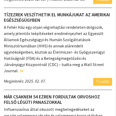
TÍZEZREK VESZÍTHETIK EL MUNKÁJUKAT AZ AMERIKAI
EGÉSZSÉGÜGYBEN
A Fehér Ház egy olyan végrehajtási rendeleten dolgozik,
amely jelentős leépítéseket eredményezhet az Egyesült
Államok Egészségügyi és Humán Szolgáltatások
Minisztériumában (HHS) és annak alárendelt
ügynökségeiben, köztük az Élelmiszer- és Gyógyszerügyi
Hatóságnál (FDA) és a Betegségmegelőzési és
Járványügyi Központnál (CDC) – tudta meg a Wall Street
Journal.
Megjelenés: 2025. 02. 07.
Tovább
MÁR CSAKNEM 54 EZREN FORDULTAK ORVOSHOZ
FELSŐ LÉGÚTI PANASZOKKAL
Influenzavírus által okozott megbetegedéseket az
ország valamennyi részén és valamennyi korosztályban