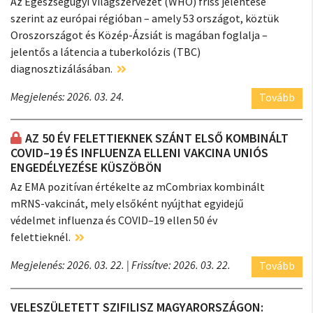
Az Egészségügyi Világszervezet (WHO) friss jelentése
szerint az európai régióban – amely 53 országot, köztük
Oroszországot és Közép-Ázsiát is magában foglalja –
jelentős a látencia a tuberkolózis (TBC)
diagnosztizálásában.
Megjelenés: 2026. 03. 24.
Tovább
AZ 50 ÉV FELETTIEKNEK SZÁNT ELSŐ KOMBINÁLT
COVID–19 ÉS INFLUENZA ELLENI VAKCINA UNIÓS
ENGEDÉLYEZÉSE KÜSZÖBÖN
Az EMA pozitívan értékelte az mCombriax kombinált
mRNS-vakcinát, mely elsőként nyújthat egyidejű
védelmet influenza és COVID–19 ellen 50 év
felettieknél.
Megjelenés: 2026. 03. 22.
| Frissítve: 2026. 03. 22.
Tovább
VELESZÜLETETT SZIFILISZ MAGYARORSZÁGON: