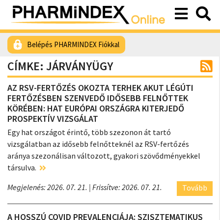
Belépés PHARMINDEX Fiókkal
CÍMKE: JÁRVÁNYÜGY
AZ RSV-FERTŐZÉS OKOZTA TERHEK AKUT LÉGÚTI
FERTŐZÉSBEN SZENVEDŐ IDŐSEBB FELNŐTTEK
KÖRÉBEN: HAT EURÓPAI ORSZÁGRA KITERJEDŐ
PROSPEKTÍV VIZSGÁLAT
Egy hat országot érintő, több szezonon át tartó
vizsgálatban az idősebb felnőtteknél az RSV-fertőzés
aránya szezonálisan változott, gyakori szövődményekkel
társulva.
Megjelenés: 2026. 07. 21.
| Frissítve: 2026. 07. 21.
Tovább
A HOSSZÚ COVID PREVALENCIÁJA: SZISZTEMATIKUS