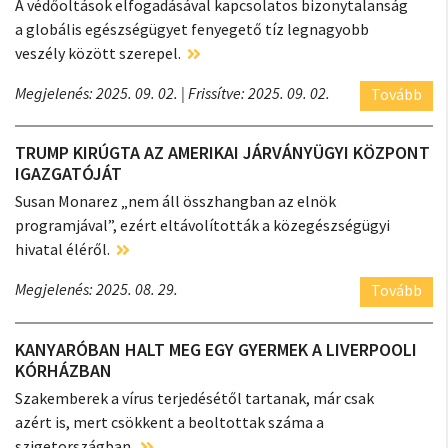
A védőoltások elfogadásával kapcsolatos bizonytalanság
a globális egészségügyet fenyegető tíz legnagyobb
veszély között szerepel.
Megjelenés: 2025. 09. 02.
| Frissítve: 2025. 09. 02.
Tovább
TRUMP KIRÚGTA AZ AMERIKAI JÁRVÁNYÜGYI KÖZPONT
IGAZGATÓJÁT
Susan Monarez „nem áll összhangban az elnök
programjával”, ezért eltávolították a közegészségügyi
hivatal éléről.
Megjelenés: 2025. 08. 29.
Tovább
KANYARÓBAN HALT MEG EGY GYERMEK A LIVERPOOLI
KÓRHÁZBAN
Szakemberek a vírus terjedésétől tartanak, már csak
azért is, mert csökkent a beoltottak száma a
szigetországban.