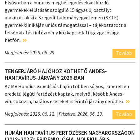
Elsősorban a hurutos megbetegedésekkel küzdő
gyermekek ellátását szolgáló 15 ágyas új osztályt
alakítottak ki a Szegedi Tudományegyetemen (SZTE)
gyermekklinikáján uniós támogatással – tájékoztatott a
felsőoktatási intézmény közkapcsolati igazgatósága
hétfőn.
Megjelenés: 2026. 06. 29.
Tovább
TENGERJÁRÓ HAJÓHOZ KÖTHETŐ ANDES-
HANTAVÍRUS-JÁRVÁNY 2026-BAN
Az MV Hondius expedíciós hajón többen súlyos, ismeretlen
eredetű légúti fertőzést kaptak, melyről később Andes-
vírus okozta, halálos eseteket is érintő járvány derült ki.
Megjelenés: 2026. 06. 12.
| Frissítve: 2026. 06. 13.
Tovább
HUMÁN HANTAVÍRUS FERTŐZÉSEK MAGYARORSZÁGON
(2018–2025): EPIDEMIOLÓGIA, MOLEKULÁRIS