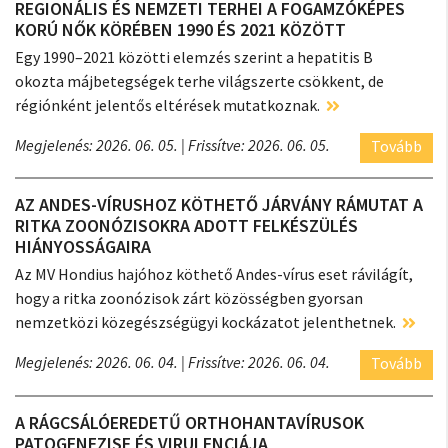
REGIONÁLIS ÉS NEMZETI TERHEI A FOGAMZÓKÉPES
KORÚ NŐK KÖRÉBEN 1990 ÉS 2021 KÖZÖTT
Egy 1990–2021 közötti elemzés szerint a hepatitis B
okozta májbetegségek terhe világszerte csökkent, de
régiónként jelentős eltérések mutatkoznak.
Megjelenés: 2026. 06. 05.
| Frissítve: 2026. 06. 05.
Tovább
AZ ANDES-VÍRUSHOZ KÖTHETŐ JÁRVÁNY RÁMUTAT A
RITKA ZOONÓZISOKRA ADOTT FELKÉSZÜLÉS
HIÁNYOSSÁGAIRA
Az MV Hondius hajóhoz köthető Andes-vírus eset rávilágít,
hogy a ritka zoonózisok zárt közösségben gyorsan
nemzetközi közegészségügyi kockázatot jelenthetnek.
Megjelenés: 2026. 06. 04.
| Frissítve: 2026. 06. 04.
Tovább
A RÁGCSÁLÓEREDETŰ ORTHOHANTAVÍRUSOK
PATOGENEZISE ÉS VIRULENCIÁJA