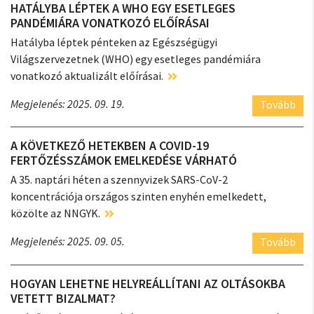
HATÁLYBA LÉPTEK A WHO EGY ESETLEGES
PANDÉMIÁRA VONATKOZÓ ELŐÍRÁSAI
Hatályba léptek pénteken az Egészségügyi
Világszervezetnek (WHO) egy esetleges pandémiára
vonatkozó aktualizált előírásai.
Megjelenés: 2025. 09. 19.
Tovább
A KÖVETKEZŐ HETEKBEN A COVID-19
FERTŐZÉSSZÁMOK EMELKEDÉSE VÁRHATÓ
A 35. naptári héten a szennyvizek SARS-CoV-2
koncentrációja országos szinten enyhén emelkedett,
közölte az NNGYK.
Megjelenés: 2025. 09. 05.
Tovább
HOGYAN LEHETNE HELYREÁLLÍTANI AZ OLTÁSOKBA
VETETT BIZALMAT?