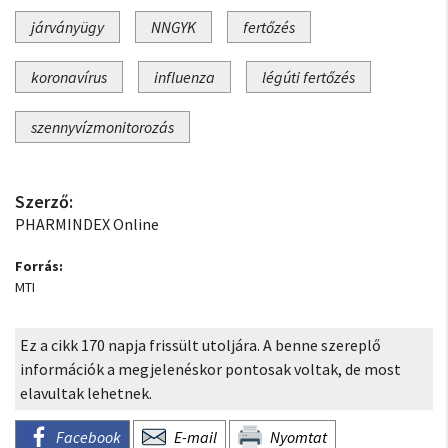
járványügy
NNGYK
fertőzés
koronavírus
influenza
légúti fertőzés
szennyvízmonitorozás
Szerző:
PHARMINDEX Online
Forrás:
MTI
Ez a cikk 170 napja frissült utoljára. A benne szereplő
információk a megjelenéskor pontosak voltak, de most
elavultak lehetnek.
Facebook
E-mail
Nyomtat