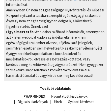
információkat.
Amennyiben Ön nem az Egészségügyi Nyilvántartási és Képzési
Központ nyilvántartásában szereplő egészségügyi szakember
és/vagy nem az egészségügyben dolgozik, a következő
figyelmeztetés Önnek szól.
Figyelmeztetés!
Az oldalon található információk, amennyiben
azt - jelen weboldal kiadója szándékai ellenére - nem
egészségügyi szakember olvassa, tájékoztató jellegűek,
semmilyen esetben sem helyettesítik szakember véleményét!
Gyógyszerekkel kapcsolatban a kockázatokról és
mellékhatásokról, olvassa el a betegtájékoztatót, vagy
kérdezze meg kezelőorvosát, gyógyszerészét! Nem gyógyszer
termékekkel kapcsolatban a kockázatokról olvassa el a
használati útmutatót vagy kérdezze meg kezelőorvosát!
További oldalaink:
PHARMINDEX
Nyomtatott kiadványok
Digitális kiadványok
Hírek
Gyakori kérdések