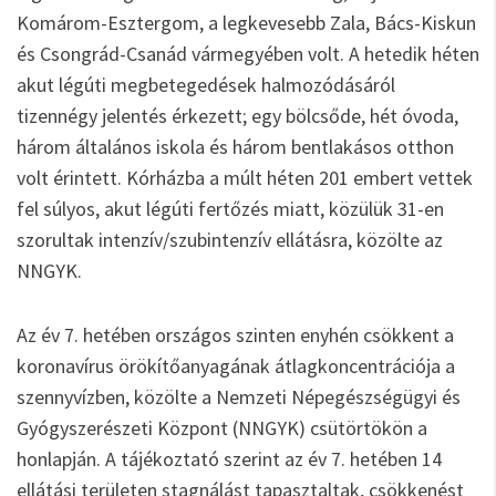
Komárom-Esztergom, a legkevesebb Zala, Bács-Kiskun
és Csongrád-Csanád vármegyében volt. A hetedik héten
akut légúti megbetegedések halmozódásáról
tizennégy jelentés érkezett; egy bölcsőde, hét óvoda,
három általános iskola és három bentlakásos otthon
volt érintett. Kórházba a múlt héten 201 embert vettek
fel súlyos, akut légúti fertőzés miatt, közülük 31-en
szorultak intenzív/szubintenzív ellátásra, közölte az
NNGYK.
Az év 7. hetében országos szinten enyhén csökkent a
koronavírus örökítőanyagának átlagkoncentrációja a
szennyvízben, közölte a Nemzeti Népegészségügyi és
Gyógyszerészeti Központ (NNGYK) csütörtökön a
honlapján. A tájékoztató szerint az év 7. hetében 14
ellátási területen stagnálást tapasztaltak, csökkenést