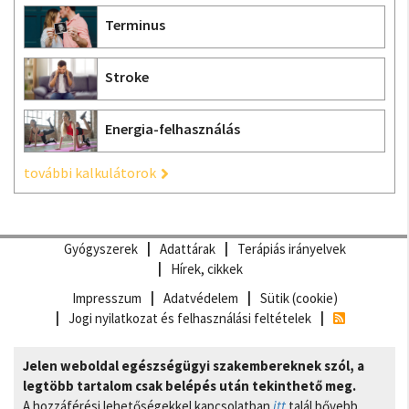
Terminus
Stroke
Energia-felhasználás
további kalkulátorok
Gyógyszerek
Adattárak
Terápiás irányelvek
Hírek, cikkek
Impresszum
Adatvédelem
Sütik (cookie)
Jogi nyilatkozat és felhasználási feltételek
Jelen weboldal egészségügyi szakembereknek szól, a
legtöbb tartalom csak belépés után tekinthető meg.
A hozzáférési lehetőségekkel kapcsolatban
itt
talál bővebb