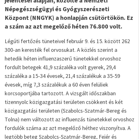
jelentései alapján, közölte a Nemzeti
Népegészségügyi és Gyógyszerészeti
Központ (NNGYK) a honlapján csütörtökön. Ez
a szám az azt megelőző héten 76.800 volt.
Légúti fertőzés tüneteivel február 9. és 15. között 262
300-an keresték fel orvosukat. A közlés szerint a
hetedik héten influenzaszerű tünetekkel orvoshoz
fordult betegek 41,9 százaléka volt gyerek, 29,4
százaléka a 15-34 évesek, 21,4 százalékuk a 35-59
évesek, míg 7,3 százalékuk a 60 éven felüliek
korcsoportjába tartozott. A vizsgált időszakban
tizennyolc közigazgatási területen csökkent és két
közigazgatási területen (Szabolcs-Szatmár-Bereg és
Tolna) nem változott az influenzás tünetekkel orvoshoz
fordulók száma az azt megelőző héthez viszonyítva. A
legtöbb beteg Szabolcs-Szatmár-Bereg, Fejér és