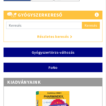
GYÓGYSZERKERESŐ
Keresés
Részletes keresés
Gyógyszertörzs-változás
FoNo
KIADVÁNYAINK