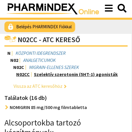
Belépés PHARMINDEX Fiókkal
N02CC - ATC KERESŐ
N
KÖZPONTI IDEGRENDSZER
N02
ANALGETICUMOK
N02C
MIGRAIN-ELLENES SZEREK
N02CC
Szelektív szerotonin (5HT-1) agonisták
Vissza az ATC keresőhöz
Találatok (16 db)
NOMIGRIN 85 mg/500 mg filmtabletta
Alcsoportokba tartozó