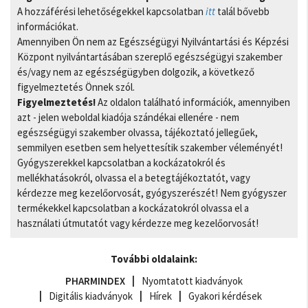
A hozzáférési lehetőségekkel kapcsolatban
itt
talál bővebb
információkat.
Amennyiben Ön nem az Egészségügyi Nyilvántartási és Képzési
Központ nyilvántartásában szereplő egészségügyi szakember
és/vagy nem az egészségügyben dolgozik, a következő
figyelmeztetés Önnek szól.
Figyelmeztetés!
Az oldalon található információk, amennyiben
azt - jelen weboldal kiadója szándékai ellenére - nem
egészségügyi szakember olvassa, tájékoztató jellegűek,
semmilyen esetben sem helyettesítik szakember véleményét!
Gyógyszerekkel kapcsolatban a kockázatokról és
mellékhatásokról, olvassa el a betegtájékoztatót, vagy
kérdezze meg kezelőorvosát, gyógyszerészét! Nem gyógyszer
termékekkel kapcsolatban a kockázatokról olvassa el a
használati útmutatót vagy kérdezze meg kezelőorvosát!
További oldalaink:
PHARMINDEX
Nyomtatott kiadványok
Digitális kiadványok
Hírek
Gyakori kérdések