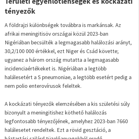
Területi egyenlőtlenségek és kockázati
tényezők
A földrajzi különbségek továbbra is markánsak. Az
afrikai meningitisöv országai közül 2023-ban
Nigériában becsülték a legmagasabb halálozási arányt,
30,2/100 000 értékkel, ezt Niger és Csád követte;
ugyanez a három ország mutatta a legmagasabb
incidenciaértékeket is. Nigériában a legtöbb
halálesetért a S pneumoniae, a legtöbb esetért pedig a
nem polio enterovírusok feleltek.
A kockázati tényezők elemzésében a kis születési súly
bizonyult a meningitishez köthető halálozás
legfontosabb tényezőjének, amelyhez 2023-ban 7660
halálesetet rendeltek. Ezt a rövid gesztáció, a
háztartási szilárd tüzelőanyagokból eredő