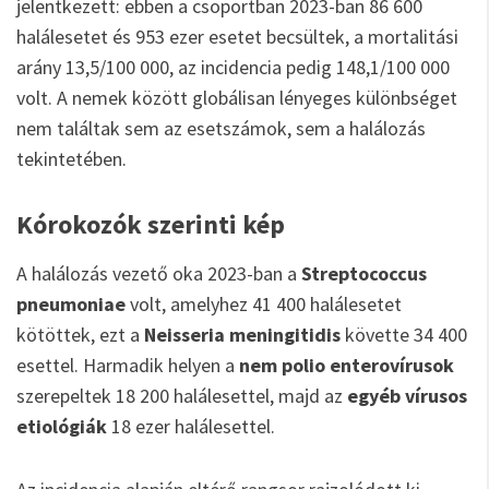
jelentkezett: ebben a csoportban 2023-ban 86 600
halálesetet és 953 ezer esetet becsültek, a mortalitási
arány 13,5/100 000, az incidencia pedig 148,1/100 000
volt. A nemek között globálisan lényeges különbséget
nem találtak sem az esetszámok, sem a halálozás
tekintetében.
Kórokozók szerinti kép
A halálozás vezető oka 2023-ban a
Streptococcus
pneumoniae
volt, amelyhez 41 400 halálesetet
kötöttek, ezt a
Neisseria meningitidis
követte 34 400
esettel. Harmadik helyen a
nem polio enterovírusok
szerepeltek 18 200 halálesettel, majd az
egyéb vírusos
etiológiák
18 ezer halálesettel.