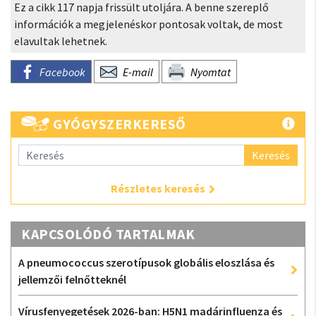
Ez a cikk 117 napja frissült utoljára. A benne szereplő
információk a megjelenéskor pontosak voltak, de most
elavultak lehetnek.
Facebook
E-mail
Nyomtat
GYÓGYSZERKERESŐ
Keresés
Részletes keresés
KAPCSOLÓDÓ TARTALMAK
A pneumococcus szerotípusok globális eloszlása és
jellemzői felnőtteknél
Vírusfenyegetések 2026-ban: H5N1 madárinfluenza és