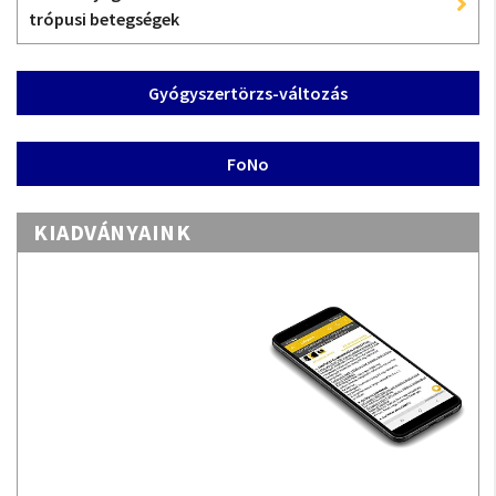
trópusi betegségek
Gyógyszertörzs-változás
FoNo
KIADVÁNYAINK