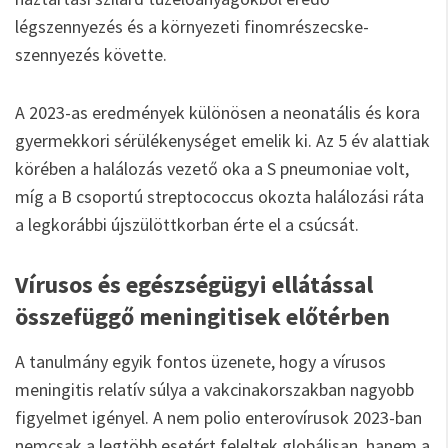
légszennyezés és a környezeti finomrészecske-
szennyezés követte.
A 2023-as eredmények különösen a neonatális és kora
gyermekkori sérülékenységet emelik ki. Az 5 év alattiak
körében a halálozás vezető oka a S pneumoniae volt,
míg a B csoportú streptococcus okozta halálozási ráta
a legkorábbi újszülöttkorban érte el a csúcsát.
Vírusos és egészségügyi ellátással
összefüggő meningitisek előtérben
A tanulmány egyik fontos üzenete, hogy a vírusos
meningitis relatív súlya a vakcinakorszakban nagyobb
figyelmet igényel. A nem polio enterovírusok 2023-ban
nemcsak a legtöbb esetért feleltek globálisan, hanem a