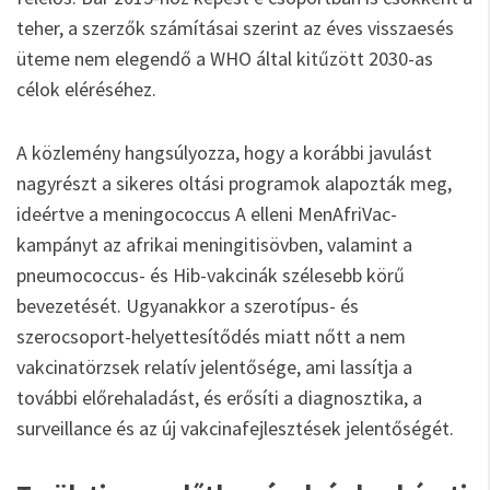
teher, a szerzők számításai szerint az éves visszaesés
üteme nem elegendő a WHO által kitűzött 2030-as
célok eléréséhez.
A közlemény hangsúlyozza, hogy a korábbi javulást
nagyrészt a sikeres oltási programok alapozták meg,
ideértve a meningococcus A elleni MenAfriVac-
kampányt az afrikai meningitisövben, valamint a
pneumococcus- és Hib-vakcinák szélesebb körű
bevezetését. Ugyanakkor a szerotípus- és
szerocsoport-helyettesítődés miatt nőtt a nem
vakcinatörzsek relatív jelentősége, ami lassítja a
további előrehaladást, és erősíti a diagnosztika, a
surveillance és az új vakcinafejlesztések jelentőségét.