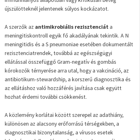
újszülötteknél jelentenek súlyos kockázatot.
A szerzők az
antimikrobiális rezisztenciát
a
meningitiskontroll egyik fő akadályának tekintik. A N
meningitidis és a S pneumoniae esetében dokumentált
rezisztenciatrendek, továbbá az egészségügyi
ellátással összefüggő Gram-negatív és gombás
kórokozók térnyerése arra utal, hogy a vakcináció, az
antibiotikum-stewardship, a korszerű diagnosztika és
az ellátáshoz való hozzáférés javítása csak együtt
hozhat érdemi további csökkenést.
A közlemény korlátai között szerepel az adathiány,
különösen az alacsony erőforrású térségekben, a
diagnosztikai bizonytalanság, a vírusos esetek