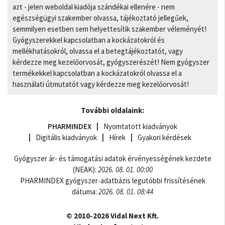
azt - jelen weboldal kiadója szándékai ellenére - nem
egészségügyi szakember olvassa, tájékoztató jellegűek,
semmilyen esetben sem helyettesítik szakember véleményét!
Gyógyszerekkel kapcsolatban a kockázatokról és
mellékhatásokról, olvassa el a betegtájékoztatót, vagy
kérdezze meg kezelőorvosát, gyógyszerészét! Nem gyógyszer
termékekkel kapcsolatban a kockázatokról olvassa el a
használati útmutatót vagy kérdezze meg kezelőorvosát!
További oldalaink:
PHARMINDEX
Nyomtatott kiadványok
Digitális kiadványok
Hírek
Gyakori kérdések
Gyógyszer ár- és támogatási adatok érvényességének kezdete
(NEAK):
2026. 08. 01. 00:00
PHARMINDEX gyógyszer-adatbázis legutóbbi frissítésének
dátuma:
2026. 08. 01. 08:44
© 2010-2026 Vidal Next Kft.