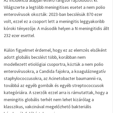
Az incidencia alapján eltérő rangsor rajzolódott ki.
Világszerte a legtöbb meningitises esetet a nem polio
enterovírusok okozták: 2023-ban becslésük 870 ezer
volt, ezzel ez a csoport lett a meningitis leggyakoribb
kóroki tényezője. A második helyen a N meningitidis állt
232 ezer esettel.
Külön figyelmet érdemel, hogy ez az elemzés elsőként
adott globális becslést több, korábban nem
modellezett etiológiai csoportra, köztük a nem polio
enterovírusokra, a Candida fajokra, a koaguláznegatív
staphylococcusokra, az Acinetobacter baumannii-ra,
továbbá az egyéb gombák és egyéb streptococcusok
kategóriáira. A szerzők ezzel arra is rámutattak, hogy a
meningitis globális terhét nem lehet kizárólag a
klasszikus, vakcinával megelőzhető bakteriális