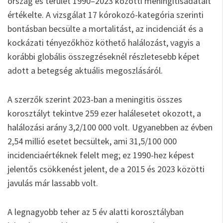
ország és terület 1990–2023 közötti meningitisadatait
értékelte. A vizsgálat 17 kórokozó-kategória szerinti
bontásban becsülte a mortalitást, az incidenciát és a
kockázati tényezőkhöz köthető halálozást, vagyis a
korábbi globális összegzéseknél részletesebb képet
adott a betegség aktuális megoszlásáról.
A szerzők szerint 2023-ban a meningitis összes
korosztályt tekintve 259 ezer halálesetet okozott, a
halálozási arány 3,2/100 000 volt. Ugyanebben az évben
2,54 millió esetet becsültek, ami 31,5/100 000
incidenciaértéknek felelt meg; ez 1990-hez képest
jelentős csökkenést jelent, de a 2015 és 2023 közötti
javulás már lassabb volt.
A legnagyobb teher az 5 év alatti korosztályban