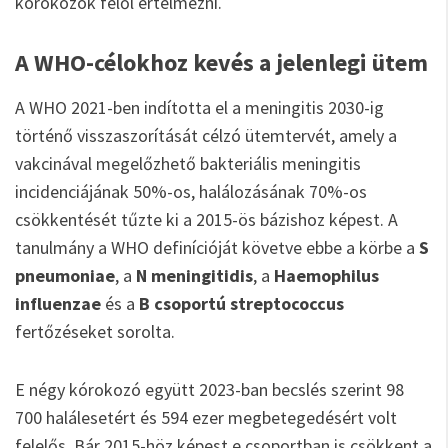
kórokozók felől értelmezni.
A WHO-célokhoz kevés a jelenlegi ütem
A WHO 2021-ben indította el a meningitis 2030-ig
történő visszaszorítását célzó ütemtervét, amely a
vakcinával megelőzhető bakteriális meningitis
incidenciájának 50%-os, halálozásának 70%-os
csökkentését tűzte ki a 2015-ös bázishoz képest. A
tanulmány a WHO definícióját követve ebbe a körbe a
S
pneumoniae
, a
N meningitidis
, a
Haemophilus
influenzae
és a
B csoportú streptococcus
fertőzéseket sorolta.
E négy kórokozó együtt 2023-ban becslés szerint 98
700 halálesetért és 594 ezer megbetegedésért volt
felelős. Bár 2015-höz képest e csoportban is csökkent a