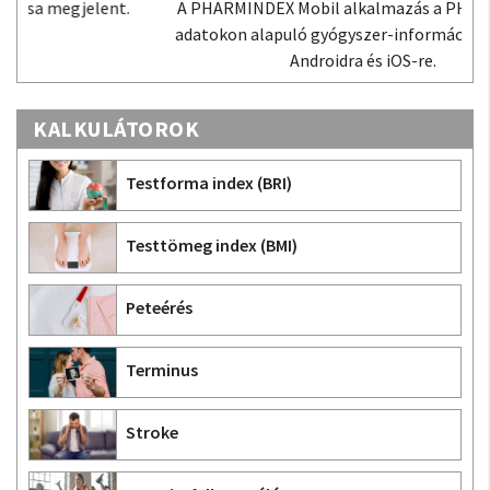
A PHARMINDEX Mobil alkalmazás a PHARMINDEX
adatokon alapuló gyógyszer-információs tudástár
Androidra és iOS-re.
KALKULÁTOROK
Testforma index (BRI)
Testtömeg index (BMI)
Peteérés
Terminus
Stroke