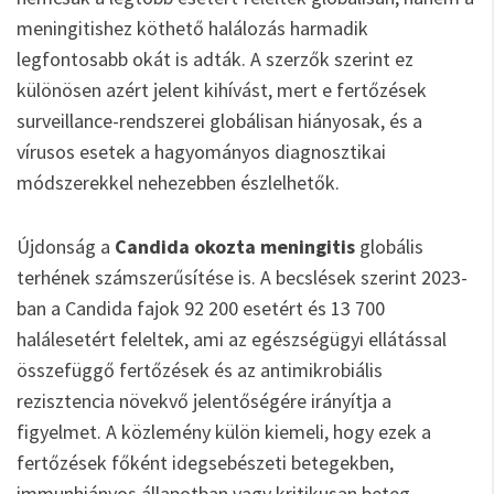
meningitishez köthető halálozás harmadik
legfontosabb okát is adták. A szerzők szerint ez
különösen azért jelent kihívást, mert e fertőzések
surveillance-rendszerei globálisan hiányosak, és a
vírusos esetek a hagyományos diagnosztikai
módszerekkel nehezebben észlelhetők.
Újdonság a
Candida okozta meningitis
globális
terhének számszerűsítése is. A becslések szerint 2023-
ban a Candida fajok 92 200 esetért és 13 700
halálesetért feleltek, ami az egészségügyi ellátással
összefüggő fertőzések és az antimikrobiális
rezisztencia növekvő jelentőségére irányítja a
figyelmet. A közlemény külön kiemeli, hogy ezek a
fertőzések főként idegsebészeti betegekben,
immunhiányos állapotban vagy kritikusan beteg