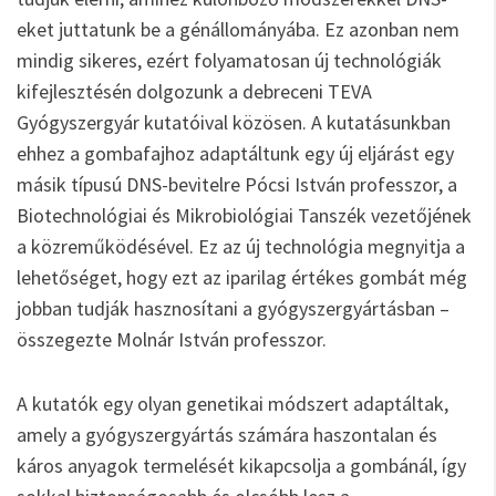
eket juttatunk be a génállományába. Ez azonban nem
mindig sikeres, ezért folyamatosan új technológiák
kifejlesztésén dolgozunk a debreceni TEVA
Gyógyszergyár kutatóival közösen. A kutatásunkban
ehhez a gombafajhoz adaptáltunk egy új eljárást egy
másik típusú DNS-bevitelre Pócsi István professzor, a
Biotechnológiai és Mikrobiológiai Tanszék vezetőjének
a közreműködésével. Ez az új technológia megnyitja a
lehetőséget, hogy ezt az iparilag értékes gombát még
jobban tudják hasznosítani a gyógyszergyártásban –
összegezte Molnár István professzor.
A kutatók egy olyan genetikai módszert adaptáltak,
amely a gyógyszergyártás számára haszontalan és
káros anyagok termelését kikapcsolja a gombánál, így