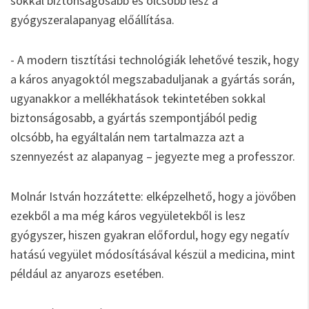
sokkal biztonságosabb és olcsóbb lesz a
gyógyszeralapanyag előállítása.
- A modern tisztítási technológiák lehetővé teszik, hogy
a káros anyagoktól megszabaduljanak a gyártás során,
ugyanakkor a mellékhatások tekintetében sokkal
biztonságosabb, a gyártás szempontjából pedig
olcsóbb, ha egyáltalán nem tartalmazza azt a
szennyezést az alapanyag – jegyezte meg a professzor.
Molnár István hozzátette: elképzelhető, hogy a jövőben
ezekből a ma még káros vegyületekből is lesz
gyógyszer, hiszen gyakran előfordul, hogy egy negatív
hatású vegyület módosításával készül a medicina, mint
például az anyarozs esetében.