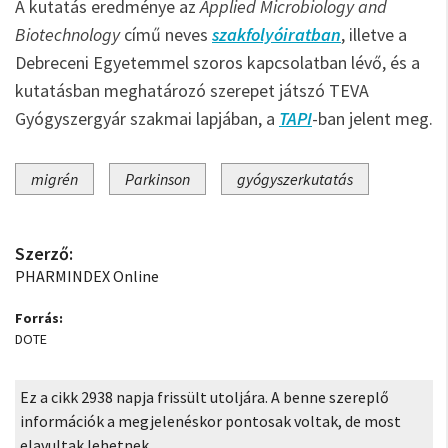
A kutatás eredménye az
Applied Microbiology and
Biotechnology
című neves
szakfolyóiratban
, illetve a
Debreceni Egyetemmel szoros kapcsolatban lévő, és a
kutatásban meghatározó szerepet játszó TEVA
Gyógyszergyár szakmai lapjában, a
TAPI
-ban jelent meg.
migrén
Parkinson
gyógyszerkutatás
Szerző:
PHARMINDEX Online
Forrás:
DOTE
Ez a cikk 2938 napja frissült utoljára. A benne szereplő
információk a megjelenéskor pontosak voltak, de most
elavultak lehetnek.