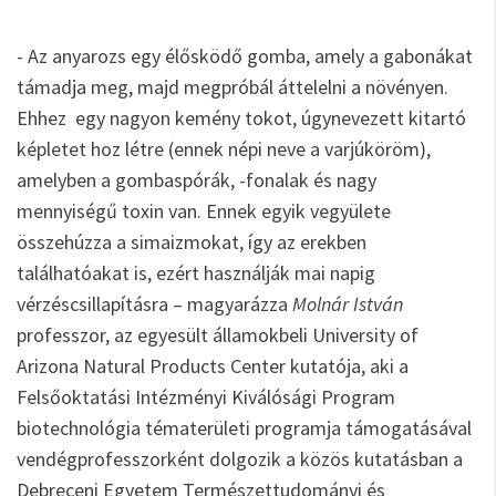
- Az anyarozs egy élősködő gomba, amely a gabonákat
támadja meg, majd megpróbál áttelelni a növényen.
Ehhez egy nagyon kemény tokot, úgynevezett kitartó
képletet hoz létre (ennek népi neve a varjúköröm),
amelyben a gombaspórák, -fonalak és nagy
mennyiségű toxin van. Ennek egyik vegyülete
összehúzza a simaizmokat, így az erekben
találhatóakat is, ezért használják mai napig
vérzéscsillapításra – magyarázza
Molnár István
professzor, az egyesült államokbeli University of
Arizona Natural Products Center kutatója, aki a
Felsőoktatási Intézményi Kiválósági Program
biotechnológia tématerületi programja támogatásával
vendégprofesszorként dolgozik a közös kutatásban a
Debreceni Egyetem Természettudományi és