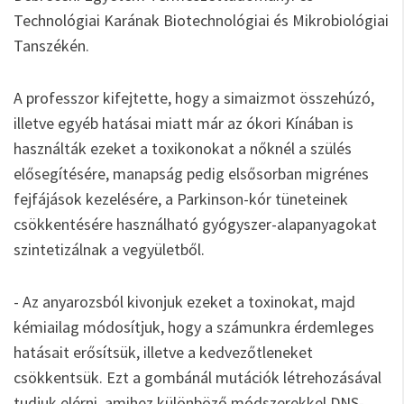
Technológiai Karának Biotechnológiai és Mikrobiológiai
Tanszékén.
A professzor kifejtette, hogy a simaizmot összehúzó,
illetve egyéb hatásai miatt már az ókori Kínában is
használták ezeket a toxikonokat a nőknél a szülés
elősegítésére, manapság pedig elsősorban migrénes
fejfájások kezelésére, a Parkinson-kór tüneteinek
csökkentésére használható gyógyszer-alapanyagokat
szintetizálnak a vegyületből.
- Az anyarozsból kivonjuk ezeket a toxinokat, majd
kémiailag módosítjuk, hogy a számunkra érdemleges
hatásait erősítsük, illetve a kedvezőtleneket
csökkentsük. Ezt a gombánál mutációk létrehozásával
tudjuk elérni, amihez különböző módszerekkel DNS-