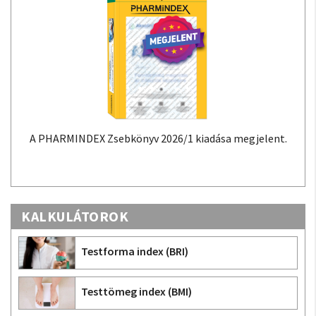
 PHARMINDEX Zsebkönyv 2026/1 kiadása megjelent.
A PHAR
adatoko
KALKULÁTOROK
Testforma index (BRI)
Testtömeg index (BMI)