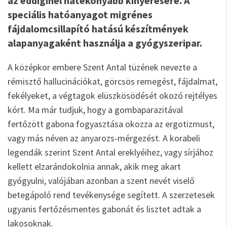
az eddiginél hatékonyabb kinyerésére. A
speciális hatóanyagot migrénes
fájdalomcsillapító hatású készítmények
alapanyagaként használja a gyógyszeripar.
A középkor embere Szent Antal tüzének nevezte a
rémisztő hallucinációkat, görcsös remegést, fájdalmat,
fekélyeket, a végtagok elüszkösödését okozó rejtélyes
kórt. Ma már tudjuk, hogy a gombaparazitával
fertőzött gabona fogyasztása okozza az ergotizmust,
vagy más néven az anyarozs-mérgezést. A korabeli
legendák szerint Szent Antal ereklyéihez, vagy sírjához
kellett elzarándokolnia annak, akik meg akart
gyógyulni, valójában azonban a szent nevét viselő
betegápoló rend tevékenysége segített. A szerzetesek
ugyanis fertőzésmentes gabonát és lisztet adtak a
lakosoknak.