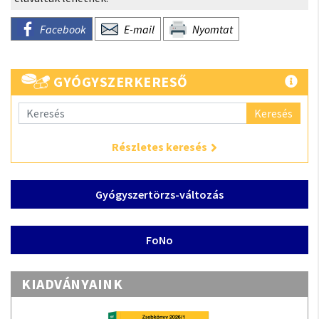
Facebook
E-mail
Nyomtat
GYÓGYSZERKERESŐ
Keresés
Részletes keresés
Gyógyszertörzs-változás
FoNo
KIADVÁNYAINK