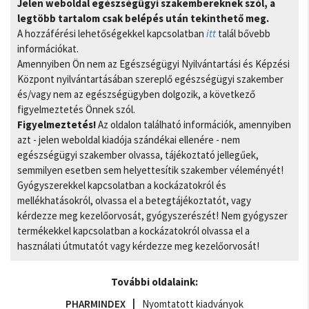
Jelen weboldal egészségügyi szakembereknek szól, a
legtöbb tartalom csak belépés után tekinthető meg.
A hozzáférési lehetőségekkel kapcsolatban
itt
talál bővebb
információkat.
Amennyiben Ön nem az Egészségügyi Nyilvántartási és Képzési
Központ nyilvántartásában szereplő egészségügyi szakember
és/vagy nem az egészségügyben dolgozik, a következő
figyelmeztetés Önnek szól.
Figyelmeztetés!
Az oldalon található információk, amennyiben
azt - jelen weboldal kiadója szándékai ellenére - nem
egészségügyi szakember olvassa, tájékoztató jellegűek,
semmilyen esetben sem helyettesítik szakember véleményét!
Gyógyszerekkel kapcsolatban a kockázatokról és
mellékhatásokról, olvassa el a betegtájékoztatót, vagy
kérdezze meg kezelőorvosát, gyógyszerészét! Nem gyógyszer
termékekkel kapcsolatban a kockázatokról olvassa el a
használati útmutatót vagy kérdezze meg kezelőorvosát!
További oldalaink:
PHARMINDEX
Nyomtatott kiadványok